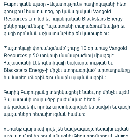
Բաբուրյանն այսօր «Ազատություն» ռադիոկայանի հետ
ՄԻՋԱԶԳԱՅԻՆ
զրույցում հաստատեց, որ կանադական Vangold
ՄՇԱԿՈՒՅԹ
Resources Limited եւ իռլանդական Blackstairs Energy
ընկերությունները Հայաստանի տարածքում նավթի եւ
ՍՊՈՐՏ
գազի որոնման աշխատանքներ են կատարելու:
ՄԵԿՆԱԲԱՆՈՒԹՅՈՒՆ
Պաշտոնյայի փոխանցմամբ՝ շուրջ 10 օր առաջ Vangold
ՏՏ ԵՒ ԻՆՏԵՐՆԵՏ
Resources-ը 50 տոկոսի մասնաբաժնով միացել է
ԿՈՐՈՆԱՎԻՐՈՒՍ
Հայաստանի էներգետիկայի նախարարության եւ
Blackstairs Energy-ի միջեւ ստորագրված` արտադրանքը
ԱՐԽԻՎ
համատեղ տնօրինելու մասին պայմանագրին:
ՏԵՍԱՆՅՈՒԹԵՐ
Գարիկ Բաբուրյանը տեղեկացրել է նաեւ, որ մինչեւ այժմ
ԲԱՆԱՎԵՃ
Հայաստանի տարածքը բաժանված է եղել 6
ՁԳՏԵԼՈՎ ԼԱՎԱԳՈՒՅՆԻՆ
տեղամասերի, որոնք արտոնագրված են նավթի եւ գազի
պաշարների հետախուզման համար:
ՓՈԴՔԱՍԹ
«Նրանք պարտավորվել են նավթագազահետախուզման
Հայերեն
աշխատանքներ իրականացնել Գեղարքունիքում, Վայոց