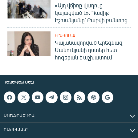
«Այդ վճիռը վաղուց
կայացված է». Դավիթ
Իշխանյանը՝ Բաքվի բանտից
ԻՐԱՎՈՒՆՔ
Կալանավորված Արեգնազ
Մանուկյանի դստեր հետ
հոգեբան է աշխատում
ՀԵՏԵՎԵՔ ՄԵԶ
ՄՈՒԼՏԻՄԵԴԻԱ
ԲԱԺԻՆՆԵՐ