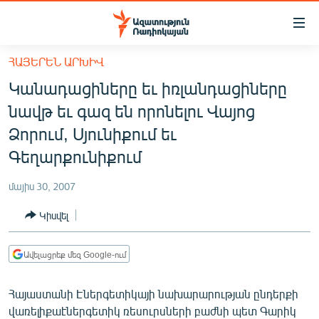
Մատչելիության
հղումներ
Անցնել
ՀԱՅԵՐԵՆ ԱՐԽԻՎ
հիմնական
ԱԶԱՏՈՒԹՅՈՒՆ TV
Կանադացիները եւ իռլանդացիները
բովանդակությանը
ՀԱՅԱՍՏԱՆ
Անցնել
նավթ եւ գազ են որոնելու Վայոց
հիմնական
ՔԱՂԱՔԱԿԱՆ
Ձորում, Սյունիքում եւ
մենյուին
ԸՆՏՐՈՒԹՅՈՒՆՆԵՐ 2026
Գեղարքունիքում
Որոնում
ԻՐԱՎՈՒՆՔ
մայիս 30, 2007
ՀԱՍԱՐԱԿՈՒԹՅՈՒՆ
Կիսվել
ՏՆՏԵՍՈՒԹՅՈՒՆ
ՂԱՐԱԲԱՂ
Ավելացրեք մեզ Google-ում
ՊԱՏԵՐԱԶՄԻ 6 ՇԱԲԱԹՆԵՐԸ
Հայաստանի Էներգետիկայի նախարարության ընդերքի
ՏԱՐԱԾԱՇՐՋԱՆ
վառելիքաէներգետիկ ռեսուրսների բաժնի պետ Գարիկ