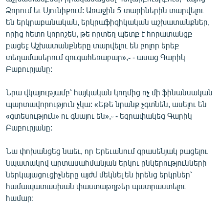
English
Ձորում եւ Սյունիքում: Առաջին 5 տարիներին տարվելու
են երկրաբանական, երկրաֆիզիկական աշխատանքներ,
Русский
որից հետո կորոշեն, թե որտեղ պետք է հորատանցք
բացել: Աշխատանքները տարվելու են բոլոր երեք
ՀԵՏԵՎԵՔ ՄԵԶ
տեղամասերում զուգահեռաբար»,֊ - ասաց Գարիկ
Բաբուրյանը:
Նրա վկայությամբ՝ հայկական կողմից ոչ մի ֆինանսական
պարտավորություն չկա: «Եթե նրանք չգտնեն, ասելու են
«ցտեսություն» ու գնալու են»,֊ - եզրափակեց Գարիկ
«Ազատության» բոլոր կայքերը
Բաբուրյանը:
Նա փոխանցեց նաեւ, որ Երեւանում գրասենյակ բացելու
նպատակով արտասահմանյան երկու ընկերությունների
ներկայացուցիչները այժմ մեկնել են իրենց երկրներ՝
համապատասխան փաստաթղթեր պատրաստելու
համար: