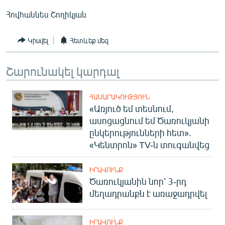
Հովհաննես Շողիկյան
Կիսվել
Հետևեք մեզ
Շարունակել կարդալ
ՀԱՍԱՐԱԿՈՒԹՅՈՒՆ
«Առյուծ եմ տեսնում,
ասոցացնում եմ Ծառուկյանի
ընկերությունների հետ».
«Կենտրոն» TV-ն տուգանվեց
ԻՐԱՎՈՒՆՔ
Ծառուկյանին նոր՝ 3-րդ
մեղադրանքն է առաջադրվել
ԻՐԱՎՈՒՆՔ