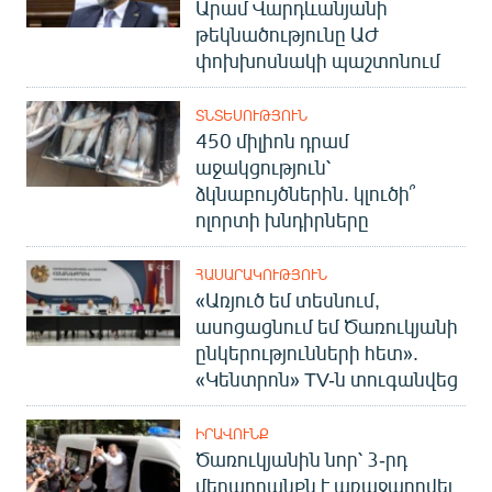
Արամ Վարդևանյանի
թեկնածությունը ԱԺ
փոխխոսնակի պաշտոնում
ՏՆՏԵՍՈՒԹՅՈՒՆ
450 միլիոն դրամ
աջակցություն՝
ձկնաբույծներին. կլուծի՞
ոլորտի խնդիրները
ՀԱՍԱՐԱԿՈՒԹՅՈՒՆ
«Առյուծ եմ տեսնում,
ասոցացնում եմ Ծառուկյանի
ընկերությունների հետ».
«Կենտրոն» TV-ն տուգանվեց
ԻՐԱՎՈՒՆՔ
Ծառուկյանին նոր՝ 3-րդ
մեղադրանքն է առաջադրվել