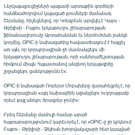
English
Ներկայացուցիչների պալատի արտաքին գործերի
հանձնաժողովում կայացած լսումների ժամանակ
Русский
Շերմանը, հիշեցնելով, որ Կոնգրեսն արգելել է Կարս -
Թբիլիսի - Բաքու երկաթուղու շինարարության
ՀԵՏԵՎԵՔ ՄԵԶ
ֆինանսավորումը Արտահանման եւ ներմուծման բանկի
կողմից, OPIC-ի նախագահից հավաստիացում է հայցել
առ այն, որ կորպորացիան չի մասնակցելու մի
երկաթուղու շինարարության, որի «անհրաժեշտության
հիմքում միայն Հայաստանով անցնող երկաթգիծը
շրջանցելու ցանկությունն է»:
«Ազատության» բոլոր կայքերը
OPIC-ի նախագահ Ռոբերտ Մոբախերը վստահեցրել է, որ
կորպորացիան «այդ նախագծին աջակցելու ուղղությամբ
որեւէ քայլ անելու ծրագրեր չունի»:
Բրեդ Շերմանը մամուլի համար արած
հայտարարությունում կարեւորել է, որ «OPIC-ը չի կրկնում
Բաքու - Թբիլիսի - Ջեյհան խողովակաշարի հետ կապված