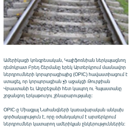
ՄԻՋԱԶԳԱՅԻՆ
ՄՇԱԿՈՒՅԹ
ՍՊՈՐՏ
ՄԵԿՆԱԲԱՆՈՒԹՅՈՒՆ
ՏՏ ԵՒ ԻՆՏԵՐՆԵՏ
ԿՈՐՈՆԱՎԻՐՈՒՍ
Ամերիկացի կոնգրեսական, Կալիֆոռնիան ներկայացնող
դեմոկրատ Բրեդ Շերմանը երեկ Արտերկրում մասնավոր
ԱՐԽԻՎ
ներդրումների կորպորացիայից (OPIC) հավաստիացում է
ՏԵՍԱՆՅՈՒԹԵՐ
ստացել, որ կորպորացիան չի աջակցի Թուրքիան
Վրաստանի եւ Ադրբեջանի հետ կապող ու Հայաստանը
ԲԱՆԱՎԵՃ
շրջանցող երկաթուղու շինարարությանը:
ՁԳՏԵԼՈՎ ԼԱՎԱԳՈՒՅՆԻՆ
OPIC-ը Միացյալ Նահանգների կառավարական անկախ
ՓՈԴՔԱՍԹ
գործակալություն է, որը օժանդակում է արտերկրում
ներդրումներ կատարող ամերիկյան ընկերություններին:
Հայերեն