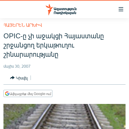
Մատչելիության
հղումներ
Անցնել
ՀԱՅԵՐԵՆ ԱՐԽԻՎ
հիմնական
ԱԶԱՏՈՒԹՅՈՒՆ TV
OPIC-ը չի աջակցի Հայաստանը
բովանդակությանը
ՀԱՅԱՍՏԱՆ
Անցնել
շրջանցող երկաթուղու
հիմնական
ՔԱՂԱՔԱԿԱՆ
շինարարությանը
մենյուին
ԸՆՏՐՈՒԹՅՈՒՆՆԵՐ 2026
Որոնում
մայիս 30, 2007
ԻՐԱՎՈՒՆՔ
Կիսվել
ՀԱՍԱՐԱԿՈՒԹՅՈՒՆ
ՏՆՏԵՍՈՒԹՅՈՒՆ
Ավելացրեք մեզ Google-ում
ՂԱՐԱԲԱՂ
ՊԱՏԵՐԱԶՄԻ 6 ՇԱԲԱԹՆԵՐԸ
ՏԱՐԱԾԱՇՐՋԱՆ