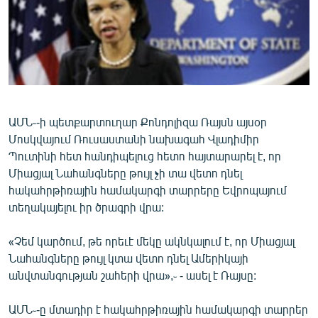
ՄԻՋԱԶԳԱՅԻՆ
ՄՇԱԿՈՒՅԹ
ՍՊՈՐՏ
ՄԵԿՆԱԲԱՆՈՒԹՅՈՒՆ
ՏՏ ԵՒ ԻՆՏԵՐՆԵՏ
ԱՄՆ֊-ի պետքարտուղար Քոնդոլիզա Ռայսն այսօր
Մոսկվայում Ռուսաստանի նախագահ Վլադիմիր
ԿՈՐՈՆԱՎԻՐՈՒՍ
Պուտինի հետ հանդիպելուց հետո հայտարարել է, որ
ԱՐԽԻՎ
Միացյալ Նահանգները թույլ չի տա վետո դնել
հակահրթիռային համակարգի տարրերը Եվրոպայում
ՏԵՍԱՆՅՈՒԹԵՐ
տեղակայելու իր ծրագրի վրա:
ԲԱՆԱՎԵՃ
«Չեմ կարծում, թե որեւէ մեկը ակնկալում է, որ Միացյալ
ՁԳՏԵԼՈՎ ԼԱՎԱԳՈՒՅՆԻՆ
Նահանգները թույլ կտա վետո դնել Ամերիկայի
ՓՈԴՔԱՍԹ
անվտանգության շահերի վրա»,֊ - ասել է Ռայսը:
Հայերեն
ԱՄՆ֊-ը մտադիր է հակահրթիռային համակարգի տարրեր