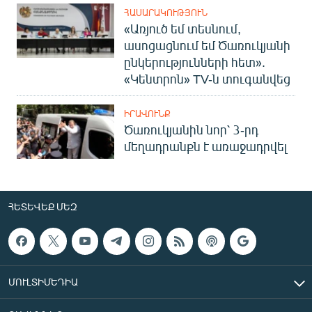
ՀԱՍԱՐԱԿՈՒԹՅՈՒՆ
«Առյուծ եմ տեսնում,
ասոցացնում եմ Ծառուկյանի
ընկերությունների հետ».
«Կենտրոն» TV-ն տուգանվեց
ԻՐԱՎՈՒՆՔ
Ծառուկյանին նոր՝ 3-րդ
մեղադրանքն է առաջադրվել
ՀԵՏԵՎԵՔ ՄԵԶ
ՄՈՒԼՏԻՄԵԴԻԱ