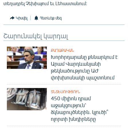
տեղադրել Չեխիայում եւ Լեհաստանում:
English
Русский
Կիսվել
Հետևեք մեզ
ՀԵՏԵՎԵՔ ՄԵԶ
Շարունակել կարդալ
ՔԱՂԱՔԱԿԱՆ
Խորհրդարանը քննարկում է
Արամ Վարդևանյանի
«Ազատության» բոլոր կայքերը
թեկնածությունը ԱԺ
փոխխոսնակի պաշտոնում
ՏՆՏԵՍՈՒԹՅՈՒՆ
450 միլիոն դրամ
աջակցություն՝
ձկնաբույծներին. կլուծի՞
ոլորտի խնդիրները