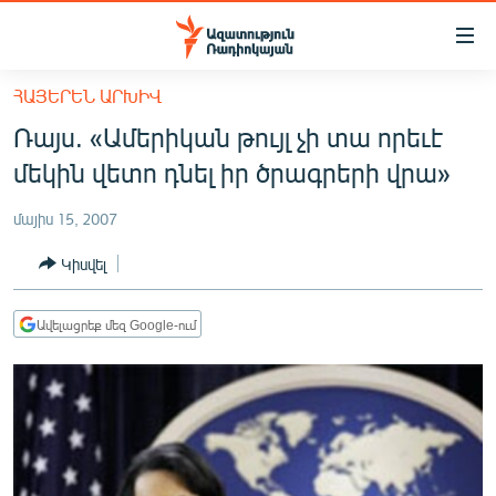
Մատչելիության
հղումներ
Անցնել
ՀԱՅԵՐԵՆ ԱՐԽԻՎ
հիմնական
ԱԶԱՏՈՒԹՅՈՒՆ TV
Ռայս. «Ամերիկան թույլ չի տա որեւէ
բովանդակությանը
ՀԱՅԱՍՏԱՆ
Անցնել
մեկին վետո դնել իր ծրագրերի վրա»
հիմնական
ՔԱՂԱՔԱԿԱՆ
մենյուին
մայիս 15, 2007
ԸՆՏՐՈՒԹՅՈՒՆՆԵՐ 2026
Որոնում
Կիսվել
ԻՐԱՎՈՒՆՔ
ՀԱՍԱՐԱԿՈՒԹՅՈՒՆ
Ավելացրեք մեզ Google-ում
ՏՆՏԵՍՈՒԹՅՈՒՆ
ՂԱՐԱԲԱՂ
ՊԱՏԵՐԱԶՄԻ 6 ՇԱԲԱԹՆԵՐԸ
ՏԱՐԱԾԱՇՐՋԱՆ