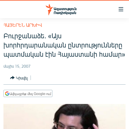
Մատչելիության
հղումներ
Անցնել
ՀԱՅԵՐԵՆ ԱՐԽԻՎ
հիմնական
ԱԶԱՏՈՒԹՅՈՒՆ TV
Բուրջանաձե. «Այս
բովանդակությանը
ՀԱՅԱՍՏԱՆ
Անցնել
խորհրդարանական ընտրությունները
հիմնական
ՔԱՂԱՔԱԿԱՆ
պատմական էին Հայաստանի համար»
մենյուին
ԸՆՏՐՈՒԹՅՈՒՆՆԵՐ 2026
Որոնում
մայիս 15, 2007
ԻՐԱՎՈՒՆՔ
Կիսվել
ՀԱՍԱՐԱԿՈՒԹՅՈՒՆ
ՏՆՏԵՍՈՒԹՅՈՒՆ
Ավելացրեք մեզ Google-ում
ՂԱՐԱԲԱՂ
ՊԱՏԵՐԱԶՄԻ 6 ՇԱԲԱԹՆԵՐԸ
ՏԱՐԱԾԱՇՐՋԱՆ