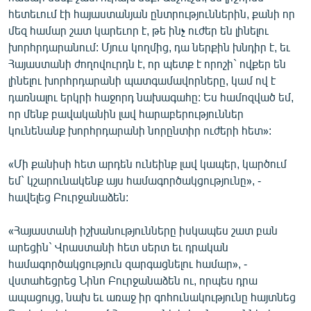
English
հետեւում էի հայաստանյան ընտրություններին, քանի որ
մեզ համար շատ կարեւոր է, թե ինչ ուժեր են լինելու
Русский
խորհրդարանում: Մյուս կողմից, դա ներքին խնդիր է, եւ
Հայաստանի ժողովուրդն է, որ պետք է որոշի` ովքեր են
ՀԵՏԵՎԵՔ ՄԵԶ
լինելու խորհրդարանի պատգամավորները, կամ ով է
դառնալու երկրի հաջորդ նախագահը: Ես համոզված եմ,
որ մենք բավականին լավ հարաբերություններ
կունենանք խորհրդարանի նորընտիր ուժերի հետ»:
«Մի քանիսի հետ արդեն ունեինք լավ կապեր, կարծում
«Ազատության» բոլոր կայքերը
եմ` կշարունակենք այս համագործակցությունը», -
հավելեց Բուրջանաձեն:
«Հայաստանի իշխանությունները իսկապես շատ բան
արեցին` Վրաստանի հետ սերտ եւ դրական
համագործակցություն զարգացնելու համար», -
վստահեցրեց Նինո Բուրջանաձեն ու, որպես դրա
ապացույց, նախ եւ առաջ իր գոհունակությունը հայտնեց