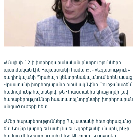
ՄԻՋԱԶԳԱՅԻՆ
ՄՇԱԿՈՒՅԹ
ՍՊՈՐՏ
ՄԵԿՆԱԲԱՆՈՒԹՅՈՒՆ
ՏՏ ԵՒ ԻՆՏԵՐՆԵՏ
ԿՈՐՈՆԱՎԻՐՈՒՍ
«Մայիսի 12-ի խորհրդարանական ընտրությունները
պատմական էին Հայաստանի համար», - «Ազատություն»
ԱՐԽԻՎ
ռադիոկայանի Պրահայի կենտրոնակայանում երեկ ասաց
ՏԵՍԱՆՅՈՒԹԵՐ
Վրաստանի խորհրդարանի խոսնակ Նինո Բուրջանաձեն`
համոզմունք հայտնելով, թե Վրաստանին կհաջողվի լավ
ԲԱՆԱՎԵՃ
հարաբերություններ հաստատել նորընտիր խորհրդարան
ՁԳՏԵԼՈՎ ԼԱՎԱԳՈՒՅՆԻՆ
անցած ուժերի հետ:
ՓՈԴՔԱՍԹ
«Մեր հարաբերությունները Հայաստանի հետ գերազանց
են: Նույնը կարող եմ ասել նաեւ Ադրբեջանի մասին, ինչի
Հայերեն
համար մենք շատ ուրախ ենք: Անշուշտ, ես լրջորեն