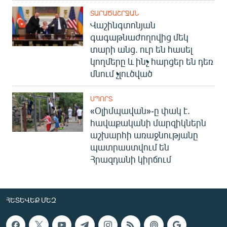
ՏԱՐԱԾԱՇՐՋԱՆ
Վաշինգտոնյան
գագաթնաժողովից մեկ
տարի անց. ուր են հասել
կողմերը և ինչ հարցեր են դեռ
մնում չլուծված
ՍՊՈՐՏ
«Օլիմպավան»-ը փակ է.
հավաքականի մարզիկներն
աշխարհի առաջնությանը
պատրաստվում են
Հրազդանի կիրճում
ՀԵՏԵՎԵՔ ՄԵԶ