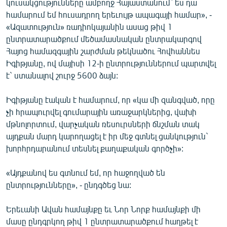
կուսակցությունները ամբողջ Հայաստանում` ես դա
ՄԻՋԱԶԳԱՅԻՆ
համարում եմ հուսադրող երեւույթ ապագայի համար», -
«Ազատություն» ռադիոկայանին ասաց թիվ 1
ՄՇԱԿՈՒՅԹ
ընտրատարածքում մեծամասնական ընտրակարգով
ՍՊՈՐՏ
Հայոց համազգային շարժման թեկնածու Հովհաննես
Իգիթյանը, ով մայիսի 12-ի ընտրություններում պարտվել
ՄԵԿՆԱԲԱՆՈՒԹՅՈՒՆ
է` ստանալով շուրջ 5600 ձայն:
ՏՏ ԵՒ ԻՆՏԵՐՆԵՏ
Իգիթյանը էական է համարում, որ «կա մի զանգված, որը
ԿՈՐՈՆԱՎԻՐՈՒՍ
չի հրապուրվել գումարային առաջարկներից, վախի
ԱՐԽԻՎ
մթնոլորտում, վարչական ռեսուրսների ճնշման տակ
այդքան մարդ կարողացել է իր մեջ գտնել ցանկություն`
ՏԵՍԱՆՅՈՒԹԵՐ
խորհրդարանում տեսնել քաղաքական գործչի»:
ԲԱՆԱՎԵՃ
«Այդքանով ես գտնում եմ, որ հաջողված են
ՁԳՏԵԼՈՎ ԼԱՎԱԳՈՒՅՆԻՆ
ընտրությունները», - ընդգծեց նա:
ՓՈԴՔԱՍԹ
Երեւանի Ավան համայնքը եւ Նոր Նորք համայնքի մի
Հայերեն
մասը ընդգրկող թիվ 1 ընտրատարածքում հաղթել է