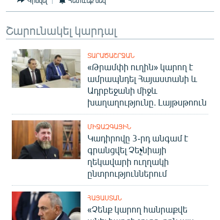
Կիսվել
Հետևեք մեզ
Շարունակել կարդալ
ՏԱՐԱԾԱՇՐՋԱՆ
«Թրամփի ուղին» կարող է
ամրապնդել Հայաստանի և
Ադրբեջանի միջև
խաղաղությունը. Լայթսթոուն
ՄԻՋԱԶԳԱՅԻՆ
Կադիրովը 3-րդ անգամ է
գրանցվել Չեչնիայի
ղեկավարի ուղղակի
ընտրություններում
ՀԱՅԱՍՏԱՆ
«Չենք կարող հանրաքվե