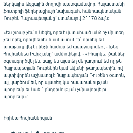
ներկայիս Ազգային ժողովի պատգամավոր, Հայաստանի
English
ֆուտբոլի ֆեդերացիայի նախագահ, հանրապետական
Русский
Ռուբեն Հայրապետյանը` ստանալով 21178 ձայն:
«Ես շտաբ չեմ ունեցել, որեւէ վստահված անձ ոչ մի տեղ
ՀԵՏԵՎԵՔ ՄԵԶ
չեմ դրել, որովհետեւ հասկանում էի` որտեղ եմ
առաջադրվել եւ ինչի համար եմ առաջադրվել», - նշեց
Հովհաննես Իգիթյանը` ամփոփելով. - «Իհարկե, լծակներ
օգտագործվել են, բայց ես այստեղ մեղադրում եմ ոչ թե
Հայրապետյան Ռուբենին կամ Ավանի թաղապետին, ով
«Ազատության» բոլոր կայքերը
ակտիվորեն աշխատել է Հայրապետյան Ռուբենի օգտին,
այլ կարծում եմ, որ այստեղ կա հասարակության
պրոբլեմը եւ նաեւ` ընդդիմության չմիավորվելու
պրոբլեմը»:
Իրինա Հովհաննիսյան