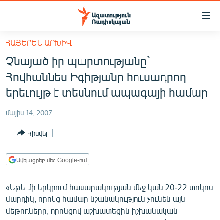
Մատչելիության
հղումներ
Անցնել
ՀԱՅԵՐԵՆ ԱՐԽԻՎ
հիմնական
ԱԶԱՏՈՒԹՅՈՒՆ TV
Չնայած իր պարտությանը`
բովանդակությանը
ՀԱՅԱՍՏԱՆ
Անցնել
Հովհաննես Իգիթյանը հուսադրող
հիմնական
ՔԱՂԱՔԱԿԱՆ
երեւույթ է տեսնում ապագայի համար
մենյուին
ԸՆՏՐՈՒԹՅՈՒՆՆԵՐ 2026
Որոնում
մայիս 14, 2007
ԻՐԱՎՈՒՆՔ
Կիսվել
ՀԱՍԱՐԱԿՈՒԹՅՈՒՆ
ՏՆՏԵՍՈՒԹՅՈՒՆ
Ավելացրեք մեզ Google-ում
ՂԱՐԱԲԱՂ
«Եթե մի երկրում հասարակության մեջ կան 20-22 տոկոս
ՊԱՏԵՐԱԶՄԻ 6 ՇԱԲԱԹՆԵՐԸ
մարդիկ, որոնց համար նշանակություն չունեն այն
մեթոդները, որոնցով աշխատեցին իշխանական
ՏԱՐԱԾԱՇՐՋԱՆ