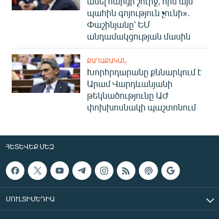
անել հարցի շուրջ, որն այս
պահին գոյություն չունի»․
Փաշինյանը՝ ԵՄ
անդամակցության մասին
ՔԱՂԱՔԱԿԱՆ
Խորհրդարանը քննարկում է
Արամ Վարդևանյանի
թեկնածությունը ԱԺ
փոխխոսնակի պաշտոնում
ՀԵՏԵՎԵՔ ՄԵԶ
ՄՈՒԼՏԻՄԵԴԻԱ