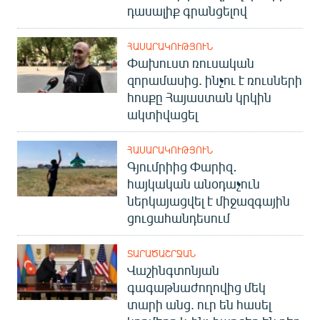
դասալիք գրանցելով
ՀԱՍԱՐԱԿՈՒԹՅՈՒՆ
Փախուստ ռուսական
զորամասից. ինչու է ռուսների
հոսքը Հայաստան կրկին
ակտիվացել
ՀԱՍԱՐԱԿՈՒԹՅՈՒՆ
Գյումրիից Փարիզ․
հայկական անօդաչուն
ներկայացվել է միջազգային
ցուցահանդեսում
ՏԱՐԱԾԱՇՐՋԱՆ
Վաշինգտոնյան
գագաթնաժողովից մեկ
տարի անց. ուր են հասել