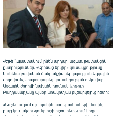
ՄԻՋԱԶԳԱՅԻՆ
ՄՇԱԿՈՒՅԹ
ՍՊՈՐՏ
ՄԵԿՆԱԲԱՆՈՒԹՅՈՒՆ
ՏՏ ԵՒ ԻՆՏԵՐՆԵՏ
ԿՈՐՈՆԱՎԻՐՈՒՍ
ԱՐԽԻՎ
«Եթե Հայաստանում լինեն արդար, ազատ, թափանցիկ
ընտրություններ, «Օրինաց երկիր» կուսակցությունը
ՏԵՍԱՆՅՈՒԹԵՐ
կունենա բավական ծանրակշիռ ներկայություն Ազգային
ԲԱՆԱՎԵՃ
ժողովում», - հայտարարեց կուսակցության ղեկավար,
Ազգային ժողովի նախկին խոսնակ Արթուր
ՁԳՏԵԼՈՎ ԼԱՎԱԳՈՒՅՆԻՆ
Բաղդասարյանը այսօր առավոտյան քվեարկելուց հետո:
ՓՈԴՔԱՍԹ
«Ես չեմ ուզում այս պահին խոսել տոկոսների մասին,
բայց կուսակցությունը ուշի ուշով հետեւում է ողջ
Հայերեն