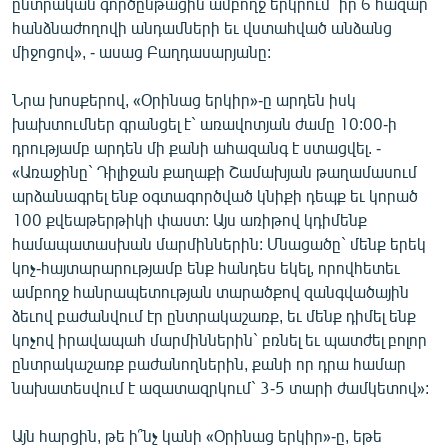
ընտրական գործընթացին ամբողջ երկրում` իր 6 հազար
English
հանձնաժողովի անդամների եւ վստահված անձանց
միջոցով», - ասաց Բաղդասարյանը:
Русский
Նրա խոսքերով, «Օրինաց երկիր»-ը արդեն իսկ
ՀԵՏԵՎԵՔ ՄԵԶ
խախտումներ գրանցել է` առավոտյան ժամը 10:00-ի
դրությամբ արդեն մի քանի ահազանգ է ստացվել. -
«Առաջինը` Դիլիջան քաղաքի Շամախյան թաղամասում
արձանագրել ենք օգտագործված կնիքի դեպք եւ կորած
100 քվեաթերթիկի փաստ: Այս առիթով կդիմենք
համապատասխան մարմիններին: Մնացածը` մենք երեկ
«Ազատության» բոլոր կայքերը
կոչ-հայտարարությամբ ենք հանդես եկել, որովհետեւ
ամբողջ հանրապետության տարածքով զանգվածային
ձեւով բաժանվում էր ընտրակաշառք, եւ մենք դիմել ենք
կոչով իրավապահ մարմիններին` բռնել եւ պատժել բոլոր
ընտրակաշառք բաժանողներին, քանի որ դրա համար
նախատեսվում է ազատազրկում` 3-5 տարի ժամկետով»:
Այն հարցին, թե ի՞նչ կանի «Օրինաց երկիր»-ը, եթե