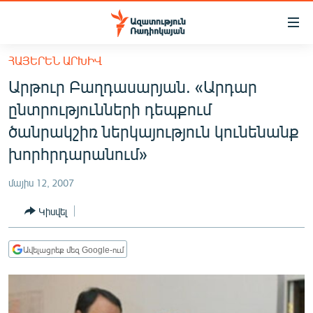
Մատչելիության
հղումներ
Անցնել
ՀԱՅԵՐԵՆ ԱՐԽԻՎ
հիմնական
ԱԶԱՏՈՒԹՅՈՒՆ TV
Արթուր Բաղդասարյան. «Արդար
բովանդակությանը
ՀԱՅԱՍՏԱՆ
Անցնել
ընտրությունների դեպքում
հիմնական
ՔԱՂԱՔԱԿԱՆ
ծանրակշիռ ներկայություն կունենանք
մենյուին
ԸՆՏՐՈՒԹՅՈՒՆՆԵՐ 2026
խորհրդարանում»
Որոնում
ԻՐԱՎՈՒՆՔ
մայիս 12, 2007
ՀԱՍԱՐԱԿՈՒԹՅՈՒՆ
Կիսվել
ՏՆՏԵՍՈՒԹՅՈՒՆ
ՂԱՐԱԲԱՂ
Ավելացրեք մեզ Google-ում
ՊԱՏԵՐԱԶՄԻ 6 ՇԱԲԱԹՆԵՐԸ
ՏԱՐԱԾԱՇՐՋԱՆ