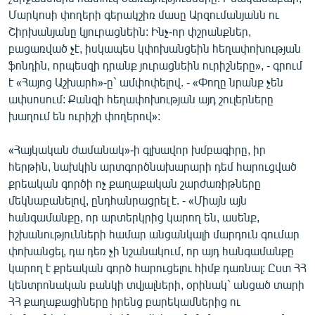
English
Մարկոսի փողերի գերակշիռ մասը Արզումանյանն ու
Շիրխանյանը կյուրացնեին: Ինչ-որ փշրանքներ,
Русский
բացառված չէ, իսկապես կփոխանցեին հեղափոխության
ֆոնդին, որպեսզի դրանք յուրացնեին ուրիշները», - գրում
ՀԵՏԵՎԵՔ ՄԵԶ
է «Հայոց Աշխարհ»-ը` ամփոփելով. - «Փողը նրանք չեն
ափսոսում: Քանզի հեղափոխության այդ շուլերները
խաղում են ուրիշի փողերով»:
«Հայկական ժամանակ»-ի գլխավոր խմբագիրը, իր
հերթին, նախկին արտգործնախարարի դեմ հարուցված
«Ազատության» բոլոր կայքերը
քրեական գործի ոչ քաղաքական շարժառիթները
մեկնաբանելով, ընդհանրացրել է. - «Միայն այն
հանգամանքը, որ արտերկրից կարող են, ասենք,
իշխանությունների համար անցանկալի մարդուն գումար
փոխանցել, դա դեռ չի նշանակում, որ այդ հանգամանքը
կարող է քրեական գործ հարուցելու հիմք դառնալ: Ըստ ՀՀ
կենտրոնական բանկի տվյալների, օրինակ` անցած տարի
ՀՀ քաղաքացիները իրենց բարեկամներից ու