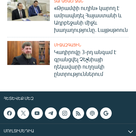
ՏԱՐԱԾԱՇՐՋԱՆ
«Թրամփի ուղին» կարող է
ամրապնդել Հայաստանի և
Ադրբեջանի միջև
խաղաղությունը. Լայթսթոուն
ՄԻՋԱԶԳԱՅԻՆ
Կադիրովը 3-րդ անգամ է
գրանցվել Չեչնիայի
ղեկավարի ուղղակի
ընտրություններում
ՀԵՏԵՎԵՔ ՄԵԶ
ՄՈՒԼՏԻՄԵԴԻԱ