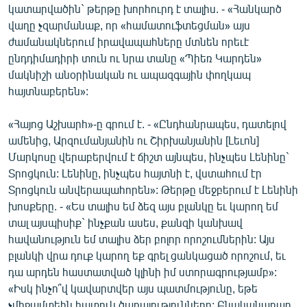
կատարվածին` թերթը խորհուրդ է տալիս. - «Հանկարծ
ՄԻՋԱԶԳԱՅԻՆ
վաղը չզարմանաք, որ «համատուֆտեցման» այս
ՄՇԱԿՈՒՅԹ
ժամանակներում իրավապահները մտնեն որեւէ
ընդդիմադիրի տուն ու նրա տանը «Պիեռ Կարդեն»
ՍՊՈՐՏ
մակնիշի անօրինական ու ապազգային փողկապ
ՄԵԿՆԱԲԱՆՈՒԹՅՈՒՆ
հայտնաբերեն»:
ՏՏ ԵՒ ԻՆՏԵՐՆԵՏ
«Հայոց Աշխարհ»-ը գրում է. - «Ընդհանրապես, դատելով
ԿՈՐՈՆԱՎԻՐՈՒՍ
ամենից, Արզումանյանին ու Շիրխանյանին [Լեւոն]
Մարկոսը վերաբերվում է ճիշտ այնպես, ինչպես Լենինը`
ԱՐԽԻՎ
Տրոցկուն: Լենինը, ինչպես հայտնի է, վստահում էր
ՏԵՍԱՆՅՈՒԹԵՐ
Տրոցկուն անվերապահորեն»: Թերթը մեջբերում է Լենինի
խոսքերը. - «Ես տալիս եմ ձեզ այս բլանկը եւ կարող եմ
ԲԱՆԱՎԵՃ
տալ այսպիսիք` ինչքան ասես, քանզի կանխավ
ՁԳՏԵԼՈՎ ԼԱՎԱԳՈՒՅՆԻՆ
հավանություն եմ տալիս ձեր բոլոր որոշումներին: Այս
բլանկի վրա դուք կարող եք գրել ցանկացած որոշում, եւ
ՓՈԴՔԱՍԹ
դա արդեն հաստատված կլինի իմ ստորագրությամբ»:
«Իսկ ինչո՞վ կավարտվեր այս պատմությունը, եթե
Հայերեն
չմիջամտեին հատուկ ծառայությունները: Բնականաբար,