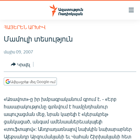
Մատչելիության
հղումներ
Անցնել
ՀԱՅԵՐԵՆ ԱՐԽԻՎ
հիմնական
ԱԶԱՏՈՒԹՅՈՒՆ TV
Մամուլի տեսություն
բովանդակությանը
ՀԱՅԱՍՏԱՆ
Անցնել
մայիս 09, 2007
հիմնական
ՔԱՂԱՔԱԿԱՆ
մենյուին
Կիսվել
ԸՆՏՐՈՒԹՅՈՒՆՆԵՐ 2026
Որոնում
ԻՐԱՎՈՒՆՔ
Ավելացրեք մեզ Google-ում
ՀԱՍԱՐԱԿՈՒԹՅՈՒՆ
«Առավոտ»-ը իր խմբագրականում գրում է. - «Երբ
ՏՆՏԵՍՈՒԹՅՈՒՆ
հասարակությունը գտնվում է համընդհանուր
ՂԱՐԱԲԱՂ
ապուշացման մեջ, նրան կարելի է «կերակրել»
ցանկացած, անգամ ամենաաներեւակայելի
ՊԱՏԵՐԱԶՄԻ 6 ՇԱԲԱԹՆԵՐԸ
«տուֆտայով»: Անդրադառնալով նախկին նախարարներ
ՏԱՐԱԾԱՇՐՋԱՆ
Ալեքսանդր Արզումանյանի եւ Վահան Շիրխանյանի հետ