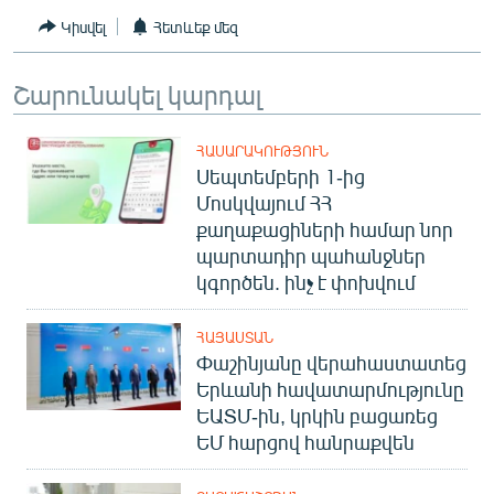
Կիսվել
Հետևեք մեզ
Շարունակել կարդալ
ՀԱՍԱՐԱԿՈՒԹՅՈՒՆ
Սեպտեմբերի 1-ից
Մոսկվայում ՀՀ
քաղաքացիների համար նոր
պարտադիր պահանջներ
կգործեն. ինչ է փոխվում
ՀԱՅԱՍՏԱՆ
Փաշինյանը վերահաստատեց
Երևանի հավատարմությունը
ԵԱՏՄ-ին, կրկին բացառեց
ԵՄ հարցով հանրաքվեն