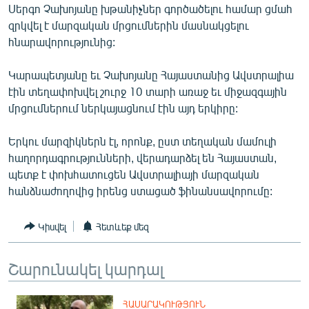
Սերգո Չախոյանը խթանիչներ գործածելու համար ցմահ
English
զրկվել է մարզական մրցումներին մասնակցելու
Русский
հնարավորությունից:
Կարապետյանը եւ Չախոյանը Հայաստանից Ավստրալիա
ՀԵՏԵՎԵՔ ՄԵԶ
էին տեղափոխվել շուրջ 10 տարի առաջ եւ միջազգային
մրցումներում ներկայացնում էին այդ երկիրը:
Երկու մարզիկներն էլ, որոնք, ըստ տեղական մամուլի
հաղորդագրությունների, վերադարձել են Հայաստան,
«Ազատության» բոլոր կայքերը
պետք է փոխհատուցեն Ավստրալիայի մարզական
հանձնաժողովից իրենց ստացած ֆինանսավորումը:
Կիսվել
Հետևեք մեզ
Շարունակել կարդալ
ՀԱՍԱՐԱԿՈՒԹՅՈՒՆ