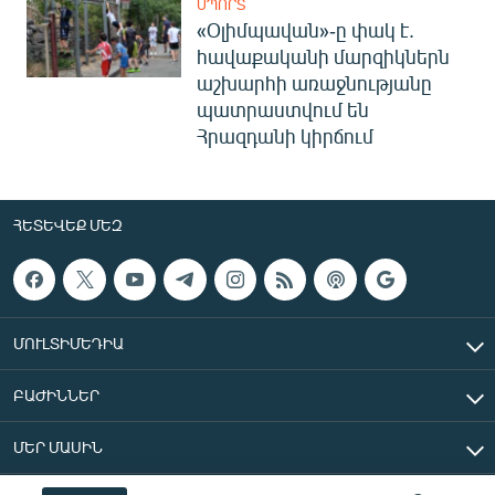
ՍՊՈՐՏ
«Օլիմպավան»-ը փակ է.
հավաքականի մարզիկներն
աշխարհի առաջնությանը
պատրաստվում են
Հրազդանի կիրճում
ՀԵՏԵՎԵՔ ՄԵԶ
ՄՈՒԼՏԻՄԵԴԻԱ
ԲԱԺԻՆՆԵՐ
ՄԵՐ ՄԱՍԻՆ