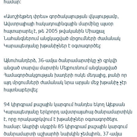
համար:
ՄԻՋԱԶԳԱՅԻՆ
«Ասոշիեյթեդ փրես» գործակալության վկայությամբ,
ՄՇԱԿՈՒՅԹ
Ավստրալիայի հակադոպինգային մարմինը այսօր
ՍՊՈՐՏ
հայտարարել է, թե 2005 թվականին Միացյալ
Նահանգներում անցկացված մրցումների ժամանակ
ՄԵԿՆԱԲԱՆՈՒԹՅՈՒՆ
Կարապետյանը խթանիչներ է օգտագործել:
ՏՏ ԵՒ ԻՆՏԵՐՆԵՏ
Այնուհանդերձ, 36-ամյա ծանրամարտիկը չի զրկվի
ԿՈՐՈՆԱՎԻՐՈՒՍ
անցած տարվա մարտին Մելբուռնում անցկացված
ԱՐԽԻՎ
Համագործակցության խաղերի ոսկե մեդալից, քանի որ
այդ մրցումների ժամանակ նրա արյան մեջ խթանիչ չէր
ՏԵՍԱՆՅՈՒԹԵՐ
հայտնաբերվել:
ԲԱՆԱՎԵՃ
94 կիլոգրամ քաշային կարգում հանդես եկող Ալեքսան
ՁԳՏԵԼՈՎ ԼԱՎԱԳՈՒՅՆԻՆ
Կարապետյանը երկրորդ ավստրալահայ ծանրամարտիկն
ՓՈԴՔԱՍԹ
է, որը որակազրկվում է խթանիչներ օգտագործելու
համար: Ապրիլի սկզբին 85 կիլոգրամ քաշային կարգում
Հայերեն
ծանրամարտի աշխարհի նախկին չեմպիոն, 37-ամյա