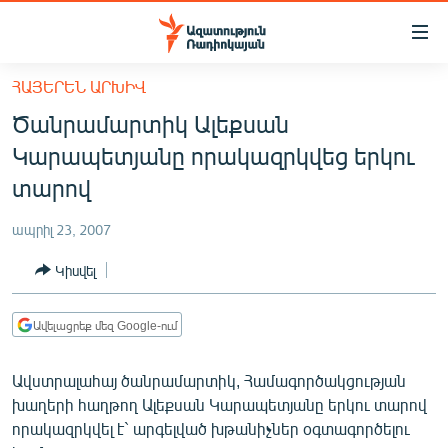
Մատչելիության
հղումներ
Անցնել
ՀԱՅԵՐԵՆ ԱՐԽԻՎ
հիմնական
ԱԶԱՏՈՒԹՅՈՒՆ TV
Ծանրամարտիկ Ալեքսան
բովանդակությանը
ՀԱՅԱՍՏԱՆ
Անցնել
Կարապետյանը որակազրկվեց երկու
հիմնական
ՔԱՂԱՔԱԿԱՆ
տարով
մենյուին
ԸՆՏՐՈՒԹՅՈՒՆՆԵՐ 2026
Որոնում
ապրիլ 23, 2007
ԻՐԱՎՈՒՆՔ
Կիսվել
ՀԱՍԱՐԱԿՈՒԹՅՈՒՆ
ՏՆՏԵՍՈՒԹՅՈՒՆ
Ավելացրեք մեզ Google-ում
ՂԱՐԱԲԱՂ
Ավստրալահայ ծանրամարտիկ, Համագործակցության
ՊԱՏԵՐԱԶՄԻ 6 ՇԱԲԱԹՆԵՐԸ
խաղերի հաղթող Ալեքսան Կարապետյանը երկու տարով
որակազրկվել է` արգելված խթանիչներ օգտագործելու
ՏԱՐԱԾԱՇՐՋԱՆ