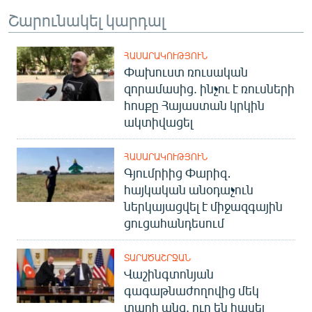
Շարունակել կարդալ
ՀԱՍԱՐԱԿՈՒԹՅՈՒՆ
Փախուստ ռուսական
զորամասից. ինչու է ռուսների
հոսքը Հայաստան կրկին
ակտիվացել
ՀԱՍԱՐԱԿՈՒԹՅՈՒՆ
Գյումրիից Փարիզ․
հայկական անօդաչուն
ներկայացվել է միջազգային
ցուցահանդեսում
ՏԱՐԱԾԱՇՐՋԱՆ
Վաշինգտոնյան
գագաթնաժողովից մեկ
տարի անց. ուր են հասել