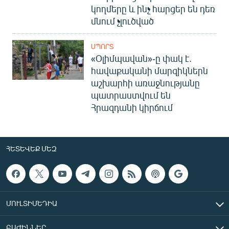
կողմերը և ինչ հարցեր են դեռ
մնում չլուծված
ՍՊՈՐՏ
«Օլիմպավան»-ը փակ է.
հավաքականի մարզիկներն
աշխարհի առաջնությանը
պատրաստվում են
Հրազդանի կիրճում
ՀԵՏԵՎԵՔ ՄԵԶ
ՄՈՒԼՏԻՄԵԴԻԱ
ԲԱԺԻՆՆԵՐ