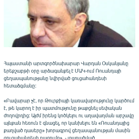
ՄԻՋԱԶԳԱՅԻՆ
ՄՇԱԿՈՒՅԹ
ՍՊՈՐՏ
ՄԵԿՆԱԲԱՆՈՒԹՅՈՒՆ
ՏՏ ԵՒ ԻՆՏԵՐՆԵՏ
ԿՈՐՈՆԱՎԻՐՈՒՍ
Հայաստանի արտգործնախարար Վարդան Օսկանյանը
երեքշաբթի օրը արձագանքել է ՄԱԿ-ում Ռուանդայի
ԱՐԽԻՎ
ցեղասպանությանը նվիրված ցուցահանդեսի
ՏԵՍԱՆՅՈՒԹԵՐ
հետաձգմանը:
ԲԱՆԱՎԵՃ
«Բավարար չէ, որ Թուրքիայի կառավարությունը կարծում
ՁԳՏԵԼՈՎ ԼԱՎԱԳՈՒՅՆԻՆ
է, թե կարող է իր պատմությունը թաքցնել սեփական
ժողովրդից: Այժմ իրենց կոծկելու ու աղավաղման արշավը
ՓՈԴՔԱՍԹ
այնքան հեռուն է գնացել, որ կանխելու են «Ռուանդայից
քաղված դասերը» խորագրով ցեղասպանության մասին
Հայերեն
ցուցահանդեսի բացումը», - տարածված