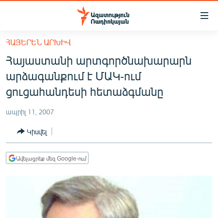
Մատչելիության
հղումներ
Անցնել
ՀԱՅԵՐԵՆ ԱՐԽԻՎ
հիմնական
ԱԶԱՏՈՒԹՅՈՒՆ TV
Հայաստանի արտգործնախարարն
բովանդակությանը
ՀԱՅԱՍՏԱՆ
Անցնել
արձագանքում է ՄԱԿ-ում
հիմնական
ՔԱՂԱՔԱԿԱՆ
ցուցահանդեսի հետաձգմանը
մենյուին
ԸՆՏՐՈՒԹՅՈՒՆՆԵՐ 2026
Որոնում
ապրիլ 11, 2007
ԻՐԱՎՈՒՆՔ
Կիսվել
ՀԱՍԱՐԱԿՈՒԹՅՈՒՆ
ՏՆՏԵՍՈՒԹՅՈՒՆ
Ավելացրեք մեզ Google-ում
ՂԱՐԱԲԱՂ
ՊԱՏԵՐԱԶՄԻ 6 ՇԱԲԱԹՆԵՐԸ
ՏԱՐԱԾԱՇՐՋԱՆ