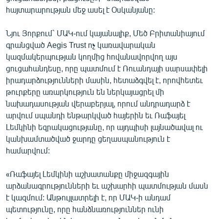
English
հայտարարության մեջ ասել է Օսկանյանը:
Русский
Նյու Յորքում` ՄԱԿ-ում կայանալիք, Մեծ Բրիտանիայում
գրանցված Aegis Trust ոչ կառավարական
ՀԵՏԵՎԵՔ ՄԵԶ
կազմակերպության կողմից հովանավորվող այս
ցուցահանդեսը, որը պատմում է Ռուանդայի սարսափելի
իրադարձությունների մասին, հետաձգվել է, որովհետեւ
թուրքերը առարկություն են ներկայացրել մի
նախադասության վերաբերյալ, որում անդրադարձ է
արվում սպանդի ենթարկված հայերին եւ Ռաֆայել
«Ազատության» բոլոր կայքերը
Լեմկինի եզրակացությանը, որ այդպիսի լայնածավալ ու
կանխամտածված ջարդը ցեղասպանություն է
համարվում:
«Ռաֆայել Լեմկինի աշխատանքը միջազգային
արձանագրությունների եւ աշխարհի պատմության մասն
է կազմում: Անթույլատրելի է, որ ՄԱԿ-ի անդամ
պետությունը, որը հանձնառություններ ունի