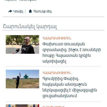
Կիսվել
Հետևեք մեզ
Շարունակել կարդալ
ՀԱՍԱՐԱԿՈՒԹՅՈՒՆ
Փախուստ ռուսական
զորամասից. ինչու է ռուսների
հոսքը Հայաստան կրկին
ակտիվացել
ՀԱՍԱՐԱԿՈՒԹՅՈՒՆ
Գյումրիից Փարիզ․
հայկական անօդաչուն
ներկայացվել է միջազգային
ցուցահանդեսում