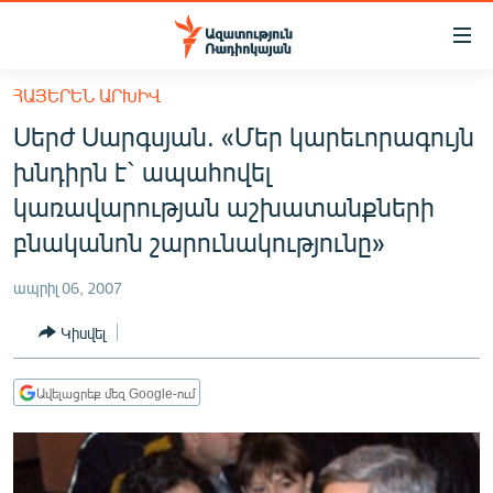
Մատչելիության
հղումներ
Անցնել
ՀԱՅԵՐԵՆ ԱՐԽԻՎ
հիմնական
ԱԶԱՏՈՒԹՅՈՒՆ TV
Սերժ Սարգսյան. «Մեր կարեւորագույն
բովանդակությանը
ՀԱՅԱՍՏԱՆ
Անցնել
խնդիրն է` ապահովել
հիմնական
ՔԱՂԱՔԱԿԱՆ
կառավարության աշխատանքների
մենյուին
ԸՆՏՐՈՒԹՅՈՒՆՆԵՐ 2026
բնականոն շարունակությունը»
Որոնում
ԻՐԱՎՈՒՆՔ
ապրիլ 06, 2007
ՀԱՍԱՐԱԿՈՒԹՅՈՒՆ
Կիսվել
ՏՆՏԵՍՈՒԹՅՈՒՆ
ՂԱՐԱԲԱՂ
Ավելացրեք մեզ Google-ում
ՊԱՏԵՐԱԶՄԻ 6 ՇԱԲԱԹՆԵՐԸ
ՏԱՐԱԾԱՇՐՋԱՆ