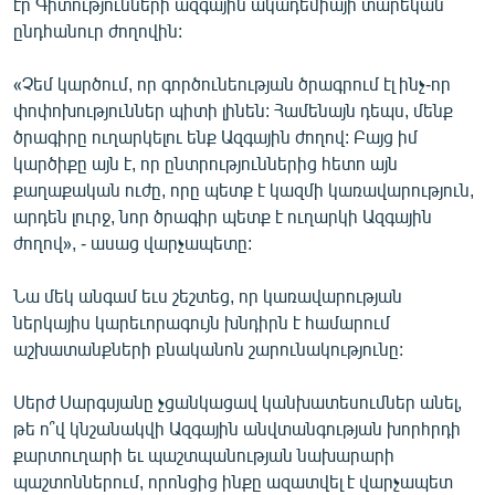
էր Գիտությունների ազգային ակադեմիայի տարեկան
English
ընդհանուր ժողովին:
Русский
«Չեմ կարծում, որ գործունեության ծրագրում էլ ինչ-որ
փոփոխություններ պիտի լինեն: Համենայն դեպս, մենք
ՀԵՏԵՎԵՔ ՄԵԶ
ծրագիրը ուղարկելու ենք Ազգային ժողով: Բայց իմ
կարծիքը այն է, որ ընտրություններից հետո այն
քաղաքական ուժը, որը պետք է կազմի կառավարություն,
արդեն լուրջ, նոր ծրագիր պետք է ուղարկի Ազգային
ժողով», - ասաց վարչապետը:
«Ազատության» բոլոր կայքերը
Նա մեկ անգամ եւս շեշտեց, որ կառավարության
ներկայիս կարեւորագույն խնդիրն է համարում
աշխատանքների բնականոն շարունակությունը:
Սերժ Սարգսյանը չցանկացավ կանխատեսումներ անել,
թե ո՞վ կնշանակվի Ազգային անվտանգության խորհրդի
քարտուղարի եւ պաշտպանության նախարարի
պաշտոններում, որոնցից ինքը ազատվել է վարչապետ