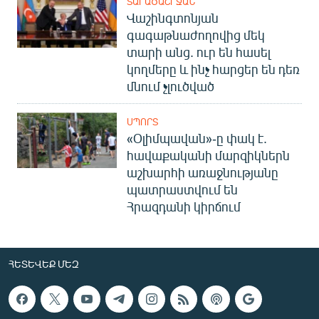
ՏԱՐԱԾԱՇՐՋԱՆ
Վաշինգտոնյան
գագաթնաժողովից մեկ
տարի անց. ուր են հասել
կողմերը և ինչ հարցեր են դեռ
մնում չլուծված
ՍՊՈՐՏ
«Օլիմպավան»-ը փակ է.
հավաքականի մարզիկներն
աշխարհի առաջնությանը
պատրաստվում են
Հրազդանի կիրճում
ՀԵՏԵՎԵՔ ՄԵԶ