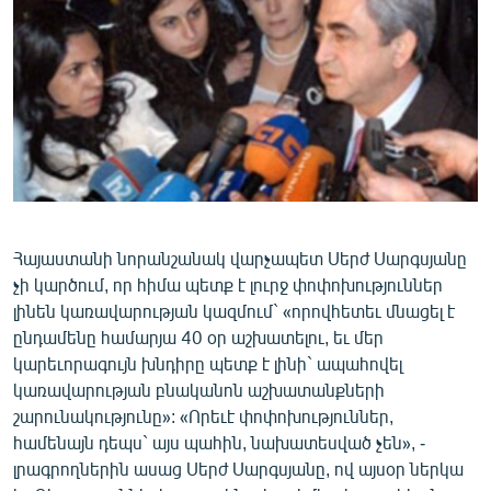
ՄԻՋԱԶԳԱՅԻՆ
ՄՇԱԿՈՒՅԹ
ՍՊՈՐՏ
ՄԵԿՆԱԲԱՆՈՒԹՅՈՒՆ
ՏՏ ԵՒ ԻՆՏԵՐՆԵՏ
ԿՈՐՈՆԱՎԻՐՈՒՍ
ԱՐԽԻՎ
Հայաստանի նորանշանակ վարչապետ Սերժ Սարգսյանը
չի կարծում, որ հիմա պետք է լուրջ փոփոխություններ
ՏԵՍԱՆՅՈՒԹԵՐ
լինեն կառավարության կազմում` «որովհետեւ մնացել է
ԲԱՆԱՎԵՃ
ընդամենը համարյա 40 օր աշխատելու, եւ մեր
կարեւորագույն խնդիրը պետք է լինի` ապահովել
ՁԳՏԵԼՈՎ ԼԱՎԱԳՈՒՅՆԻՆ
կառավարության բնականոն աշխատանքների
ՓՈԴՔԱՍԹ
շարունակությունը»: «Որեւէ փոփոխություններ,
համենայն դեպս` այս պահին, նախատեսված չեն», -
լրագրողներին ասաց Սերժ Սարգսյանը, ով այսօր ներկա
Հայերեն