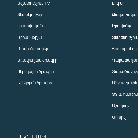
Ազատություն TV
Լուրեր
Տեսանյութեր
Քաղաքակա
Լրատվական
Իրավունք
Կիրակնօրյա
Տնտեսությու
Ռադիոծրագրեր
Հասարակութ
Առավոտյան ծրագիր
Ղարաբաղյան
Ցերեկային ծրագիր
Տարածաշրջ
Հայերեն
Երեկոյան ծրագիր
Միջազգային
English
ՏՏ և Ինտեր
Русский
Մշակույթ
ՀԵՏԵՎԵՔ ՄԵԶ
Արխիվ
ՄԵՐ ՄԱՍԻՆ