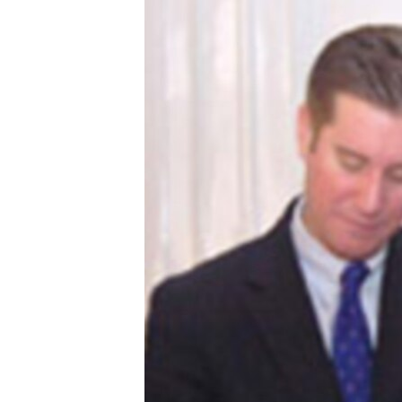
ՄԻՋԱԶԳԱՅԻՆ
ՄՇԱԿՈՒՅԹ
ՍՊՈՐՏ
ՄԵԿՆԱԲԱՆՈՒԹՅՈՒՆ
ՏՏ ԵՒ ԻՆՏԵՐՆԵՏ
ԿՈՐՈՆԱՎԻՐՈՒՍ
ԱՐԽԻՎ
ՏԵՍԱՆՅՈՒԹԵՐ
ԲԱՆԱՎԵՃ
ՁԳՏԵԼՈՎ ԼԱՎԱԳՈՒՅՆԻՆ
ՓՈԴՔԱՍԹ