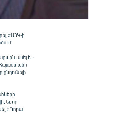
ել ԵԱՀԿ-ի
ծում:
արն ասել է. -
ւ Հայաստանի
 ընդունելի
ահների
, եւ որ
ել է Դորա