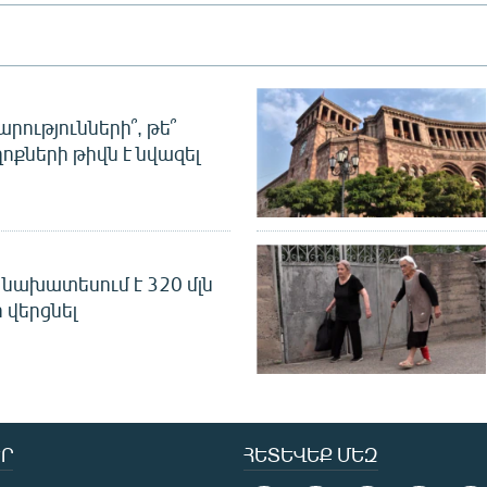
րությունների՞, թե՞
ոքների թիվն է նվազել
նախատեսում է 320 մլն
 վերցնել
Ր
ՀԵՏԵՎԵՔ ՄԵԶ