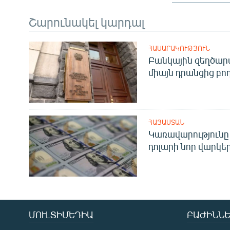
Շարունակել կարդալ
ՀԱՍԱՐԱԿՈՒԹՅՈՒՆ
Բանկային զեղծարա
միայն դրանցից բող
ՀԱՅԱՍՏԱՆ
Կառավարությունը 
դոլարի նոր վարկեր
ՄՈՒԼՏԻՄԵԴԻԱ
ԲԱԺԻՆՆԵ