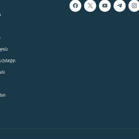
ն
ն
յուն
 խնդիր
ան
նետ