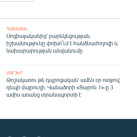
ՀԱՅԱՍՏԱՆ
Սոցիալականից՝ բարեկեցության.
իշխանությունը փոխո՞ւմ է հանձնաժողովի և
նախարարության անվանումը
ՄԱՐԶԵՐ
Թոշակառու թե դպրոցական՝ ամեն օր ոտքով
դեպի մայրուղի. Վանաձորի «Տարոն 1»-ը 3
ամիս առանց տրանսպորտի է