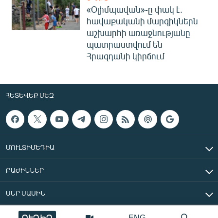
«Օլիմպավան»-ը փակ է.
հավաքականի մարզիկներն
աշխարհի առաջնությանը
պատրաստվում են
Հրազդանի կիրճում
ՀԵՏԵՎԵՔ ՄԵԶ
ՄՈՒԼՏԻՄԵԴԻԱ
ԲԱԺԻՆՆԵՐ
ՄԵՐ ՄԱՍԻՆ
ՈՒՂԻՂ
ENG
«Ազատ Եվրոպա/Ազատություն» ռադիոկայան © 2026