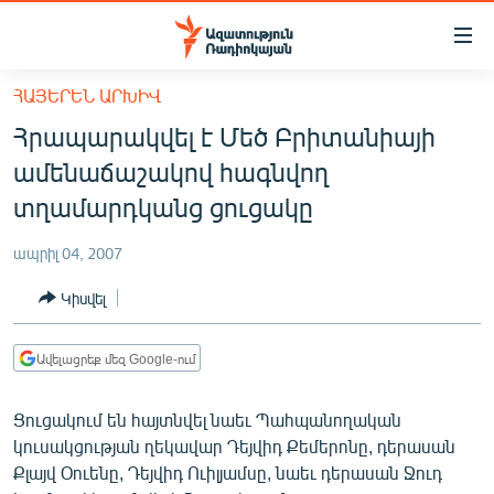
Մատչելիության
հղումներ
Անցնել
ՀԱՅԵՐԵՆ ԱՐԽԻՎ
հիմնական
ԱԶԱՏՈՒԹՅՈՒՆ TV
Հրապարակվել է Մեծ Բրիտանիայի
բովանդակությանը
ՀԱՅԱՍՏԱՆ
Անցնել
ամենաճաշակով հագնվող
հիմնական
ՔԱՂԱՔԱԿԱՆ
տղամարդկանց ցուցակը
մենյուին
ԸՆՏՐՈՒԹՅՈՒՆՆԵՐ 2026
Որոնում
ապրիլ 04, 2007
ԻՐԱՎՈՒՆՔ
Կիսվել
ՀԱՍԱՐԱԿՈՒԹՅՈՒՆ
ՏՆՏԵՍՈՒԹՅՈՒՆ
Ավելացրեք մեզ Google-ում
ՂԱՐԱԲԱՂ
Ցուցակում են հայտնվել նաեւ Պահպանողական
ՊԱՏԵՐԱԶՄԻ 6 ՇԱԲԱԹՆԵՐԸ
կուսակցության ղեկավար Դեյվիդ Քեմերոնը, դերասան
Քլայվ Օուենը, Դեյվիդ Ուիլյամսը, նաեւ դերասան Ջուդ
ՏԱՐԱԾԱՇՐՋԱՆ