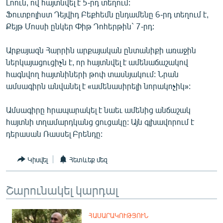
Լոուն, ով հայտնվել է 5-րդ տեղում:
ՄԻՋԱԶԳԱՅԻՆ
Ֆուտբոլիստ Դեյվիդ Բեքհեմն ընդամենը 6-րդ տեղում է,
Քեյթ Մոսսի ընկեր Փիթ Դոհերթին` 7-րդ:
ՄՇԱԿՈՒՅԹ
ՍՊՈՐՏ
Արքայազն Հարրին արքայական ընտանիքի առաջին
ներկայացուցիչն է, որ հայտնվել է ամենաճաշակով
ՄԵԿՆԱԲԱՆՈՒԹՅՈՒՆ
հագնվող հայտնիների թոփ տասնյակում: Նրան
ՏՏ ԵՒ ԻՆՏԵՐՆԵՏ
ամսագիրն անվանել է «ամենասիրելի նորակոչիկ»:
ԿՈՐՈՆԱՎԻՐՈՒՍ
Ամսագիրը հրապարակել է նաեւ ամենից անճաշակ
ԱՐԽԻՎ
հայտնի տղամարդկանց ցուցակը: Այն գլխավորում է
դերասան Ռասսել Բրենդը:
ՏԵՍԱՆՅՈՒԹԵՐ
ԲԱՆԱՎԵՃ
Կիսվել
Հետևեք մեզ
ՁԳՏԵԼՈՎ ԼԱՎԱԳՈՒՅՆԻՆ
Շարունակել կարդալ
ՓՈԴՔԱՍԹ
Հայերեն
ՀԱՍԱՐԱԿՈՒԹՅՈՒՆ