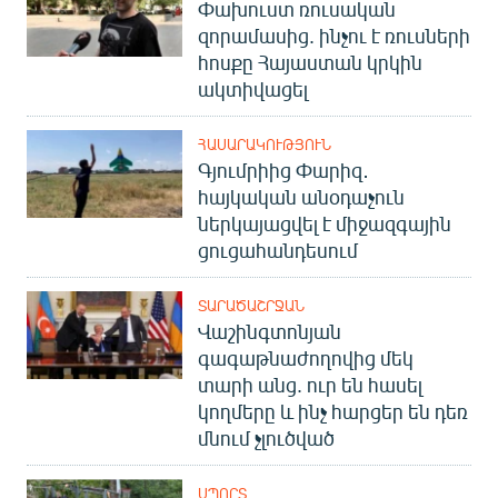
Փախուստ ռուսական
English
զորամասից. ինչու է ռուսների
Русский
հոսքը Հայաստան կրկին
ակտիվացել
ՀԵՏԵՎԵՔ ՄԵԶ
ՀԱՍԱՐԱԿՈՒԹՅՈՒՆ
Գյումրիից Փարիզ․
հայկական անօդաչուն
ներկայացվել է միջազգային
ցուցահանդեսում
«Ազատության» բոլոր կայքերը
ՏԱՐԱԾԱՇՐՋԱՆ
Վաշինգտոնյան
գագաթնաժողովից մեկ
տարի անց. ուր են հասել
կողմերը և ինչ հարցեր են դեռ
մնում չլուծված
ՍՊՈՐՏ