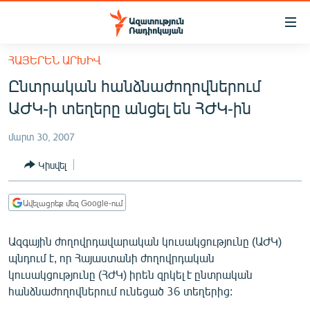
Մատչելիության
հղումներ
Անցնել
ՀԱՅԵՐԵՆ ԱՐԽԻՎ
հիմնական
ԱԶԱՏՈՒԹՅՈՒՆ TV
Ընտրական հանձնաժողովներում
բովանդակությանը
ՀԱՅԱՍՏԱՆ
Անցնել
ԱԺԿ-ի տեղերը անցել են ՀԺԿ-ին
հիմնական
ՔԱՂԱՔԱԿԱՆ
մենյուին
մարտ 30, 2007
ԸՆՏՐՈՒԹՅՈՒՆՆԵՐ 2026
Որոնում
Կիսվել
ԻՐԱՎՈՒՆՔ
ՀԱՍԱՐԱԿՈՒԹՅՈՒՆ
Ավելացրեք մեզ Google-ում
ՏՆՏԵՍՈՒԹՅՈՒՆ
Ազգային ժողովրդավարական կուսակցությունը (ԱԺԿ)
ՂԱՐԱԲԱՂ
պնդում է, որ Հայաստանի ժողովրդական
ՊԱՏԵՐԱԶՄԻ 6 ՇԱԲԱԹՆԵՐԸ
կուսակցությունը (ՀԺԿ) իրեն զրկել է ընտրական
հանձնաժողովներում ունեցած 36 տեղերից:
ՏԱՐԱԾԱՇՐՋԱՆ