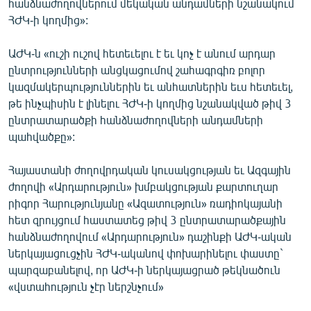
հանձնաժողովներում մեկական անդամների նշանակում
English
ՀԺԿ-ի կողմից»:
Русский
ԱԺԿ-ն «ուշի ուշով հետեւելու է եւ կոչ է անում արդար
ընտրությունների անցկացումով շահագրգիռ բոլոր
ՀԵՏԵՎԵՔ ՄԵԶ
կազմակերպություններին եւ անհատներին եւս հետեւել,
թե ինչպիսին է լինելու ՀԺԿ-ի կողմից նշանակված թիվ 3
ընտրատարածքի հանձնաժողովների անդամների
պահվածքը»:
«Ազատության» բոլոր կայքերը
Հայաստանի ժողովրդական կուսակցության եւ Ազգային
ժողովի «Արդարություն» խմբակցության քարտուղար
րիգոր Հարությունյանը «Ազատություն» ռադիոկայանի
հետ զրույցում հաստատեց թիվ 3 ընտրատարածքային
հանձնաժողովում «Արդարություն» դաշինքի ԱԺԿ-ական
ներկայացուցչին ՀԺԿ-ականով փոխարինելու փաստը`
պարզաբանելով, որ ԱԺԿ-ի ներկայացրած թեկնածուն
«վստահություն չէր ներշնչում»