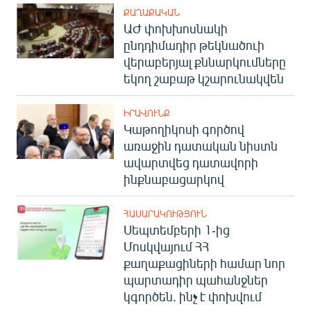
ՔԱՂԱՔԱԿԱՆ
ԱԺ փոխխոսնակի
ընդդիմադիր թեկնածուի
վերաբերյալ քննարկումները
եկող շաբաթ կշարունակվեն
ԻՐԱՎՈՒՆՔ
Կաթողիկոսի գործով
առաջին դատական նիստն
ավարտվեց դատավորի
ինքնաբացարկով
ՀԱՍԱՐԱԿՈՒԹՅՈՒՆ
Սեպտեմբերի 1-ից
Մոսկվայում ՀՀ
քաղաքացիների համար նոր
պարտադիր պահանջներ
կգործեն. ինչ է փոխվում