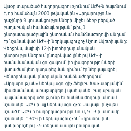
ՄԻՋԱԶԳԱՅԻՆ
Այսօր տարածած հաղորդագրությունում ԱԺԿ-ն հայտնում
է, որ համաձայն 2003 թվականին «Արդարություն»
ՄՇԱԿՈՒՅԹ
դաշինքի 9 կուսակցությունների միջեւ ձեռք բերված
ՍՊՈՐՏ
քաղաքական համաձայնության` թիվ 3
ընտրատարածքային ընտրական հանձնաժողովի անդամ
ՄԵԿՆԱԲԱՆՈՒԹՅՈՒՆ
էր նշանակված ԱԺԿ-ի ներկայացուցիչ Աշոտ Ավետիսյանը:
ՏՏ ԵՒ ԻՆՏԵՐՆԵՏ
Վերջինս, մայիսի 12-ի խորհրդարանական
ընտրություններում ընդգրկված լինելով ԱԺԿ-ի
ԿՈՐՈՆԱՎԻՐՈՒՍ
համամասնական ցուցակում` իր լիազորությունների
ԱՐԽԻՎ
վաղաժամկետ դադարեցման դիմում էր ներկայացրել
Կենտրոնական ընտրական հանձնաժողովում
ՏԵՍԱՆՅՈՒԹԵՐ
«Արդարության» ներկայացուցիչ Ֆելիքս Խաչատրյանին`
ԲԱՆԱՎԵՃ
միաժամանակ առաջարկելով պահպանել քաղաքական
պայմանավորվածությունը եւ հանձնաժողովի անդամ
ՁԳՏԵԼՈՎ ԼԱՎԱԳՈՒՅՆԻՆ
նշանակել ԱԺԿ-ի այլ ներկայացուցչի: Սակայն, ինչպես
ՓՈԴՔԱՍԹ
նշված է ԱԺԿ-ի հաղորդագրությունում, ԿԸՀ-ի անդամը
նշանակել է ՀԺԿ-ի ներկայացուցչին` «դրանով իսկ
կանխորոշելով 35 տեղամասային ընտրական
Հայերեն