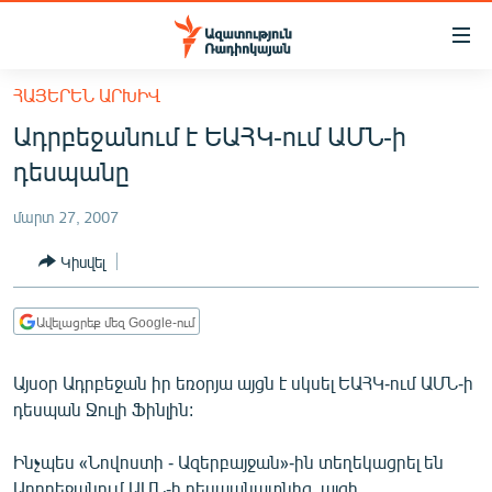
Մատչելիության
հղումներ
Անցնել
ՀԱՅԵՐԵՆ ԱՐԽԻՎ
հիմնական
ԱԶԱՏՈՒԹՅՈՒՆ TV
Ադրբեջանում է ԵԱՀԿ-ում ԱՄՆ-ի
բովանդակությանը
ՀԱՅԱՍՏԱՆ
Անցնել
դեսպանը
հիմնական
ՔԱՂԱՔԱԿԱՆ
մենյուին
մարտ 27, 2007
ԸՆՏՐՈՒԹՅՈՒՆՆԵՐ 2026
Որոնում
Կիսվել
ԻՐԱՎՈՒՆՔ
ՀԱՍԱՐԱԿՈՒԹՅՈՒՆ
Ավելացրեք մեզ Google-ում
ՏՆՏԵՍՈՒԹՅՈՒՆ
Այսօր Ադրբեջան իր եռօրյա այցն է սկսել ԵԱՀԿ-ում ԱՄՆ-ի
ՂԱՐԱԲԱՂ
դեսպան Ջուլի Ֆինլին:
ՊԱՏԵՐԱԶՄԻ 6 ՇԱԲԱԹՆԵՐԸ
Ինչպես «Նովոստի - Ազերբայջան»-ին տեղեկացրել են
ՏԱՐԱԾԱՇՐՋԱՆ
Ադրբեջանում ԱՄՆ-ի դեսպանատնից, այցի