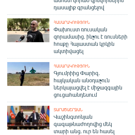
անհետ կորած զինվորներին
English
դասալիք գրանցելով
Русский
ՀԱՍԱՐԱԿՈՒԹՅՈՒՆ
Փախուստ ռուսական
ՀԵՏԵՎԵՔ ՄԵԶ
զորամասից. ինչու է ռուսների
հոսքը Հայաստան կրկին
ակտիվացել
ՀԱՍԱՐԱԿՈՒԹՅՈՒՆ
Գյումրիից Փարիզ․
«Ազատության» բոլոր կայքերը
հայկական անօդաչուն
ներկայացվել է միջազգային
ցուցահանդեսում
ՏԱՐԱԾԱՇՐՋԱՆ
Վաշինգտոնյան
գագաթնաժողովից մեկ
տարի անց. ուր են հասել