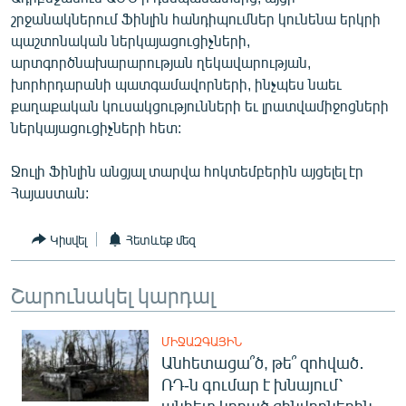
ՄԻՋԱԶԳԱՅԻՆ
շրջանակներում Ֆինլին հանդիպումներ կունենա երկրի
պաշտոնական ներկայացուցիչների,
ՄՇԱԿՈՒՅԹ
արտգործնախարարության ղեկավարության,
ՍՊՈՐՏ
խորհրդարանի պատգամավորների, ինչպես նաեւ
քաղաքական կուսակցությունների եւ լրատվամիջոցների
ՄԵԿՆԱԲԱՆՈՒԹՅՈՒՆ
ներկայացուցիչների հետ:
ՏՏ ԵՒ ԻՆՏԵՐՆԵՏ
Ջուլի Ֆինլին անցյալ տարվա հոկտեմբերին այցելել էր
ԿՈՐՈՆԱՎԻՐՈՒՍ
Հայաստան:
ԱՐԽԻՎ
Կիսվել
Հետևեք մեզ
ՏԵՍԱՆՅՈՒԹԵՐ
ԲԱՆԱՎԵՃ
Շարունակել կարդալ
ՁԳՏԵԼՈՎ ԼԱՎԱԳՈՒՅՆԻՆ
ՓՈԴՔԱՍԹ
ՄԻՋԱԶԳԱՅԻՆ
Անհետացա՞ծ, թե՞ զոհված․
ՌԴ-ն գումար է խնայում՝
Հայերեն