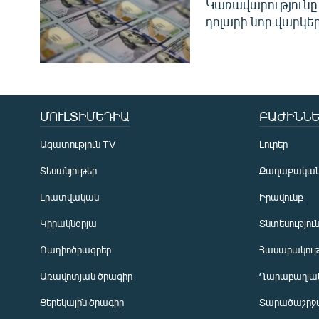
Կառավարությունը 
դոլարի նոր վարկեր
ՄՈՒԼՏԻՄԵԴԻԱ
ԲԱԺԻՆՆԵ
Ազատություն TV
Լուրեր
Տեսանյութեր
Քաղաքակա
Լրատվական
Իրավունք
Կիրակնօրյա
Տնտեսությու
Ռադիոծրագրեր
Հասարակութ
Առավոտյան ծրագիր
Ղարաբաղյան
Ցերեկային ծրագիր
Տարածաշրջ
Հայերեն