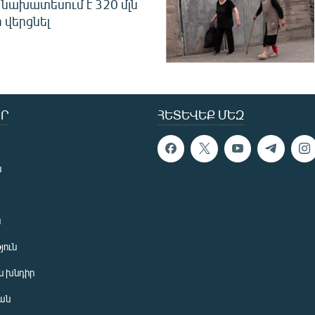
նախատեսում է 320 մլն
 վերցնել
Ր
ՀԵՏԵՎԵՔ ՄԵԶ
ն
ն
յուն
 խնդիր
ան