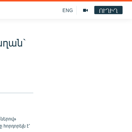
ՈՒՂԻՂ
ENG
աղան`
րներով»
 հորդորելն է՝