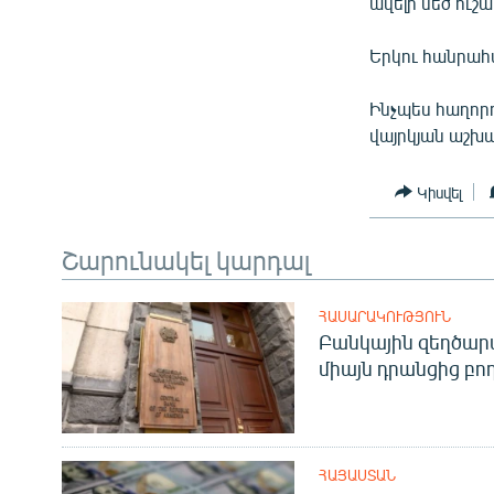
ՄԻՋԱԶԳԱՅԻՆ
ավելի մեծ ուշ
ՄՇԱԿՈՒՅԹ
Երկու հանրահա
ՍՊՈՐՏ
Ինչպես հաղորդ
ՄԵԿՆԱԲԱՆՈՒԹՅՈՒՆ
վայրկյան աշխա
ՏՏ ԵՒ ԻՆՏԵՐՆԵՏ
Կիսվել
ԿՈՐՈՆԱՎԻՐՈՒՍ
ԱՐԽԻՎ
Շարունակել կարդալ
ՏԵՍԱՆՅՈՒԹԵՐ
ՀԱՍԱՐԱԿՈՒԹՅՈՒՆ
ԲԱՆԱՎԵՃ
Բանկային զեղծարա
ՁԳՏԵԼՈՎ ԼԱՎԱԳՈՒՅՆԻՆ
միայն դրանցից բող
ՓՈԴՔԱՍԹ
ՀԱՅԱՍՏԱՆ