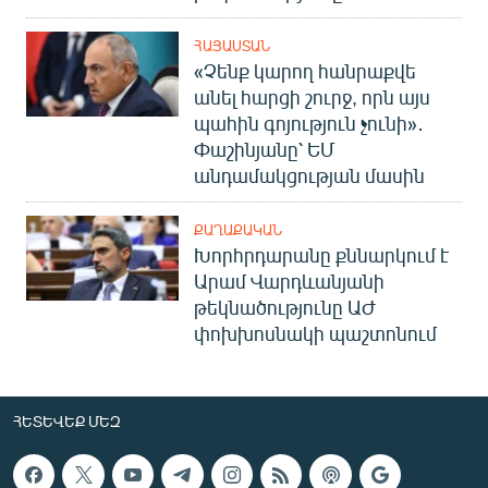
ՀԱՅԱՍՏԱՆ
«Չենք կարող հանրաքվե
անել հարցի շուրջ, որն այս
պահին գոյություն չունի»․
Փաշինյանը՝ ԵՄ
անդամակցության մասին
ՔԱՂԱՔԱԿԱՆ
Խորհրդարանը քննարկում է
Արամ Վարդևանյանի
թեկնածությունը ԱԺ
փոխխոսնակի պաշտոնում
ՀԵՏԵՎԵՔ ՄԵԶ