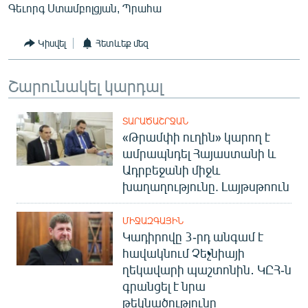
Գեւորգ Ստամբոլցյան, Պրահա
Կիսվել
Հետևեք մեզ
Շարունակել կարդալ
ՏԱՐԱԾԱՇՐՋԱՆ
«Թրամփի ուղին» կարող է
ամրապնդել Հայաստանի և
Ադրբեջանի միջև
խաղաղությունը. Լայթսթոուն
ՄԻՋԱԶԳԱՅԻՆ
Կադիրովը 3-րդ անգամ է
հավակնում Չեչնիայի
ղեկավարի պաշտոնին․ ԿԸՀ-ն
գրանցել է նրա
թեկնածությունը