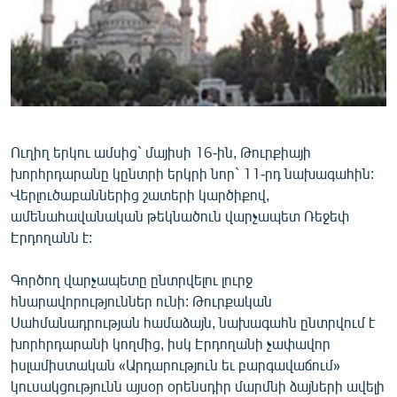
ՄԻՋԱԶԳԱՅԻՆ
ՄՇԱԿՈՒՅԹ
ՍՊՈՐՏ
ՄԵԿՆԱԲԱՆՈՒԹՅՈՒՆ
ՏՏ ԵՒ ԻՆՏԵՐՆԵՏ
Ուղիղ երկու ամսից` մայիսի 16-ին, Թուրքիայի
խորհրդարանը կընտրի երկրի նոր` 11-րդ նախագահին:
ԿՈՐՈՆԱՎԻՐՈՒՍ
Վերլուծաբաններից շատերի կարծիքով,
ԱՐԽԻՎ
ամենահավանական թեկնածուն վարչապետ Ռեջեփ
Էրդողանն է:
ՏԵՍԱՆՅՈՒԹԵՐ
ԲԱՆԱՎԵՃ
Գործող վարչապետը ընտրվելու լուրջ
հնարավորություններ ունի: Թուրքական
ՁԳՏԵԼՈՎ ԼԱՎԱԳՈՒՅՆԻՆ
Սահմանադրության համաձայն, նախագահն ընտրվում է
ՓՈԴՔԱՍԹ
խորհրդարանի կողմից, իսկ Էրդողանի չափավոր
իսլամիստական «Արդարություն եւ բարգավաճում»
Հայերեն
կուսակցությունն այսօր օրենսդիր մարմնի ձայների ավելի