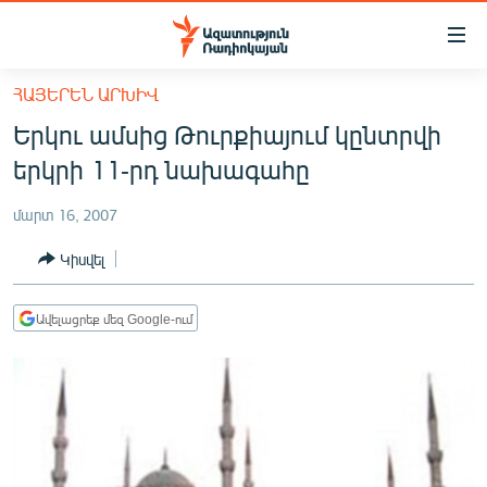
Մատչելիության
հղումներ
Անցնել
ՀԱՅԵՐԵՆ ԱՐԽԻՎ
հիմնական
ԱԶԱՏՈՒԹՅՈՒՆ TV
Երկու ամսից Թուրքիայում կընտրվի
բովանդակությանը
ՀԱՅԱՍՏԱՆ
Անցնել
երկրի 11-րդ նախագահը
հիմնական
ՔԱՂԱՔԱԿԱՆ
մենյուին
մարտ 16, 2007
ԸՆՏՐՈՒԹՅՈՒՆՆԵՐ 2026
Որոնում
Կիսվել
ԻՐԱՎՈՒՆՔ
ՀԱՍԱՐԱԿՈՒԹՅՈՒՆ
Ավելացրեք մեզ Google-ում
ՏՆՏԵՍՈՒԹՅՈՒՆ
ՂԱՐԱԲԱՂ
ՊԱՏԵՐԱԶՄԻ 6 ՇԱԲԱԹՆԵՐԸ
ՏԱՐԱԾԱՇՐՋԱՆ