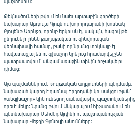
պաշտոնում:
Թեկնածուների թվում են նաեւ արտաքին գործերի
նախարար Աբդուլա Գյուլն ու խորհրդարանի խոսնակ
Բյուլենթ Առընջը, որոնք երկուսն էլ, սակայն, հազիվ թե
ընդունելի լինեն քաղաքական ու զինվորական
վերնախավի համար, քանի որ նրանց տիկնայք էլ
հավատացյալ են ու գլխաշոր կրելուց հրաժարվել չեն
պատրաստվում` անգամ առաջին տիկին հռչակվելու
դիմաց:
Այս պայմաններում, թուրքական աղբյուրների պնդմամբ,
նախագահ կարող է դառնալ Էրդողանի կուսակցության`
«անգլխաշոր» կին ունեցող սակավաթիվ պաշտոնյաներից
որեւէ մեկը: Նրանց թվում Անկարայում հիշատակում են
պետնախարար Մեհմեդ Այդինի ու պաշտպանության
նախարար Վեջդի Գյոնուլի անունները: