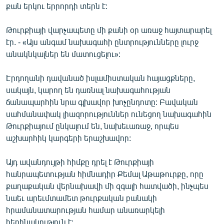
քան երկու երրորդի տերն է:
English
Русский
Թուրքիայի վարչապետը մի քանի օր առաջ հայտարարել
էր. - «Այս անգամ նախագահի ընտրությունները լուրջ
անակնկալներ են մատուցելու»:
ՀԵՏԵՎԵՔ ՄԵԶ
Էրդողանի դավանած իսլամիստական հայացքները,
սակայն, կարող են դառնալ նախագահության
ճանապարհին նրա գլխավոր խոչընդոտը: Բավական
սահմանափակ լիազորություններ ունեցող նախագահին
«Ազատության» բոլոր կայքերը
Թուրքիայում ընկալում են, նախեւառաջ, որպես
աշխարհիկ կարգերի երաշխավոր:
Այդ ավանդույթի հիմքը դրել է Թուրքիայի
հանրապետության հիմնադիր Քեմալ Աթաթուրքը, որը
քաղաքական վերնախավի մի զգալի հատվածի, ինչպես
նաեւ արեւմտամետ թուրքական բանակի
հրամանատարության համար անառարկելի
հեղինակություն է: