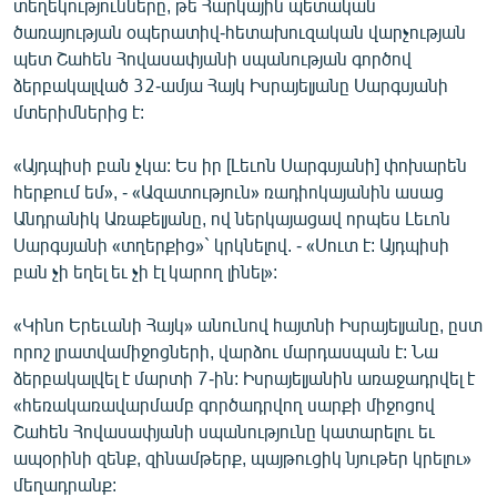
տեղեկությունները, թե Հարկային պետական
ՄԻՋԱԶԳԱՅԻՆ
ծառայության օպերատիվ-հետախուզական վարչության
պետ Շահեն Հովասափյանի սպանության գործով
ՄՇԱԿՈՒՅԹ
ձերբակալված 32-ամյա Հայկ Իսրայելյանը Սարգսյանի
ՍՊՈՐՏ
մտերիմներից է:
ՄԵԿՆԱԲԱՆՈՒԹՅՈՒՆ
«Այդպիսի բան չկա: Ես իր [Լեւոն Սարգսյանի] փոխարեն
ՏՏ ԵՒ ԻՆՏԵՐՆԵՏ
հերքում եմ», - «Ազատություն» ռադիոկայանին ասաց
Անդրանիկ Առաքելյանը, ով ներկայացավ որպես Լեւոն
ԿՈՐՈՆԱՎԻՐՈՒՍ
Սարգսյանի «տղերքից»` կրկնելով. - «Սուտ է: Այդպիսի
ԱՐԽԻՎ
բան չի եղել եւ չի էլ կարող լինել»:
ՏԵՍԱՆՅՈՒԹԵՐ
«Կինո Երեւանի Հայկ» անունով հայտնի Իսրայելյանը, ըստ
ԲԱՆԱՎԵՃ
որոշ լրատվամիջոցների, վարձու մարդասպան է: Նա
ձերբակալվել է մարտի 7-ին: Իսրայելյանին առաջադրվել է
ՁԳՏԵԼՈՎ ԼԱՎԱԳՈՒՅՆԻՆ
«հեռակառավարմամբ գործադրվող սարքի միջոցով
ՓՈԴՔԱՍԹ
Շահեն Հովասափյանի սպանությունը կատարելու եւ
ապօրինի զենք, զինամթերք, պայթուցիկ նյութեր կրելու»
Հայերեն
մեղադրանք: