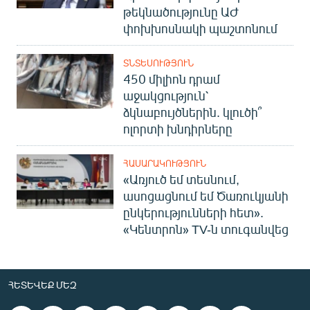
թեկնածությունը ԱԺ
փոխխոսնակի պաշտոնում
ՏՆՏԵՍՈՒԹՅՈՒՆ
450 միլիոն դրամ
աջակցություն՝
ձկնաբույծներին. կլուծի՞
ոլորտի խնդիրները
ՀԱՍԱՐԱԿՈՒԹՅՈՒՆ
«Առյուծ եմ տեսնում,
ասոցացնում եմ Ծառուկյանի
ընկերությունների հետ».
«Կենտրոն» TV-ն տուգանվեց
ՀԵՏԵՎԵՔ ՄԵԶ