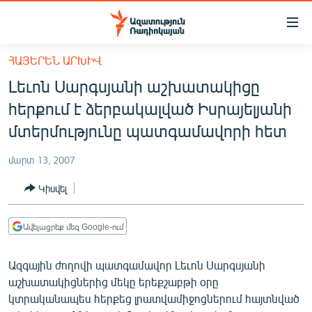
Մատչելիության
հղումներ
Անցնել
ՀԱՅԵՐԵՆ ԱՐԽԻՎ
հիմնական
ԱԶԱՏՈՒԹՅՈՒՆ TV
Լեւոն Սարգսյանի աշխատակիցը
բովանդակությանը
ՀԱՅԱՍՏԱՆ
Անցնել
հերքում է ձերբակալված Իսրայելյանի
հիմնական
ՔԱՂԱՔԱԿԱՆ
մտերմությունը պատգամավորի հետ
մենյուին
ԸՆՏՐՈՒԹՅՈՒՆՆԵՐ 2026
Որոնում
մարտ 13, 2007
ԻՐԱՎՈՒՆՔ
Կիսվել
ՀԱՍԱՐԱԿՈՒԹՅՈՒՆ
ՏՆՏԵՍՈՒԹՅՈՒՆ
Ավելացրեք մեզ Google-ում
ՂԱՐԱԲԱՂ
Ազգային ժողովի պատգամավոր Լեւոն Սարգսյանի
ՊԱՏԵՐԱԶՄԻ 6 ՇԱԲԱԹՆԵՐԸ
աշխատակիցներից մեկը երեքշաբթի օրը
կտրականապես հերքեց լրատվամիջոցներում հայտնված
ՏԱՐԱԾԱՇՐՋԱՆ