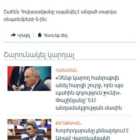
English
Շահեն Հովասափյանը սպանվել է անցած տարվա
Русский
սեպտեմբերի 6-ին:
ՀԵՏԵՎԵՔ ՄԵԶ
Կիսվել
Հետևեք մեզ
Շարունակել կարդալ
ՀԱՅԱՍՏԱՆ
«Ազատության» բոլոր կայքերը
«Չենք կարող հանրաքվե
անել հարցի շուրջ, որն այս
պահին գոյություն չունի»․
Փաշինյանը՝ ԵՄ
անդամակցության մասին
ՔԱՂԱՔԱԿԱՆ
Խորհրդարանը քննարկում է
Արամ Վարդևանյանի