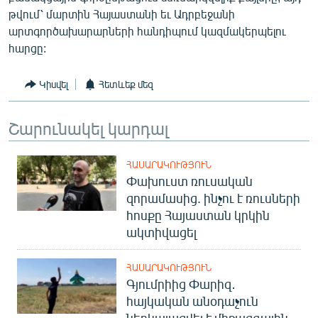
English
թվում՝ մարտին Հայաստանի եւ Ադրբեջանի
արտգործախարարների հանդիպում կազմակերպելու
Русский
հարցը:
ՀԵՏԵՎԵՔ ՄԵԶ
Կիսվել
Հետևեք մեզ
Շարունակել կարդալ
ՀԱՍԱՐԱԿՈՒԹՅՈՒՆ
«Ազատության» բոլոր կայքերը
Փախուստ ռուսական
զորամասից. ինչու է ռուսների
հոսքը Հայաստան կրկին
ակտիվացել
ՀԱՍԱՐԱԿՈՒԹՅՈՒՆ
Գյումրիից Փարիզ․
հայկական անօդաչուն
ներկայացվել է միջազգային