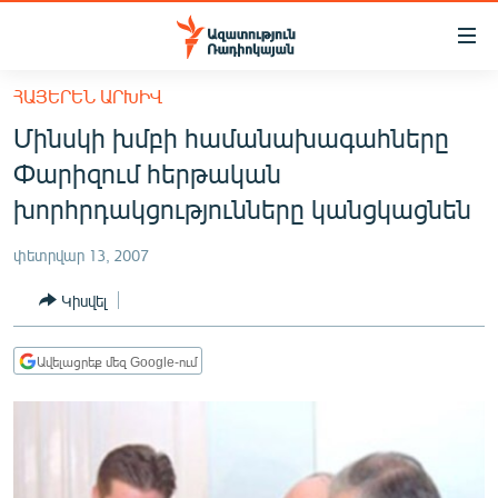
Մատչելիության
հղումներ
Անցնել
ՀԱՅԵՐԵՆ ԱՐԽԻՎ
հիմնական
ԱԶԱՏՈՒԹՅՈՒՆ TV
Մինսկի խմբի համանախագահները
բովանդակությանը
ՀԱՅԱՍՏԱՆ
Անցնել
Փարիզում հերթական
հիմնական
ՔԱՂԱՔԱԿԱՆ
խորհրդակցությունները կանցկացնեն
մենյուին
ԸՆՏՐՈՒԹՅՈՒՆՆԵՐ 2026
Որոնում
փետրվար 13, 2007
ԻՐԱՎՈՒՆՔ
Կիսվել
ՀԱՍԱՐԱԿՈՒԹՅՈՒՆ
ՏՆՏԵՍՈՒԹՅՈՒՆ
Ավելացրեք մեզ Google-ում
ՂԱՐԱԲԱՂ
ՊԱՏԵՐԱԶՄԻ 6 ՇԱԲԱԹՆԵՐԸ
ՏԱՐԱԾԱՇՐՋԱՆ