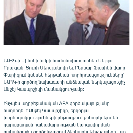
ՄԻՋԱԶԳԱՅԻՆ
ՄՇԱԿՈՒՅԹ
ՍՊՈՐՏ
ՄԵԿՆԱԲԱՆՈՒԹՅՈՒՆ
ՏՏ ԵՒ ԻՆՏԵՐՆԵՏ
ԿՈՐՈՆԱՎԻՐՈՒՍ
ԵԱՀԿ-ի Մինսկի խմբի համանախագահներ Մեթյու
Բրայզան, Յուրի Մերզլյակովը եւ Բերնար Ֆասիեն վաղը
ԱՐԽԻՎ
Փարիզում կսկսեն հերթական խորհրդակցությունները՝
ՏԵՍԱՆՅՈՒԹԵՐ
ԵԱՀԿ-ի գործող նախագահի անձնական ներկայացուցիչ
Անջեյ Կասպրշիկի մասնակցությամբ:
ԲԱՆԱՎԵՃ
ՁԳՏԵԼՈՎ ԼԱՎԱԳՈՒՅՆԻՆ
Ինչպես ադրբեջանական APA գործակալությանը
հաղորդել է Անջեյ Կասպրշիկը, երկօրյա
ՓՈԴՔԱՍԹ
խորհրդակցությունների ընթացքում քննարկվելու են
ղարաբաղյան հակամարտության կարգավորման
Հայերեն
բանակցային գործընթացում ձեռնարկվելիք քայլերը, այդ