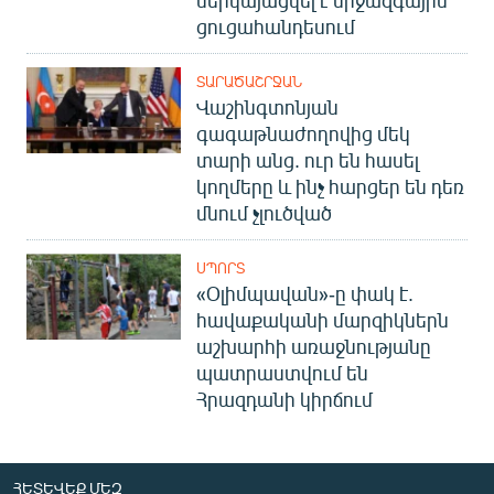
ցուցահանդեսում
ՏԱՐԱԾԱՇՐՋԱՆ
Վաշինգտոնյան
գագաթնաժողովից մեկ
տարի անց. ուր են հասել
կողմերը և ինչ հարցեր են դեռ
մնում չլուծված
ՍՊՈՐՏ
«Օլիմպավան»-ը փակ է.
հավաքականի մարզիկներն
աշխարհի առաջնությանը
պատրաստվում են
Հրազդանի կիրճում
ՀԵՏԵՎԵՔ ՄԵԶ