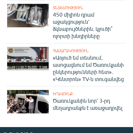
English
ՏՆՏԵՍՈՒԹՅՈՒՆ
450 միլիոն դրամ
Русский
աջակցություն՝
ձկնաբույծներին. կլուծի՞
ՀԵՏԵՎԵՔ ՄԵԶ
ոլորտի խնդիրները
ՀԱՍԱՐԱԿՈՒԹՅՈՒՆ
«Առյուծ եմ տեսնում,
ասոցացնում եմ Ծառուկյանի
ընկերությունների հետ».
«Ազատության» բոլոր կայքերը
«Կենտրոն» TV-ն տուգանվեց
ԻՐԱՎՈՒՆՔ
Ծառուկյանին նոր՝ 3-րդ
մեղադրանքն է առաջադրվել