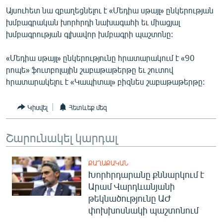
ՄԻՋԱԶԳԱՅԻՆ
Այսուհետ նա զբաղեցնելու է «Մեդիա սթայլ» ընկերության
խմբագրական խորհրդի նախագահի եւ միացյալ
ՄՇԱԿՈՒՅԹ
խմբագրության գլխավոր խմբագրի պաշտոնը:
ՍՊՈՐՏ
«Մեդիա սթայլ» ընկերությունը հրատարակում է «90
ՄԵԿՆԱԲԱՆՈՒԹՅՈՒՆ
րոպե» ֆուտբոլային շաբաթաթերթը եւ շուտով
ՏՏ ԵՒ ԻՆՏԵՐՆԵՏ
հրատարակելու է «Կապիտալ» բիզնես շաբաթաթերթը:
ԿՈՐՈՆԱՎԻՐՈՒՍ
Կիսվել
Հետևեք մեզ
ԱՐԽԻՎ
ՏԵՍԱՆՅՈՒԹԵՐ
Շարունակել կարդալ
ԲԱՆԱՎԵՃ
ՔԱՂԱՔԱԿԱՆ
ՁԳՏԵԼՈՎ ԼԱՎԱԳՈՒՅՆԻՆ
Խորհրդարանը քննարկում է
Արամ Վարդևանյանի
ՓՈԴՔԱՍԹ
թեկնածությունը ԱԺ
փոխխոսնակի պաշտոնում
Հայերեն