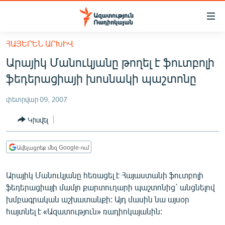
Մատչելիության
հղումներ
Անցնել
ՀԱՅԵՐԵՆ ԱՐԽԻՎ
հիմնական
ԱԶԱՏՈՒԹՅՈՒՆ TV
Արայիկ Մանուկյանը թողել է ֆուտբոլի
բովանդակությանը
ՀԱՅԱՍՏԱՆ
Անցնել
ֆեդերացիայի խոսնակի պաշտոնը
հիմնական
ՔԱՂԱՔԱԿԱՆ
մենյուին
փետրվար 09, 2007
ԸՆՏՐՈՒԹՅՈՒՆՆԵՐ 2026
Որոնում
Կիսվել
ԻՐԱՎՈՒՆՔ
ՀԱՍԱՐԱԿՈՒԹՅՈՒՆ
Ավելացրեք մեզ Google-ում
ՏՆՏԵՍՈՒԹՅՈՒՆ
Արայիկ Մանուկյանը հեռացել է Հայաստանի ֆուտբոլի
ՂԱՐԱԲԱՂ
ֆեդերացիայի մամլո քարտուղարի պաշտոնից` անցնելով
ՊԱՏԵՐԱԶՄԻ 6 ՇԱԲԱԹՆԵՐԸ
խմբագրական աշխատանքի: Այդ մասին նա այսօր
հայտնել է «Ազատություն» ռադիոկայանին:
ՏԱՐԱԾԱՇՐՋԱՆ