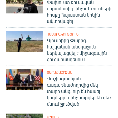
Փախուստ ռուսական
English
զորամասից. ինչու է ռուսների
Русский
հոսքը Հայաստան կրկին
ակտիվացել
ՀԵՏԵՎԵՔ ՄԵԶ
ՀԱՍԱՐԱԿՈՒԹՅՈՒՆ
Գյումրիից Փարիզ․
հայկական անօդաչուն
ներկայացվել է միջազգային
ցուցահանդեսում
«Ազատության» բոլոր կայքերը
ՏԱՐԱԾԱՇՐՋԱՆ
Վաշինգտոնյան
գագաթնաժողովից մեկ
տարի անց. ուր են հասել
կողմերը և ինչ հարցեր են դեռ
մնում չլուծված
ՍՊՈՐՏ