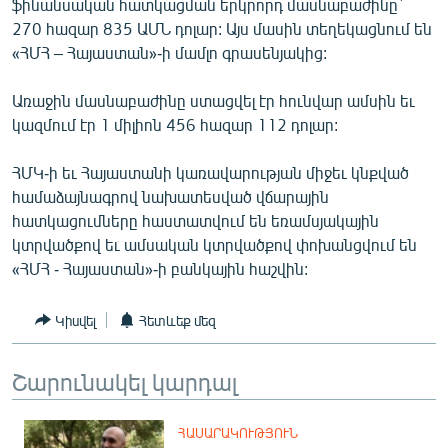
ֆինանսական հատկացման երկրորդ մասնաբաժինը`
ՄԻՋԱԶԳԱՅԻՆ
270 հազար 835 ԱՄՆ դոլար: Այս մասին տեղեկացնում են
«ՀՄՀ – Հայաստան»-ի մամլո գրասենյակից:
ՄՇԱԿՈՒՅԹ
ՍՊՈՐՏ
Առաջին մասնաբաժինը ստացվել էր հունվար ամսին եւ
կազմում էր 1 միլիոն 456 հազար 112 դոլար:
ՄԵԿՆԱԲԱՆՈՒԹՅՈՒՆ
ՏՏ ԵՒ ԻՆՏԵՐՆԵՏ
ՀՄԿ-ի եւ Հայաստանի կառավարության միջեւ կնքված
համաձայնագրով նախատեսված վճարային
ԿՈՐՈՆԱՎԻՐՈՒՍ
հատկացումները հաստատվում են եռամսյակային
ԱՐԽԻՎ
կտրվածքով եւ ամսական կտրվածքով փոխանցվում են
«ՀՄՀ - Հայաստան»-ի բանկային հաշվին:
ՏԵՍԱՆՅՈՒԹԵՐ
ԲԱՆԱՎԵՃ
Կիսվել
Հետևեք մեզ
ՁԳՏԵԼՈՎ ԼԱՎԱԳՈՒՅՆԻՆ
Շարունակել կարդալ
ՓՈԴՔԱՍԹ
Հայերեն
ՀԱՍԱՐԱԿՈՒԹՅՈՒՆ