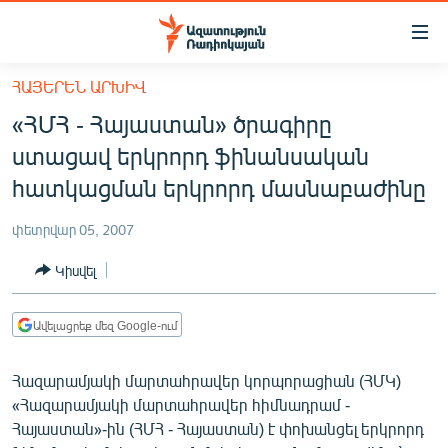
Մատչելիության
հղումներ
Անցնել
ՀԱՅԵՐԵՆ ԱՐԽԻՎ
հիմնական
ԱԶԱՏՈՒԹՅՈՒՆ TV
«ՀՄՀ - Հայաստան» ծրագիրը
բովանդակությանը
ՀԱՅԱՍՏԱՆ
Անցնել
ստացավ երկրորդ ֆինանսական
հիմնական
ՔԱՂԱՔԱԿԱՆ
հատկացման երկրորդ մասնաբաժինը
մենյուին
ԸՆՏՐՈՒԹՅՈՒՆՆԵՐ 2026
Որոնում
փետրվար 05, 2007
ԻՐԱՎՈՒՆՔ
Կիսվել
ՀԱՍԱՐԱԿՈՒԹՅՈՒՆ
ՏՆՏԵՍՈՒԹՅՈՒՆ
Ավելացրեք մեզ Google-ում
ՂԱՐԱԲԱՂ
Հազարամյակի մարտահրավեր կորպորացիան (ՀՄԿ)
ՊԱՏԵՐԱԶՄԻ 6 ՇԱԲԱԹՆԵՐԸ
«Հազարամյակի մարտահրավեր հիմնադրամ -
Հայաստան»-ին (ՀՄՀ - Հայաստան) է փոխանցել երկրորդ
ՏԱՐԱԾԱՇՐՋԱՆ