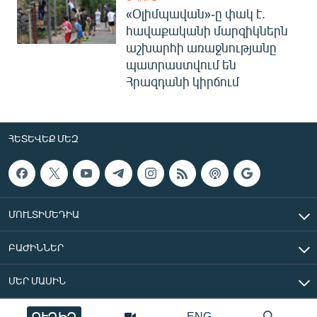
«Օլիմպավան»-ը փակ է.
հավաքականի մարզիկներն
աշխարհի առաջնությանը
պատրաստվում են
Հրազդանի կիրճում
ՀԵՏԵՎԵՔ ՄԵԶ
ՄՈՒԼՏԻՄԵԴԻԱ
ԲԱԺԻՆՆԵՐ
ՄԵՐ ՄԱՍԻՆ
ՈՒՂԻՂ
ENG
«Ազատ Եվրոպա/Ազատություն» ռադիոկայան © 2026