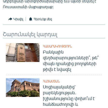
Ադրբեջանի արտգործնախարարը եւս այսօր մեկնել է
English
Ռուսաստանի մայրաքաղաք:
Русский
Կիսվել
Հետևեք մեզ
ՀԵՏԵՎԵՔ ՄԵԶ
Շարունակել կարդալ
ՀԱՍԱՐԱԿՈՒԹՅՈՒՆ
Բանկային
զեղծարարությունների՞, թե՞
«Ազատության» բոլոր կայքերը
միայն դրանցից բողոքների
թիվն է նվազել
ՀԱՅԱՍՏԱՆ
Սոցիալականից՝
բարեկեցության.
իշխանությունը փոխո՞ւմ է
հանձնաժողովի և