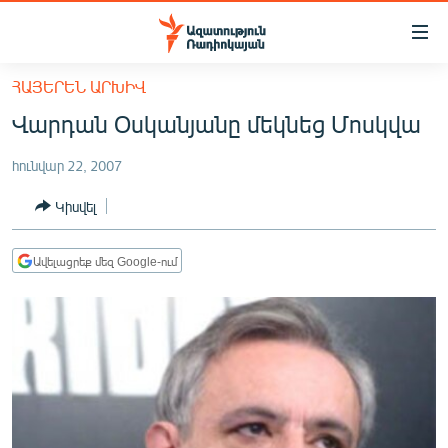
Մատչելիության
հղումներ
Անցնել
ՀԱՅԵՐԵՆ ԱՐԽԻՎ
հիմնական
ԱԶԱՏՈՒԹՅՈՒՆ TV
Վարդան Օսկանյանը մեկնեց Մոսկվա
բովանդակությանը
ՀԱՅԱՍՏԱՆ
Անցնել
հունվար 22, 2007
հիմնական
ՔԱՂԱՔԱԿԱՆ
մենյուին
Կիսվել
ԸՆՏՐՈՒԹՅՈՒՆՆԵՐ 2026
Որոնում
ԻՐԱՎՈՒՆՔ
Ավելացրեք մեզ Google-ում
ՀԱՍԱՐԱԿՈՒԹՅՈՒՆ
ՏՆՏԵՍՈՒԹՅՈՒՆ
ՂԱՐԱԲԱՂ
ՊԱՏԵՐԱԶՄԻ 6 ՇԱԲԱԹՆԵՐԸ
ՏԱՐԱԾԱՇՐՋԱՆ