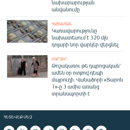
նախարարության
անվանումը
ՀԱՅԱՍՏԱՆ
Կառավարությունը
նախատեսում է 320 մլն
դոլարի նոր վարկեր վերցնել
ՄԱՐԶԵՐ
Թոշակառու թե դպրոցական՝
ամեն օր ոտքով դեպի
մայրուղի. Վանաձորի «Տարոն
1»-ը 3 ամիս առանց
տրանսպորտի է
ՀԵՏԵՎԵՔ ՄԵԶ