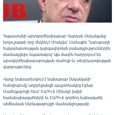
ՄԻՋԱԶԳԱՅԻՆ
ՄՇԱԿՈՒՅԹ
ՍՊՈՐՏ
ՄԵԿՆԱԲԱՆՈՒԹՅՈՒՆ
Հայաստանի արտգործնախարար Վարդան Օսկանյանը
ՏՏ ԵՒ ԻՆՏԵՐՆԵՏ
երկուշաբթի օրը մեկնել է Մոսկվա` Լեռնային Ղարաբաղի
հակամարտության կարգավորման բանակցություններին
ԿՈՐՈՆԱՎԻՐՈՒՍ
մասնակցելու նպատակով: Այս մասին հաղորդում են
ԱՐԽԻՎ
արտգործնախարարության մամուլի եւ տեղեկատվության
վարչությունից:
ՏԵՍԱՆՅՈՒԹԵՐ
ԲԱՆԱՎԵՃ
Վաղը նախատեսվում է նախարար Օսկանյանի
հանդիպումը ադրբեջանցի պաշտոնակից Էլմար
ՁԳՏԵԼՈՎ ԼԱՎԱԳՈՒՅՆԻՆ
Մամեդյարովի հետ՝ ԵԱՀԿ-ի Մինսկի խմբի
ՓՈԴՔԱՍԹ
համանախագահների եւ ԵԱՀԿ-ի գործող նախագահի
անձնական ներկայացուցչի մասնակցությամբ:
Հայերեն