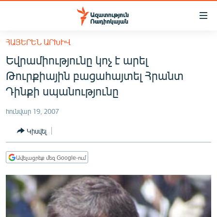
Մատչելիության
հղումներ
Անցնել
ՀԱՅԵՐԵՆ ԱՐԽԻՎ
հիմնական
ԱԶԱՏՈՒԹՅՈՒՆ TV
Եվրամիությունը կոչ է արել
բովանդակությանը
ՀԱՅԱՍՏԱՆ
Անցնել
Թուրքիային բացահայտել Հրանտ
հիմնական
ՔԱՂԱՔԱԿԱՆ
Դինքի սպանությունը
մենյուին
ԸՆՏՐՈՒԹՅՈՒՆՆԵՐ 2026
Որոնում
հունվար 19, 2007
ԻՐԱՎՈՒՆՔ
Կիսվել
ՀԱՍԱՐԱԿՈՒԹՅՈՒՆ
ՏՆՏԵՍՈՒԹՅՈՒՆ
Ավելացրեք մեզ Google-ում
ՂԱՐԱԲԱՂ
ՊԱՏԵՐԱԶՄԻ 6 ՇԱԲԱԹՆԵՐԸ
ՏԱՐԱԾԱՇՐՋԱՆ