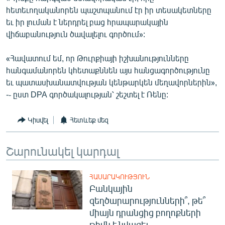
English
հետեւողականորեն պաշտպանում էր իր տեսակետները
եւ իր լուման է ներդրել բաց հրապարակային
Русский
վիճաբանություն ծավալելու գործում»:
ՀԵՏԵՎԵՔ ՄԵԶ
«Հավատում եմ, որ Թուրքիայի իշխանությունները
հանգամանորեն կհետաքննեն այս հանցագործությունը
եւ պատասխանատվության կենթարկեն մեղավորներին»,
-֊ ըստ DPA գործակալության՝ շեշտել է Ռենը:
Կիսվել
Հետևեք մեզ
«Ազատության» բոլոր կայքերը
Շարունակել կարդալ
ՀԱՍԱՐԱԿՈՒԹՅՈՒՆ
Բանկային
զեղծարարությունների՞, թե՞
միայն դրանցից բողոքների
թիվն է նվազել