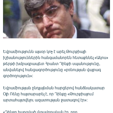
ՄԻՋԱԶԳԱՅԻՆ
ՄՇԱԿՈՒՅԹ
ՍՊՈՐՏ
ՄԵԿՆԱԲԱՆՈՒԹՅՈՒՆ
ՏՏ ԵՒ ԻՆՏԵՐՆԵՏ
ԿՈՐՈՆԱՎԻՐՈՒՍ
Եվրամիությունն այսօր կոչ է արել Թուրքիայի
իշխանություններին հանգամանորեն հետաքննել «Ակոս»
ԱՐԽԻՎ
թերթի խմբագրապետ Հրանտ Դինքի սպանությունը,
ՏԵՍԱՆՅՈՒԹԵՐ
անվանելով հանցագործությունը «բռնության վայրագ
գործողություն»:
ԲԱՆԱՎԵՃ
ՁԳՏԵԼՈՎ ԼԱՎԱԳՈՒՅՆԻՆ
Եվրամիության ընդլայնման հարցերով հանձնակատար
Օլի Ռենը հայտարարել է, որ Դինքը «Թուրքիայում
ՓՈԴՔԱՍԹ
արտահայտվելու ազատության ջատագով էր»:
Հայերեն
«Դինքը հարգված մտավորական էր, որը