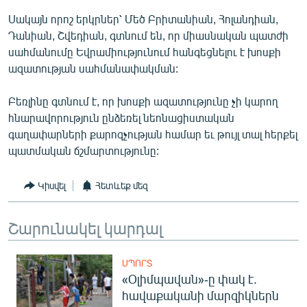
English
Սակայն որոշ երկրներ՝ Մեծ Բրիտանիան, Հոլանդիան,
Դանիան, Շվեդիան, գտնում են, որ միասնական պատժի
Русский
սահմանումը Եվրամիությունում հանգեցնելու է խոսքի
ազատության սահմանափակման:
ՀԵՏԵՎԵՔ ՄԵԶ
Բեռլինը գտնում է, որ խոսքի ազատությունը չի կարող
հնարավորություն ընձեռել նեոնացիստական
գաղափարների քարոզչության համար եւ թույլ տալ հերքել
պատմական ճշմարտությունը:
«Ազատության» բոլոր կայքերը
Կիսվել
Հետևեք մեզ
Շարունակել կարդալ
ՍՊՈՐՏ
«Օլիմպավան»-ը փակ է.
հավաքականի մարզիկներն