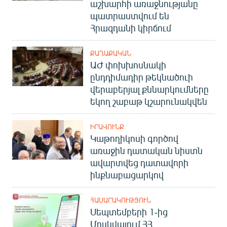
աշխարհի առաջնությանը
պատրաստվում են
Հրազդանի կիրճում
ՔԱՂԱՔԱԿԱՆ
ԱԺ փոխխոսնակի
ընդդիմադիր թեկնածուի
վերաբերյալ քննարկումները
եկող շաբաթ կշարունակվեն
ԻՐԱՎՈՒՆՔ
Կաթողիկոսի գործով
առաջին դատական նիստն
ավարտվեց դատավորի
ինքնաբացարկով
ՀԱՍԱՐԱԿՈՒԹՅՈՒՆ
Սեպտեմբերի 1-ից
Մոսկվայում ՀՀ