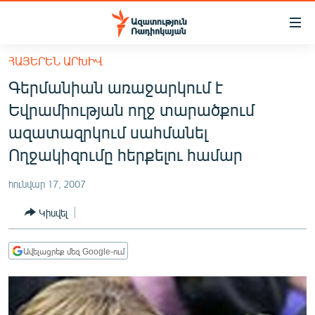
Մատչելիության
հղումներ
Անցնել
ՀԱՅԵՐԵՆ ԱՐԽԻՎ
հիմնական
ԱԶԱՏՈՒԹՅՈՒՆ TV
Գերմանիան առաջարկում է
բովանդակությանը
ՀԱՅԱՍՏԱՆ
Անցնել
Եվրամիության ողջ տարածքում
հիմնական
ՔԱՂԱՔԱԿԱՆ
ազատազրկում սահմանել
մենյուին
ԸՆՏՐՈՒԹՅՈՒՆՆԵՐ 2026
Ողջակիզումը հերքելու համար
Որոնում
ԻՐԱՎՈՒՆՔ
հունվար 17, 2007
ՀԱՍԱՐԱԿՈՒԹՅՈՒՆ
Կիսվել
ՏՆՏԵՍՈՒԹՅՈՒՆ
ՂԱՐԱԲԱՂ
Ավելացրեք մեզ Google-ում
ՊԱՏԵՐԱԶՄԻ 6 ՇԱԲԱԹՆԵՐԸ
ՏԱՐԱԾԱՇՐՋԱՆ