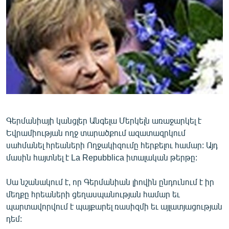
ՄԻՋԱԶԳԱՅԻՆ
ՄՇԱԿՈՒՅԹ
ՍՊՈՐՏ
ՄԵԿՆԱԲԱՆՈՒԹՅՈՒՆ
ՏՏ ԵՒ ԻՆՏԵՐՆԵՏ
ԿՈՐՈՆԱՎԻՐՈՒՍ
ԱՐԽԻՎ
Գերմանիայի կանցլեր Անգելա Մերկելն առաջարկել է
Եվրամիության ողջ տարածքում ազատազրկում
ՏԵՍԱՆՅՈՒԹԵՐ
սահմանել հրեաների Ողջակիզումը հերքելու համար: Այդ
ԲԱՆԱՎԵՃ
մասին հայտնել է La Repubblica իտալական թերթը:
ՁԳՏԵԼՈՎ ԼԱՎԱԳՈՒՅՆԻՆ
Սա նշանակում է, որ Գերմանիան լիովին ընդունում է իր
ՓՈԴՔԱՍԹ
մեղքը հրեաների ցեղասպանության համար եւ
պարտավորվում է պայքարել ռասիզմի եւ այլատյացության
դեմ:
Հայերեն