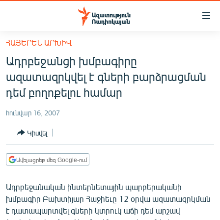
Մատչելիության
հղումներ
Անցնել
ՀԱՅԵՐԵՆ ԱՐԽԻՎ
հիմնական
ԱԶԱՏՈՒԹՅՈՒՆ TV
Ադրբեջանցի խմբագիրը
բովանդակությանը
ՀԱՅԱՍՏԱՆ
Անցնել
ազատազրկվել է գների բարձրացման
հիմնական
ՔԱՂԱՔԱԿԱՆ
դեմ բողոքելու համար
մենյուին
ԸՆՏՐՈՒԹՅՈՒՆՆԵՐ 2026
Որոնում
հունվար 16, 2007
ԻՐԱՎՈՒՆՔ
Կիսվել
ՀԱՍԱՐԱԿՈՒԹՅՈՒՆ
ՏՆՏԵՍՈՒԹՅՈՒՆ
Ավելացրեք մեզ Google-ում
ՂԱՐԱԲԱՂ
Ադրբեջանական ինտերնետային պարբերականի
ՊԱՏԵՐԱԶՄԻ 6 ՇԱԲԱԹՆԵՐԸ
խմբագիր Բախտիյար Հաջիեւը 12 օրվա ազատազրկման
է դատապարտվել գների կտրուկ աճի դեմ արշավ
ՏԱՐԱԾԱՇՐՋԱՆ