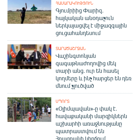
ՀԱՍԱՐԱԿՈՒԹՅՈՒՆ
English
Գյումրիից Փարիզ․
Русский
հայկական անօդաչուն
ներկայացվել է միջազգային
ցուցահանդեսում
ՀԵՏԵՎԵՔ ՄԵԶ
ՏԱՐԱԾԱՇՐՋԱՆ
Վաշինգտոնյան
գագաթնաժողովից մեկ
տարի անց. ուր են հասել
«Ազատության» բոլոր կայքերը
կողմերը և ինչ հարցեր են դեռ
մնում չլուծված
ՍՊՈՐՏ
«Օլիմպավան»-ը փակ է.
հավաքականի մարզիկներն
աշխարհի առաջնությանը
պատրաստվում են
Հրազդանի կիրճում