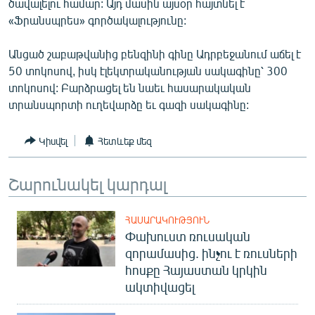
ծավալելու համար: Այդ մասին այսօր հայտնել է
ՄԻՋԱԶԳԱՅԻՆ
«Ֆրանսպրես» գործակալությունը:
ՄՇԱԿՈՒՅԹ
Անցած շաբաթվանից բենզինի գինը Ադրբեջանում աճել է
ՍՊՈՐՏ
50 տոկոսով, իսկ էլեկտրականության սակագինը՝ 300
տոկոսով: Բարձրացել են նաեւ հասարակական
ՄԵԿՆԱԲԱՆՈՒԹՅՈՒՆ
տրանսպորտի ուղեվարձը եւ գազի սակագինը:
ՏՏ ԵՒ ԻՆՏԵՐՆԵՏ
ԿՈՐՈՆԱՎԻՐՈՒՍ
Կիսվել
Հետևեք մեզ
ԱՐԽԻՎ
Շարունակել կարդալ
ՏԵՍԱՆՅՈՒԹԵՐ
ԲԱՆԱՎԵՃ
ՀԱՍԱՐԱԿՈՒԹՅՈՒՆ
Փախուստ ռուսական
ՁԳՏԵԼՈՎ ԼԱՎԱԳՈՒՅՆԻՆ
զորամասից. ինչու է ռուսների
ՓՈԴՔԱՍԹ
հոսքը Հայաստան կրկին
ակտիվացել
Հայերեն