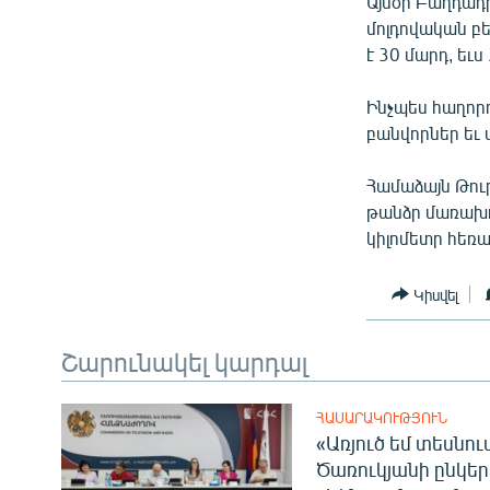
Այսօր Բաղդադ
ՄԻՋԱԶԳԱՅԻՆ
մոլդովական բ
ՄՇԱԿՈՒՅԹ
է 30 մարդ, եւս
ՍՊՈՐՏ
Ինչպես հաղորդ
ՄԵԿՆԱԲԱՆՈՒԹՅՈՒՆ
բանվորներ եւ 
ՏՏ ԵՒ ԻՆՏԵՐՆԵՏ
Համաձայն Թու
ԿՈՐՈՆԱՎԻՐՈՒՍ
թանձր մառախու
կիլոմետր հեռա
ԱՐԽԻՎ
ՏԵՍԱՆՅՈՒԹԵՐ
Կիսվել
ԲԱՆԱՎԵՃ
Շարունակել կարդալ
ՁԳՏԵԼՈՎ ԼԱՎԱԳՈՒՅՆԻՆ
ՓՈԴՔԱՍԹ
ՀԱՍԱՐԱԿՈՒԹՅՈՒՆ
«Առյուծ եմ տեսնու
Ծառուկյանի ընկեր