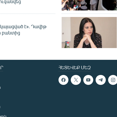
ուգանվեց
 կայացված է». Դավիթ
ի բանտից
Ր
ՀԵՏԵՎԵՔ ՄԵԶ
ն
ն
յուն