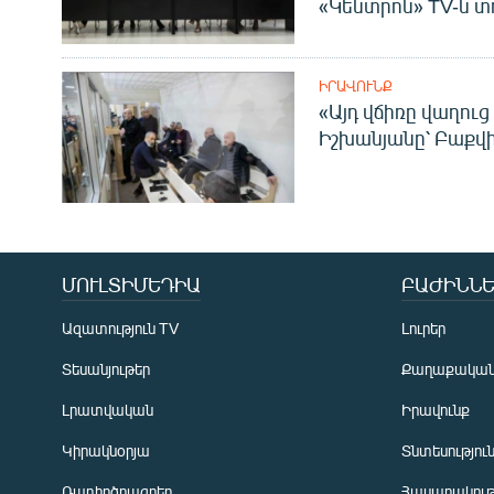
«Կենտրոն» TV-ն տ
ԻՐԱՎՈՒՆՔ
«Այդ վճիռը վաղուց
Իշխանյանը՝ Բաքվ
ՄՈՒԼՏԻՄԵԴԻԱ
ԲԱԺԻՆՆԵ
Ազատություն TV
Լուրեր
Տեսանյութեր
Քաղաքակա
Լրատվական
Իրավունք
Կիրակնօրյա
Տնտեսությու
Ռադիոծրագրեր
Հասարակութ