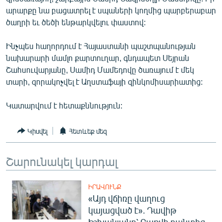
ՄԻՋԱԶԳԱՅԻՆ
արարքը նա բացատրել է սպաների կողմից պարբերաբար
ծաղրի եւ ծեծի ենթարկվելու փաստով:
ՄՇԱԿՈՒՅԹ
ՍՊՈՐՏ
Ինչպես հաղորդում է Հայաստանի պաշտպանության
նախարարի մամլո քարտուղար, գնդապետ Սեյրան
ՄԵԿՆԱԲԱՆՈՒԹՅՈՒՆ
Շահսուվարյանը, Սամիդ Մամեդովը ծառայում է մեկ
ՏՏ ԵՒ ԻՆՏԵՐՆԵՏ
տարի, զորակոչվել է Աղստաֆայի զինկոմիսարիատից:
ԿՈՐՈՆԱՎԻՐՈՒՍ
Կատարվում է հետաքննություն:
ԱՐԽԻՎ
Կիսվել
Հետևեք մեզ
ՏԵՍԱՆՅՈՒԹԵՐ
ԲԱՆԱՎԵՃ
Շարունակել կարդալ
ՁԳՏԵԼՈՎ ԼԱՎԱԳՈՒՅՆԻՆ
ՓՈԴՔԱՍԹ
ԻՐԱՎՈՒՆՔ
«Այդ վճիռը վաղուց
կայացված է». Դավիթ
Հայերեն