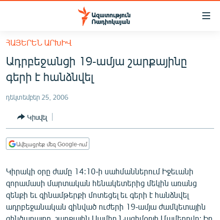
Մատչելիության
հղումներ
Անցնել
ՀԱՅԵՐԵՆ ԱՐԽԻՎ
հիմնական
ԱԶԱՏՈՒԹՅՈՒՆ TV
Ադրբեջանցի 19-ամյա շարքայինը
բովանդակությանը
ՀԱՅԱՍՏԱՆ
Անցնել
գերի է հանձնվել
հիմնական
ՔԱՂԱՔԱԿԱՆ
մենյուին
դեկտեմբեր 25, 2006
ԸՆՏՐՈՒԹՅՈՒՆՆԵՐ 2026
Որոնում
Կիսվել
ԻՐԱՎՈՒՆՔ
ՀԱՍԱՐԱԿՈՒԹՅՈՒՆ
Ավելացրեք մեզ Google-ում
ՏՆՏԵՍՈՒԹՅՈՒՆ
Կիրակի օրը ժամը 14:10-ի սահմաններում Իջեւանի
ՂԱՐԱԲԱՂ
զորամասի մարտական հենակետերից մեկին առանց
ՊԱՏԵՐԱԶՄԻ 6 ՇԱԲԱԹՆԵՐԸ
զենքի եւ զինամթերքի մոտեցել եւ գերի է հանձնվել
ադրբեջանական զինված ուժերի 19-ամյա ժամկետային
ՏԱՐԱԾԱՇՐՋԱՆ
զինծառայող, շարքային Սամիդ Նազիմօղլի Մամեդովը: Իր