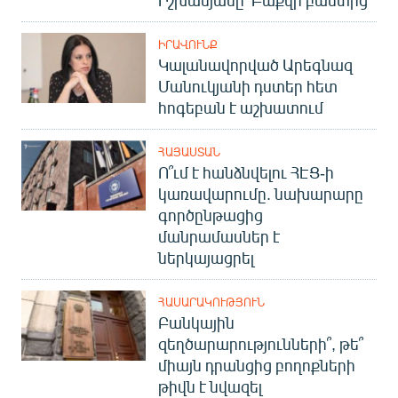
Իշխանյանը՝ Բաքվի բանտից
English
ԻՐԱՎՈՒՆՔ
Русский
Կալանավորված Արեգնազ
Մանուկյանի դստեր հետ
ՀԵՏԵՎԵՔ ՄԵԶ
հոգեբան է աշխատում
ՀԱՅԱՍՏԱՆ
Ո՞ւմ է հանձնվելու ՀԷՑ-ի
կառավարումը. նախարարը
գործընթացից
«Ազատության» բոլոր կայքերը
մանրամասներ է
ներկայացրել
ՀԱՍԱՐԱԿՈՒԹՅՈՒՆ
Բանկային
զեղծարարությունների՞, թե՞
միայն դրանցից բողոքների
թիվն է նվազել