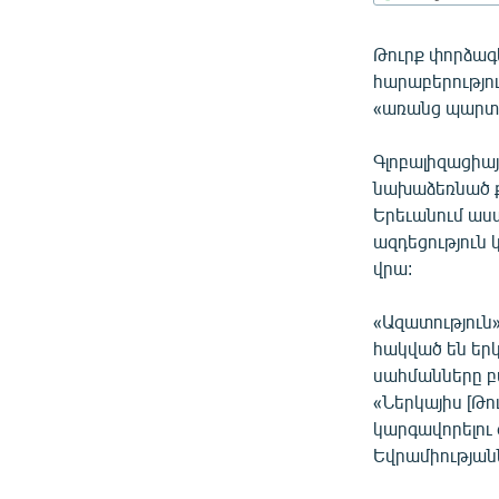
ՄԻՋԱԶԳԱՅԻՆ
ՄՇԱԿՈՒՅԹ
Թուրք փորձագ
հարաբերությո
ՍՊՈՐՏ
«առանց պարտա
ՄԵԿՆԱԲԱՆՈՒԹՅՈՒՆ
Գլոբալիզացիա
ՏՏ ԵՒ ԻՆՏԵՐՆԵՏ
նախաձեռնած ք
ԿՈՐՈՆԱՎԻՐՈՒՍ
Երեւանում աս
ազդեցություն 
ԱՐԽԻՎ
վրա:
ՏԵՍԱՆՅՈՒԹԵՐ
«Ազատություն»
ԲԱՆԱՎԵՃ
հակված են երկ
ՁԳՏԵԼՈՎ ԼԱՎԱԳՈՒՅՆԻՆ
սահմանները բա
«Ներկայիս [Թո
ՓՈԴՔԱՍԹ
կարգավորելու 
Եվրամիությանն