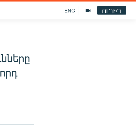
ՈՒՂԻՂ
ENG
նները
որդ