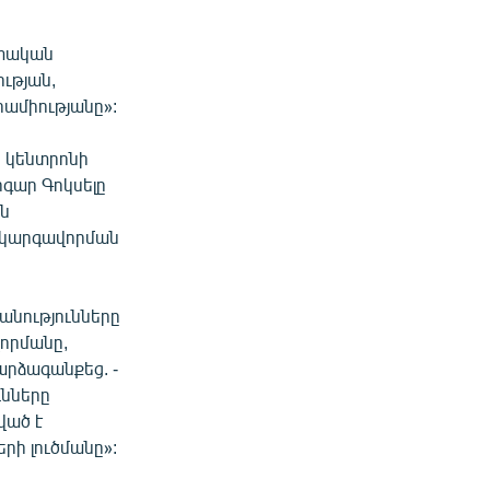
իտական
ւթյան,
րամիությանը»:
ն կենտրոնի
գար Գոկսելը
ան
ի կարգավորման
անությունները
վորմանը,
արձագանքեց. -
ւնները
ված է
րի լուծմանը»: