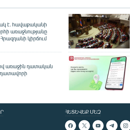
ակ է. հավաքականի
րհի առաջնությանը
Հրազդանի կիրճում
ծով առաջին դատական
 դատավորի
Ր
ՀԵՏԵՎԵՔ ՄԵԶ