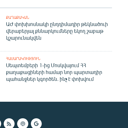
ՔԱՂԱՔԱԿԱՆ
ԱԺ փոխխոսնակի ընդդիմադիր թեկնածուի
վերաբերյալ քննարկումները եկող շաբաթ
կշարունակվեն
ՀԱՍԱՐԱԿՈՒԹՅՈՒՆ
Սեպտեմբերի 1-ից Մոսկվայում ՀՀ
քաղաքացիների համար նոր պարտադիր
պահանջներ կգործեն. ինչ է փոխվում