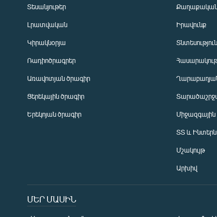
Տեսանյութեր
Քաղաքակա
Լրատվական
Իրավունք
Կիրակնօրյա
Տնտեսությու
Ռադիոծրագրեր
Հասարակութ
Առավոտյան ծրագիր
Ղարաբաղյան
Ցերեկային ծրագիր
Տարածաշրջ
Հայերեն
Երեկոյան ծրագիր
Միջազգային
English
ՏՏ և Ինտեր
Русский
Մշակույթ
ՀԵՏԵՎԵՔ ՄԵԶ
Արխիվ
ՄԵՐ ՄԱՍԻՆ