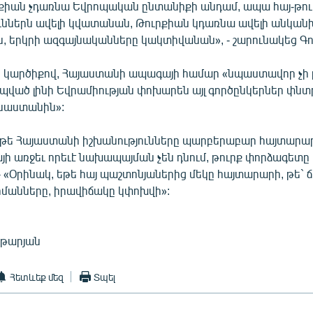
րքիան չդառնա Եվրոպական ընտանիքի անդամ, ապա հայ-թո
ւններն ավելի կվատանան, Թուրքիան կդառնա ավելի անկան
ն, երկրի ազգայնականները կակտիվանան», - շարունակեց Գո
ի կարծիքով, Հայաստանի ապագայի համար «նպաստավոր չի լ
ված լինի Եվրամիության փոխարեն այլ գործընկերներ փնտր
ւսաստանին»:
թե Հայաստանի իշխանությունները պարբերաբար հայտարարո
յի առջեւ որեւէ նախապայման չեն դնում, թուրք փորձագետը 
 «Օրինակ, եթե հայ պաշտոնյաներից մեկը հայտարարի, թե` 
հմանները, իրավիճակը կփոխվի»:
նթարյան
Հետևեք մեզ
Տպել