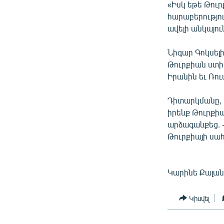
«Իսկ եթե Թու
հարաբերությո
ավելի անկայու
Նիգար Գոկսել
Թուրքիան ստիպ
Իրանին եւ Ռո
Դիտարկմանը, 
իրենք Թուրքիա
արձագանքեց. -
Թուրքիայի սա
Կարինե Քալա
Կիսվել