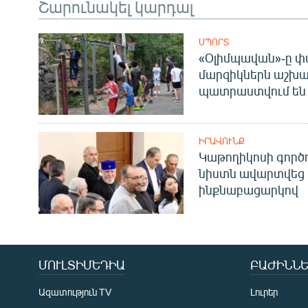
Շարունակել կարդալ
ՍՊՈՐՏ
«Օլիմպավան»-ը փ
մարզիկներն աշխա
պատրաստվում են 
ԻՐԱՎՈՒՆՔ
Կաթողիկոսի գոր
նիստն ավարտվեց
ինքնաբացարկով
ՄՈՒԼՏԻՄԵԴԻԱ
ԲԱԺԻՆՆԵ
Ազատություն TV
Լուրեր