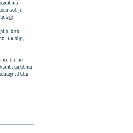
ւրքական
խատեսելի,
կսելը:
ինի, եթե
ել` ասենք,
ւմ են, որ
հետեւյալ կերպ
ճանաչում ենք