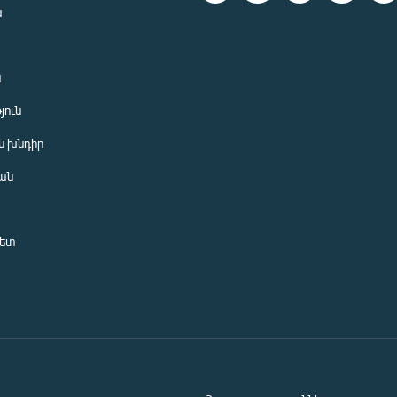
ն
ն
յուն
 խնդիր
ան
նետ