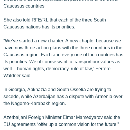
English
Caucasus countries.
Русский
She also told RFE/RL that each of the three South
Caucasus nations has its priorities.
ՀԵՏԵՎԵՔ ՄԵԶ
“We’ve started a new chapter. A new chapter because we
have now three action plans with the three countries in the
Caucasus region. Each and every one of the countries has
its priorities. We of course want to transport our values as
well -- human rights, democracy, rule of law,” Ferrero-
«Ազատության» բոլոր կայքերը
Waldner said.
In Georgia, Abkhazia and South Ossetia are trying to
secede, while Azerbaijan has a dispute with Armenia over
the Nagorno-Karabakh region.
Azerbaijani Foreign Minister Elmar Mamedyarov said the
EU agreements “offer up a common vision for the future.”