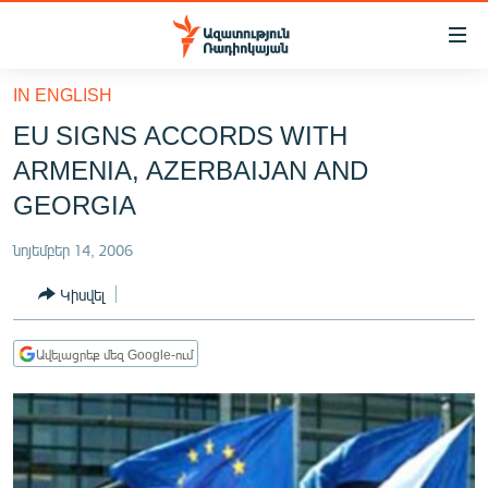
Մատչելիության
հղումներ
Անցնել
IN ENGLISH
հիմնական
ԱԶԱՏՈՒԹՅՈՒՆ TV
EU SIGNS ACCORDS WITH
բովանդակությանը
ՀԱՅԱՍՏԱՆ
Անցնել
ARMENIA, AZERBAIJAN AND
հիմնական
ՔԱՂԱՔԱԿԱՆ
GEORGIA
մենյուին
ԸՆՏՐՈՒԹՅՈՒՆՆԵՐ 2026
Որոնում
նոյեմբեր 14, 2006
ԻՐԱՎՈՒՆՔ
Կիսվել
ՀԱՍԱՐԱԿՈՒԹՅՈՒՆ
ՏՆՏԵՍՈՒԹՅՈՒՆ
Ավելացրեք մեզ Google-ում
ՂԱՐԱԲԱՂ
ՊԱՏԵՐԱԶՄԻ 6 ՇԱԲԱԹՆԵՐԸ
ՏԱՐԱԾԱՇՐՋԱՆ