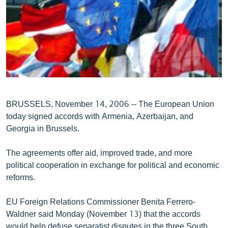
ՄԻՋԱԶԳԱՅԻՆ
ՄՇԱԿՈՒՅԹ
ՍՊՈՐՏ
ՄԵԿՆԱԲԱՆՈՒԹՅՈՒՆ
ՏՏ ԵՒ ԻՆՏԵՐՆԵՏ
ԿՈՐՈՆԱՎԻՐՈՒՍ
BRUSSELS, November 14, 2006 -- The European Union
today signed accords with Armenia, Azerbaijan, and
ԱՐԽԻՎ
Georgia in Brussels.
ՏԵՍԱՆՅՈՒԹԵՐ
The agreements offer aid, improved trade, and more
ԲԱՆԱՎԵՃ
political cooperation in exchange for political and economic
ՁԳՏԵԼՈՎ ԼԱՎԱԳՈՒՅՆԻՆ
reforms.
ՓՈԴՔԱՍԹ
EU Foreign Relations Commissioner Benita Ferrero-
Waldner said Monday (November 13) that the accords
Հայերեն
would help defuse separatist disputes in the three South