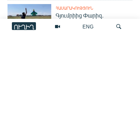
ՀԱՍԱՐԱԿՈՒԹՅՈՒՆ
Գյումրիից Փարիզ․
հայկական անօդաչուն
ՈՒՂԻՂ
ENG
ներկայացվել է միջազգային
ցուցահանդեսում
ՏԱՐԱԾԱՇՐՋԱՆ
Որոնում
Վաշինգտոնյան
գագաթնաժողովից մեկ
տարի անց. ուր են հասել
կողմերը և ինչ հարցեր են դեռ
մնում չլուծված
ՍՊՈՐՏ
«Օլիմպավան»-ը փակ է.
հավաքականի մարզիկներն
աշխարհի առաջնությանը
պատրաստվում են