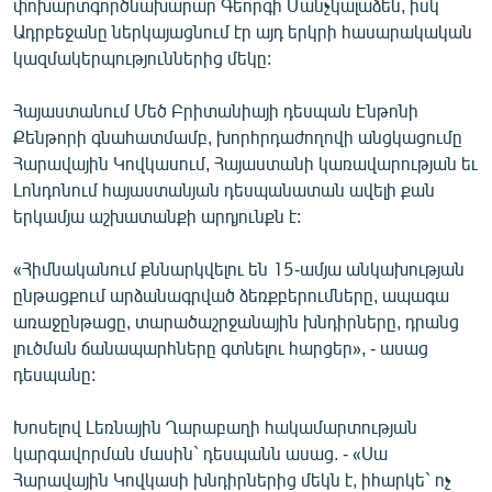
փոխարտգործնախարար Գեորգի Մանչկալաձեն, իսկ
English
Ադրբեջանը ներկայացնում էր այդ երկրի հասարակական
կազմակերպություններից մեկը:
Русский
Հայաստանում Մեծ Բրիտանիայի դեսպան Էնթոնի
ՀԵՏԵՎԵՔ ՄԵԶ
Քենթորի գնահատմամբ, խորհրդաժողովի անցկացումը
Հարավային Կովկասում, Հայաստանի կառավարության եւ
Լոնդոնում հայաստանյան դեսպանատան ավելի քան
երկամյա աշխատանքի արդյունքն է:
«Ազատության» բոլոր կայքերը
«Հիմնականում քննարկվելու են 15-ամյա անկախության
ընթացքում արձանագրված ձեռքբերումները, ապագա
առաջընթացը, տարածաշրջանային խնդիրները, դրանց
լուծման ճանապարհները գտնելու հարցեր», - ասաց
դեսպանը:
Խոսելով Լեռնային Ղարաբաղի հակամարտության
կարգավորման մասին` դեսպանն ասաց. - «Սա
Հարավային Կովկասի խնդիրներից մեկն է, իհարկե` ոչ