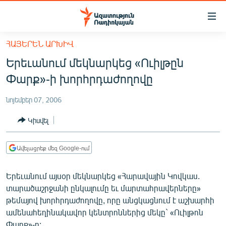
Մատչելիության
հղումներ
Անցնել
ՀԱՅԵՐԵՆ ԱՐԽԻՎ
հիմնական
ԱԶԱՏՈՒԹՅՈՒՆ TV
Երեւանում մեկնարկեց «Ուիլթըն
բովանդակությանը
ՀԱՅԱՍՏԱՆ
Անցնել
Փարք»-ի խորհրդաժողովը
հիմնական
ՔԱՂԱՔԱԿԱՆ
մենյուին
նոյեմբեր 07, 2006
ԸՆՏՐՈՒԹՅՈՒՆՆԵՐ 2026
Որոնում
Կիսվել
ԻՐԱՎՈՒՆՔ
ՀԱՍԱՐԱԿՈՒԹՅՈՒՆ
Ավելացրեք մեզ Google-ում
ՏՆՏԵՍՈՒԹՅՈՒՆ
Երեւանում այսօր մեկնարկեց «Հարավային Կովկաս.
ՂԱՐԱԲԱՂ
տարածաշրջանի ընկալումը եւ մարտահրավերները»
ՊԱՏԵՐԱԶՄԻ 6 ՇԱԲԱԹՆԵՐԸ
թեմայով խորհրդաժողովը, որը անցկացնում է աշխարհի
ամենահեղինակավոր կենտրոններից մեկը` «Ուիլթոն
ՏԱՐԱԾԱՇՐՋԱՆ
Փարք»-ը: