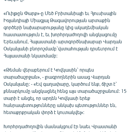
ՄԻՋԱԶԳԱՅԻՆ
«Ուիլթըն Փարք»-ը Մեծ Բրիտանիայի եւ Հյուսիսային
ՄՇԱԿՈՒՅԹ
Իռլանդիայի Միացյալ Թագավորության արտաքին
ՍՊՈՐՏ
գործերի նախարարությանը կից ակադեմիական
հաստատություն է, եւ խորհրդաժողովի անցկացումը
ՄԵԿՆԱԲԱՆՈՒԹՅՈՒՆ
Երեւանում, Հայաստանի արտգործնախարար Վարդան
ՏՏ ԵՒ ԻՆՏԵՐՆԵՏ
Օսկանյանի բնորոշմամբ`վստահության դրսեւորում է
Հայաստանի նկատմամբ:
ԿՈՐՈՆԱՎԻՐՈՒՍ
ԱՐԽԻՎ
«Թեման վերաբերում է Կովկասին` որպես
տարածաշրջան», - լրագրողներին ասաց Վարդան
ՏԵՍԱՆՅՈՒԹԵՐ
Օսկանյանը: - «Եվ գաղափարը, կարծում ենք, ճիշտ է`
ԲԱՆԱՎԵՃ
քննարկումը անցկացնել հենց այս տարածաշրջանում: 15
տարի է անցել, որ արդեն Կովկասի երեք
ՁԳՏԵԼՈՎ ԼԱՎԱԳՈՒՅՆԻՆ
հանրապետությունները անկախ պետություններ են,
ՓՈԴՔԱՍԹ
հետաքրքրական փորձ է կուտակվել»:
Խորհրդաժողովին մասնակցում էր նաեւ Վրաստանի
Հայերեն