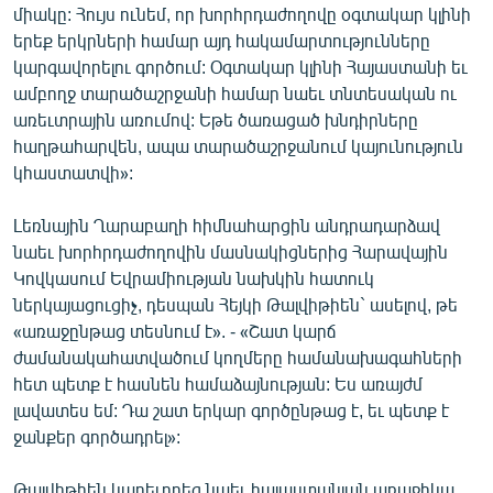
միակը: Հույս ունեմ, որ խորհրդաժողովը օգտակար կլինի
երեք երկրների համար այդ հակամարտությունները
կարգավորելու գործում: Օգտակար կլինի Հայաստանի եւ
ամբողջ տարածաշրջանի համար նաեւ տնտեսական ու
առեւտրային առումով: Եթե ծառացած խնդիրները
հաղթահարվեն, ապա տարածաշրջանում կայունություն
կհաստատվի»:
Լեռնային Ղարաբաղի հիմնահարցին անդրադարձավ
նաեւ խորհրդաժողովին մասնակիցներից Հարավային
Կովկասում Եվրամիության նախկին հատուկ
ներկայացուցիչ, դեսպան Հեյկի Թալվիթիեն` ասելով, թե
«առաջընթաց տեսնում է». - «Շատ կարճ
ժամանակահատվածում կողմերը համանախագահների
հետ պետք է հասնեն համաձայնության: Ես առայժմ
լավատես եմ: Դա շատ երկար գործընթաց է, եւ պետք է
ջանքեր գործադրել»:
Թալվիթիեն կարեւորեց նաեւ հայաստանյան առաջիկա