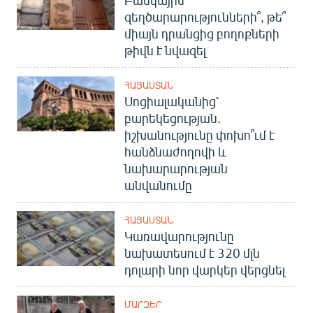
Բանկային
English
զեղծարարությունների՞, թե՞
միայն դրանցից բողոքների
Русский
թիվն է նվազել
ՀԵՏԵՎԵՔ ՄԵԶ
ՀԱՅԱՍՏԱՆ
Սոցիալականից՝
բարեկեցության.
իշխանությունը փոխո՞ւմ է
հանձնաժողովի և
նախարարության
«Ազատության» բոլոր կայքերը
անվանումը
ՀԱՅԱՍՏԱՆ
Կառավարությունը
նախատեսում է 320 մլն
դոլարի նոր վարկեր վերցնել
ՄԱՐԶԵՐ