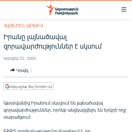
Մատչելիության
հղումներ
Անցնել
ՀԱՅԵՐԵՆ ԱՐԽԻՎ
հիմնական
ԱԶԱՏՈՒԹՅՈՒՆ TV
Իրանը լայնածավալ
բովանդակությանը
ՀԱՅԱՍՏԱՆ
Անցնել
զորավարժություններ է սկսում
հիմնական
ՔԱՂԱՔԱԿԱՆ
մենյուին
նոյեմբեր 02, 2006
ԸՆՏՐՈՒԹՅՈՒՆՆԵՐ 2026
Որոնում
Կիսվել
ԻՐԱՎՈՒՆՔ
ՀԱՍԱՐԱԿՈՒԹՅՈՒՆ
Ավելացրեք մեզ Google-ում
ՏՆՏԵՍՈՒԹՅՈՒՆ
Այսօրվանից Իրանում սկսվում են լայնածավալ
ՂԱՐԱԲԱՂ
զորավարժություններ, որոնք անցկացվելու են երկրի ողջ
ՊԱՏԵՐԱԶՄԻ 6 ՇԱԲԱԹՆԵՐԸ
տարածքում:
ՏԱՐԱԾԱՇՐՋԱՆ
FARS գործակալությունը հայտնում է, որ