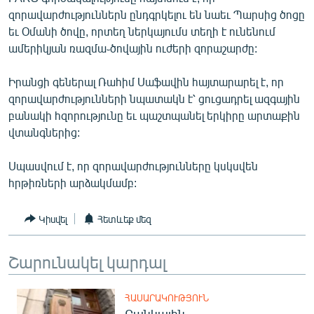
ՄԻՋԱԶԳԱՅԻՆ
զորավարժություններն ընդգրկելու են նաեւ Պարսից ծոցը
եւ Օմանի ծովը, որտեղ ներկայումս տեղի է ունենում
ՄՇԱԿՈՒՅԹ
ամերիկյան ռազմա֊ծովային ուժերի զորաշարժը:
ՍՊՈՐՏ
Իրանցի գեներալ Ռահիմ Սաֆավին հայտարարել է, որ
ՄԵԿՆԱԲԱՆՈՒԹՅՈՒՆ
զորավարժությունների նպատակն է՝ ցուցադրել ազգային
ՏՏ ԵՒ ԻՆՏԵՐՆԵՏ
բանակի հզորությունը եւ պաշտպանել երկիրը արտաքին
վտանգներից:
ԿՈՐՈՆԱՎԻՐՈՒՍ
ԱՐԽԻՎ
Սպասվում է, որ զորավարժությունները կսկսվեն
հրթիռների արձակմամբ:
ՏԵՍԱՆՅՈՒԹԵՐ
ԲԱՆԱՎԵՃ
Կիսվել
Հետևեք մեզ
ՁԳՏԵԼՈՎ ԼԱՎԱԳՈՒՅՆԻՆ
Շարունակել կարդալ
ՓՈԴՔԱՍԹ
ՀԱՍԱՐԱԿՈՒԹՅՈՒՆ
Հայերեն