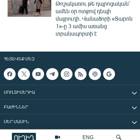
Թոշակառու թե դպրոցական՝
ամեն օր ոտքով դեպի
մայրուղի. Վանաձորի «Տարոն
1»-ը 3 ամիս առանց
տրանսպորտի է
ՀԵՏԵՎԵՔ ՄԵԶ
ՄՈՒԼՏԻՄԵԴԻԱ
ԲԱԺԻՆՆԵՐ
ՄԵՐ ՄԱՍԻՆ
ՈՒՂԻՂ
ENG
«Ազատ Եվրոպա/Ազատություն» ռադիոկայան © 2026