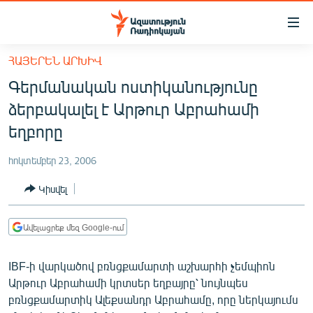
Մատչելիության
հղումներ
Անցնել
ՀԱՅԵՐԵՆ ԱՐԽԻՎ
հիմնական
ԱԶԱՏՈՒԹՅՈՒՆ TV
Գերմանական ոստիկանությունը
բովանդակությանը
ՀԱՅԱՍՏԱՆ
Անցնել
ձերբակալել է Արթուր Աբրահամի
հիմնական
ՔԱՂԱՔԱԿԱՆ
եղբորը
մենյուին
ԸՆՏՐՈՒԹՅՈՒՆՆԵՐ 2026
Որոնում
հոկտեմբեր 23, 2006
ԻՐԱՎՈՒՆՔ
Կիսվել
ՀԱՍԱՐԱԿՈՒԹՅՈՒՆ
ՏՆՏԵՍՈՒԹՅՈՒՆ
Ավելացրեք մեզ Google-ում
ՂԱՐԱԲԱՂ
IBF-ի վարկածով բռնցքամարտի աշխարհի չեմպիոն
ՊԱՏԵՐԱԶՄԻ 6 ՇԱԲԱԹՆԵՐԸ
Արթուր Աբրահամի կրտսեր եղբայրը՝ նույնպես
բռնցքամարտիկ Ալեքսանդր Աբրահամը, որը ներկայումս
ՏԱՐԱԾԱՇՐՋԱՆ