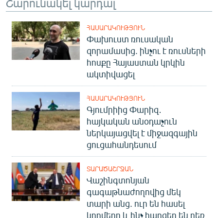
Շարունակել կարդալ
English
Русский
ՀԱՍԱՐԱԿՈՒԹՅՈՒՆ
Փախուստ ռուսական
զորամասից. ինչու է ռուսների
ՀԵՏԵՎԵՔ ՄԵԶ
հոսքը Հայաստան կրկին
ակտիվացել
ՀԱՍԱՐԱԿՈՒԹՅՈՒՆ
Գյումրիից Փարիզ․
«Ազատության» բոլոր կայքերը
հայկական անօդաչուն
ներկայացվել է միջազգային
ցուցահանդեսում
ՏԱՐԱԾԱՇՐՋԱՆ
Վաշինգտոնյան
գագաթնաժողովից մեկ
տարի անց. ուր են հասել
կողմերը և ինչ հարցեր են դեռ