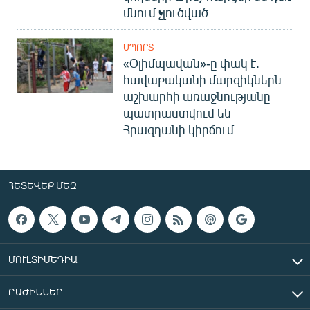
մնում չլուծված
ՍՊՈՐՏ
«Օլիմպավան»-ը փակ է.
հավաքականի մարզիկներն
աշխարհի առաջնությանը
պատրաստվում են
Հրազդանի կիրճում
ՀԵՏԵՎԵՔ ՄԵԶ
ՄՈՒԼՏԻՄԵԴԻԱ
ԲԱԺԻՆՆԵՐ