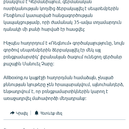
բնակվում է Գերմանիայում, գերմանական
ՄԻՋԱԶԳԱՅԻՆ
ոստիկանության կողմից ձերբակալվել է սեպտեմբերին
Բեռլինում կատարված հանցագործության
ՄՇԱԿՈՒՅԹ
կապակցությամբ, որի ժամանակ 35-ամյա տղամարդուն
ՍՊՈՐՏ
դանակի մի քանի հարված էր հասցվել:
ՄԵԿՆԱԲԱՆՈՒԹՅՈՒՆ
Ինչպես հաղորդում է «Ռեգնում» գործակալությունը, նույն
ՏՏ ԵՒ ԻՆՏԵՐՆԵՏ
գործով սեպտեմբերին ձերբակալվել էր մեկ այլ
բռնցքամարտիկ՝ լիբանանյան ծագում ունեցող գերծանր
ԿՈՐՈՆԱՎԻՐՈՒՍ
քաշային Մանուել Չարը:
ԱՐԽԻՎ
Allboxing.ru կայքէջի հաղորդման համաձայն, չնայած
ՏԵՍԱՆՅՈՒԹԵՐ
քննության նյութերը չեն հրապարակվում, այնուհանդերձ,
ԲԱՆԱՎԵՃ
ենթադրվում է, որ բռնցքամարտիկներին կարող է
առաջադրվել մահափորձի մեղադրանք:
ՁԳՏԵԼՈՎ ԼԱՎԱԳՈՒՅՆԻՆ
ՓՈԴՔԱՍԹ
Կիսվել
Հետևեք մեզ
Հայերեն