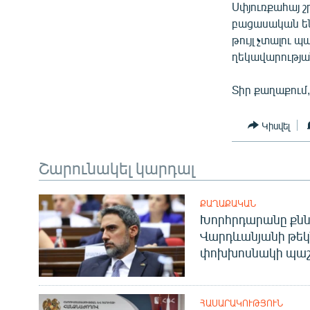
Սփյուռքահայ շ
բացասական են
թույլ չտալու 
ղեկավարությա
Տիր քաղաքում,
Կիսվել
Շարունակել կարդալ
ՔԱՂԱՔԱԿԱՆ
Խորհրդարանը քնն
Վարդևանյանի թեկ
փոխխոսնակի պաշ
ՀԱՍԱՐԱԿՈՒԹՅՈՒՆ