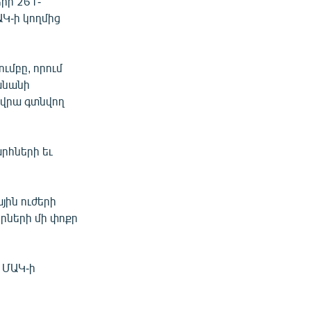
րի 261-
ԱԿ-ի կողմից
ւմբը, որում
անանի
 վրա գտնվող
րհների եւ
ին ուժերի
րների մի փոքր
 ՄԱԿ-ի