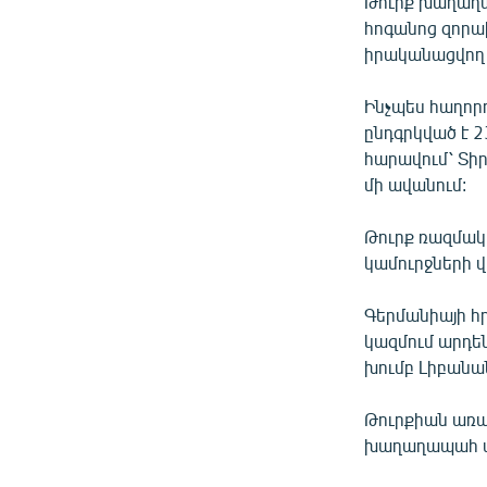
Թուրք խաղաղա
ՄԻՋԱԶԳԱՅԻՆ
հոգանոց զորախ
ՄՇԱԿՈՒՅԹ
իրականացվող
ՍՊՈՐՏ
Ինչպես հաղորդ
ՄԵԿՆԱԲԱՆՈՒԹՅՈՒՆ
ընդգրկված է 2
հարավում՝ Տի
ՏՏ ԵՒ ԻՆՏԵՐՆԵՏ
մի ավանում:
ԿՈՐՈՆԱՎԻՐՈՒՍ
Թուրք ռազմակ
ԱՐԽԻՎ
կամուրջների 
ՏԵՍԱՆՅՈՒԹԵՐ
Գերմանիայի հ
ԲԱՆԱՎԵՃ
կազմում արդեն
ՁԳՏԵԼՈՎ ԼԱՎԱԳՈՒՅՆԻՆ
խումբ Լիբանան
ՓՈԴՔԱՍԹ
Թուրքիան առա
խաղաղապահ ա