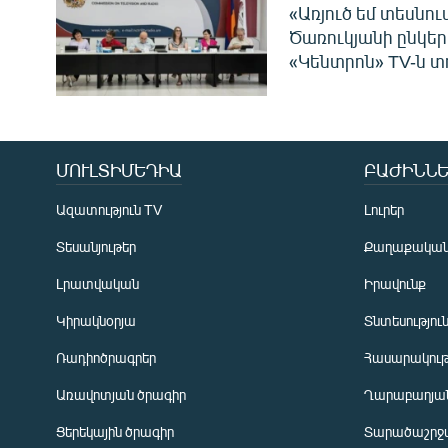
«Առյուծ եմ տեսնու
Ծառուկյանի ընկեր
«Կենտրոն» TV-ն տ
ՄՈՒԼՏԻՄԵԴԻԱ
ԲԱԺԻՆՆԵ
Ազատություն TV
Լուրեր
Տեսանյութեր
Քաղաքակա
Լրատվական
Իրավունք
Կիրակնօրյա
Տնտեսությու
Ռադիոծրագրեր
Հասարակութ
Առավոտյան ծրագիր
Ղարաբաղյան
Ցերեկային ծրագիր
Տարածաշրջ