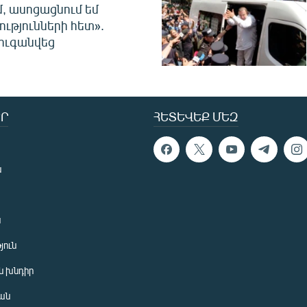
մ, ասոցացնում եմ
ությունների հետ».
ուգանվեց
Ր
ՀԵՏԵՎԵՔ ՄԵԶ
ն
ն
յուն
 խնդիր
ան