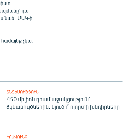
խիստ
այմանը՝ դա
ես նաեւ ՄԱԿ-ի
 համայնք չկա:
ՏՆՏԵՍՈՒԹՅՈՒՆ
450 միլիոն դրամ աջակցություն՝
ձկնաբույծներին. կլուծի՞ ոլորտի խնդիրները
ԻՐԱՎՈՒՆՔ