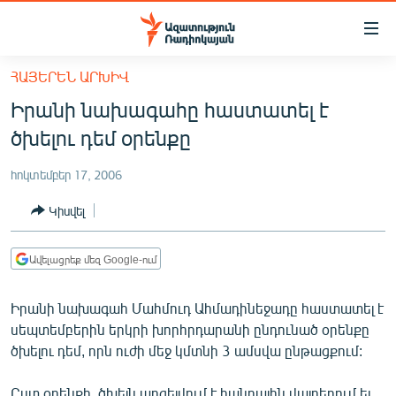
Մատչելիության
հղումներ
Անցնել
ՀԱՅԵՐԵՆ ԱՐԽԻՎ
հիմնական
ԱԶԱՏՈՒԹՅՈՒՆ TV
Իրանի նախագահը հաստատել է
բովանդակությանը
ՀԱՅԱՍՏԱՆ
Անցնել
ծխելու դեմ օրենքը
հիմնական
ՔԱՂԱՔԱԿԱՆ
մենյուին
հոկտեմբեր 17, 2006
ԸՆՏՐՈՒԹՅՈՒՆՆԵՐ 2026
Որոնում
Կիսվել
ԻՐԱՎՈՒՆՔ
ՀԱՍԱՐԱԿՈՒԹՅՈՒՆ
Ավելացրեք մեզ Google-ում
ՏՆՏԵՍՈՒԹՅՈՒՆ
Իրանի նախագահ Մահմուդ Ահմադինեջադը հաստատել է
ՂԱՐԱԲԱՂ
սեպտեմբերին երկրի խորհրդարանի ընդունած օրենքը
ՊԱՏԵՐԱԶՄԻ 6 ՇԱԲԱԹՆԵՐԸ
ծխելու դեմ, որն ուժի մեջ կմտնի 3 ամսվա ընթացքում:
ՏԱՐԱԾԱՇՐՋԱՆ
Ըստ օրենքի, ծխելն արգելվում է հանրային վայրերում եւ