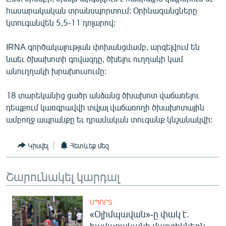
ՄԻՋԱԶԳԱՅԻՆ
հասարակական տրանսպորտում: Օրինազանցները
կտուգանվեն 5,5-11 դոլարով:
ՄՇԱԿՈՒՅԹ
ՍՊՈՐՏ
IRNA գործակալության փոխանցմամբ, արգելվում են
նաեւ ծխախոտի գովազդը, ծխելու ուղղակի կամ
ՄԵԿՆԱԲԱՆՈՒԹՅՈՒՆ
անուղղակի խրախուսումը:
ՏՏ ԵՒ ԻՆՏԵՐՆԵՏ
18 տարեկանից ցածր անձանց ծխախոտ վաճառելու
ԿՈՐՈՆԱՎԻՐՈՒՍ
դեպքում կառգրավվի տվյալ վաճառողի ծխախոտային
ԱՐԽԻՎ
ամբողջ ապրանքը եւ դրամական տուգանք կնշանակվի:
ՏԵՍԱՆՅՈՒԹԵՐ
Կիսվել
Հետևեք մեզ
ԲԱՆԱՎԵՃ
ՁԳՏԵԼՈՎ ԼԱՎԱԳՈՒՅՆԻՆ
Շարունակել կարդալ
ՓՈԴՔԱՍԹ
ՍՊՈՐՏ
«Օլիմպավան»-ը փակ է.
Հայերեն