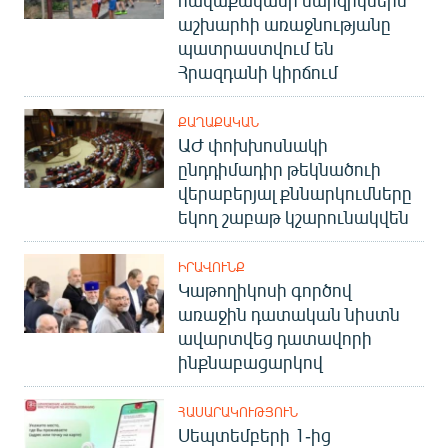
հավաքականի մարզիկներն
English
աշխարհի առաջնությանը
պատրաստվում են
Русский
Հրազդանի կիրճում
ՀԵՏԵՎԵՔ ՄԵԶ
ՔԱՂԱՔԱԿԱՆ
ԱԺ փոխխոսնակի
ընդդիմադիր թեկնածուի
վերաբերյալ քննարկումները
եկող շաբաթ կշարունակվեն
«Ազատության» բոլոր կայքերը
ԻՐԱՎՈՒՆՔ
Կաթողիկոսի գործով
առաջին դատական նիստն
ավարտվեց դատավորի
ինքնաբացարկով
ՀԱՍԱՐԱԿՈՒԹՅՈՒՆ
Սեպտեմբերի 1-ից