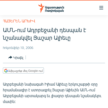
Մատչելիության
հղումներ
Անցնել
ՀԱՅԵՐԵՆ ԱՐԽԻՎ
հիմնական
ԱԶԱՏՈՒԹՅՈՒՆ TV
ԱՄՆ-ում Ադրբեջանի դեսպան է
բովանդակությանը
ՀԱՅԱՍՏԱՆ
Անցնել
նշանակվել Յաշար Ալիեւը
հիմնական
ՔԱՂԱՔԱԿԱՆ
մենյուին
հոկտեմբեր 10, 2006
ԸՆՏՐՈՒԹՅՈՒՆՆԵՐ 2026
Որոնում
Կիսվել
ԻՐԱՎՈՒՆՔ
ՀԱՍԱՐԱԿՈՒԹՅՈՒՆ
Ավելացրեք մեզ Google-ում
ՏՆՏԵՍՈՒԹՅՈՒՆ
Ադրբեջանի նախագահ Իլհամ Ալիեւը երկուշաբթի օրը
ՂԱՐԱԲԱՂ
հրամանագիր է ստորագրել Յաշար Ալիեւին ԱՄՆ-ում
ՊԱՏԵՐԱԶՄԻ 6 ՇԱԲԱԹՆԵՐԸ
Ադրբեջանի արտակարգ եւ լիազոր դեսպան նշանակելու
մասին:
ՏԱՐԱԾԱՇՐՋԱՆ