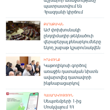
աշխարհի առաջնությանը
English
պատրաստվում են
Հրազդանի կիրճում
Русский
ՔԱՂԱՔԱԿԱՆ
ՀԵՏԵՎԵՔ ՄԵԶ
ԱԺ փոխխոսնակի
ընդդիմադիր թեկնածուի
վերաբերյալ քննարկումները
եկող շաբաթ կշարունակվեն
«Ազատության» բոլոր կայքերը
ԻՐԱՎՈՒՆՔ
Կաթողիկոսի գործով
առաջին դատական նիստն
ավարտվեց դատավորի
ինքնաբացարկով
ՀԱՍԱՐԱԿՈՒԹՅՈՒՆ
Սեպտեմբերի 1-ից
Մոսկվայում ՀՀ