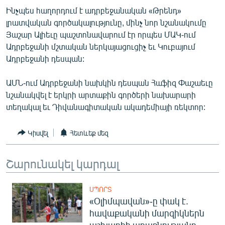
ՄԻՋԱԶԳԱՅԻՆ
Ինչպես հաղորդում է ադրբեջանական «Թրենդ»
լրատվական գործակալությունը, մինչ նոր նշանակումը
ՄՇԱԿՈՒՅԹ
Յաշար Ալիեւը պաշտոնավարում էր որպես ՄԱԿ-ում
ՍՊՈՐՏ
Ադրբեջանի մշտական ներկայացուցիչ եւ Կուբայում
Ադրբեջանի դեսպան:
ՄԵԿՆԱԲԱՆՈՒԹՅՈՒՆ
ՏՏ ԵՒ ԻՆՏԵՐՆԵՏ
ԱՄՆ-ում Ադրբեջանի նախկին դեսպան Հաֆիզ Փաշաեւը
նշանակվել է երկրի արտաքին գործերի նախարարի
ԿՈՐՈՆԱՎԻՐՈՒՍ
տեղակալ եւ Դիվանագիտական ակադեմիայի ռեկտոր:
ԱՐԽԻՎ
Կիսվել
Հետևեք մեզ
ՏԵՍԱՆՅՈՒԹԵՐ
ԲԱՆԱՎԵՃ
Շարունակել կարդալ
ՁԳՏԵԼՈՎ ԼԱՎԱԳՈՒՅՆԻՆ
ՓՈԴՔԱՍԹ
ՍՊՈՐՏ
«Օլիմպավան»-ը փակ է.
հավաքականի մարզիկներն
Հայերեն