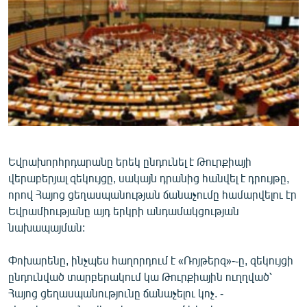
ՄԻՋԱԶԳԱՅԻՆ
ՄՇԱԿՈՒՅԹ
ՍՊՈՐՏ
ՄԵԿՆԱԲԱՆՈՒԹՅՈՒՆ
ՏՏ ԵՒ ԻՆՏԵՐՆԵՏ
ԿՈՐՈՆԱՎԻՐՈՒՍ
ԱՐԽԻՎ
Եվրախորհրդարանը երեկ ընդունել է Թուրքիայի
վերաբերյալ զեկույցը, սակայն դրանից հանվել է դրույթը,
ՏԵՍԱՆՅՈՒԹԵՐ
որով Հայոց ցեղասպանության ճանաչումը համարվելու էր
ԲԱՆԱՎԵՃ
Եվրամիությանը այդ երկրի անդամակցության
նախապայման:
ՁԳՏԵԼՈՎ ԼԱՎԱԳՈՒՅՆԻՆ
ՓՈԴՔԱՍԹ
Փոխարենը, ինչպես հաղորդում է «Ռոյթերզ»-֊ը, զեկույցի
ընդունված տարբերակում կա Թուրքիային ուղղված՝
Հայոց ցեղասպանությունը ճանաչելու կոչ. -
Հայերեն