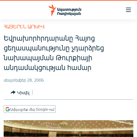
Մատչելիության
հղումներ
Անցնել
ՀԱՅԵՐԵՆ ԱՐԽԻՎ
հիմնական
ԱԶԱՏՈՒԹՅՈՒՆ TV
Եվրախորհրդարանը Հայոց
բովանդակությանը
ՀԱՅԱՍՏԱՆ
Անցնել
ցեղասպանությունը չդարձրեց
հիմնական
ՔԱՂԱՔԱԿԱՆ
նախապայման Թուրքիայի
մենյուին
ԸՆՏՐՈՒԹՅՈՒՆՆԵՐ 2026
անդամակցության համար
Որոնում
ԻՐԱՎՈՒՆՔ
սեպտեմբեր 28, 2006
ՀԱՍԱՐԱԿՈՒԹՅՈՒՆ
Կիսվել
ՏՆՏԵՍՈՒԹՅՈՒՆ
ՂԱՐԱԲԱՂ
Ավելացրեք մեզ Google-ում
ՊԱՏԵՐԱԶՄԻ 6 ՇԱԲԱԹՆԵՐԸ
ՏԱՐԱԾԱՇՐՋԱՆ