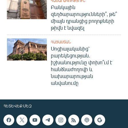
ՀԱՍԱՐԱԿՈՒԹՅՈՒՆ
Բանկային
զեղծարարությունների՞, թե՞
միայն դրանցից բողոքների
թիվն է նվազել
ՀԱՅԱՍՏԱՆ
Սոցիալականից՝
բարեկեցության.
իշխանությունը փոխո՞ւմ է
հանձնաժողովի և
նախարարության
անվանումը
ՀԵՏԵՎԵՔ ՄԵԶ