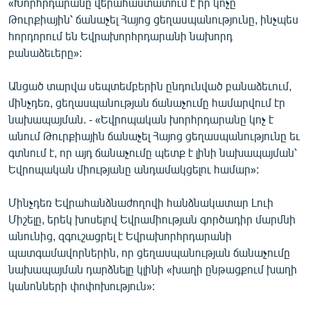
«Խորհրդարանը վերահաստատում է իր կոչը
English
Թուրքիային՝ ճանաչել Հայոց ցեղասպանությունը, ինչպես
հորդորում են Եվրախորհրդարանի նախորդ
Русский
բանաձեւերը»:
ՀԵՏԵՎԵՔ ՄԵԶ
Անցած տարվա սեպտեմբերին ընդունված բանաձեւում,
մինչդեռ, ցեղասպանության ճանաչումը համարվում էր
նախապայման. - «Եվրոպական խորհրդարանը կոչ է
անում Թուրքիային ճանաչել Հայոց ցեղասպանությունը եւ
գտնում է, որ այդ ճանաչումը պետք է լինի նախապայման՝
Եվրոպական միությանը անդամակցելու համար»:
«Ազատության» բոլոր կայքերը
Մինչդեռ Եվրահանձնաժողովի հանձնակատար Լուի
Միշելը, երեկ խոսելով Եվրամիության գործադիր մարմնի
անունից, զգուշացրել է Եվրախորհրդարանի
պատգամավորներին, որ ցեղասպանության ճանաչումը
նախապայման դարձնելը կլինի «խաղի ընթացքում խաղի
կանոնների փոփոխություն»: