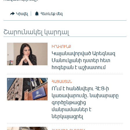
Կիսվել
Հետևեք մեզ
Շարունակել կարդալ
ԻՐԱՎՈՒՆՔ
Կալանավորված Արեգնազ
Մանուկյանի դստեր հետ
հոգեբան է աշխատում
ՀԱՅԱՍՏԱՆ
Ո՞ւմ է հանձնվելու ՀԷՑ-ի
կառավարումը. նախարարը
գործընթացից
մանրամասներ է
ներկայացրել