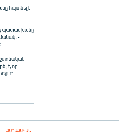
նը հայտնել է
այդ պատասխանը
մանակ. -
:
պաշտոնական
լ է, որ
լի է՝
ՔԱՂԱՔԱԿԱՆ