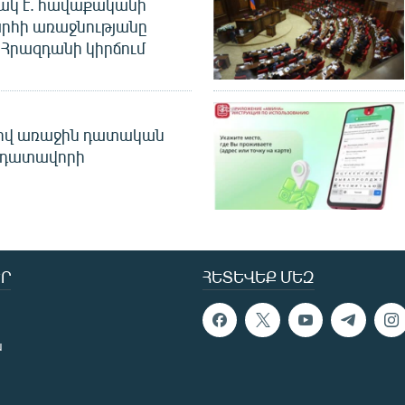
ակ է. հավաքականի
րհի առաջնությանը
Հրազդանի կիրճում
ծով առաջին դատական
 դատավորի
Ր
ՀԵՏԵՎԵՔ ՄԵԶ
ն