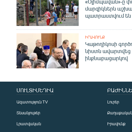
«Օլիմպավան»-ը փ
մարզիկներն աշխա
պատրաստվում են 
ԻՐԱՎՈՒՆՔ
Կաթողիկոսի գոր
նիստն ավարտվեց
ինքնաբացարկով
ՄՈՒԼՏԻՄԵԴԻԱ
ԲԱԺԻՆՆԵ
Ազատություն TV
Լուրեր
Տեսանյութեր
Քաղաքակա
Լրատվական
Իրավունք