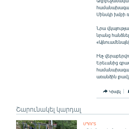
Ադրբեջանական
ՄԻՋԱԶԳԱՅԻՆ
համանախագահն
ՄՇԱԿՈՒՅԹ
Մինսկի խմբի 
ՍՊՈՐՏ
Նրա վկայությ
ՄԵԿՆԱԲԱՆՈՒԹՅՈՒՆ
նրանց հանձնել
«Այնուամենայն
ՏՏ ԵՒ ԻՆՏԵՐՆԵՏ
ԿՈՐՈՆԱՎԻՐՈՒՍ
Ինչ վերաբերվո
Երեւանից գրա
ԱՐԽԻՎ
համանախագահն
ՏԵՍԱՆՅՈՒԹԵՐ
առանձին լրամ
ԲԱՆԱՎԵՃ
Կիսվել
ՁԳՏԵԼՈՎ ԼԱՎԱԳՈՒՅՆԻՆ
ՓՈԴՔԱՍԹ
Շարունակել կարդալ
ՍՊՈՐՏ