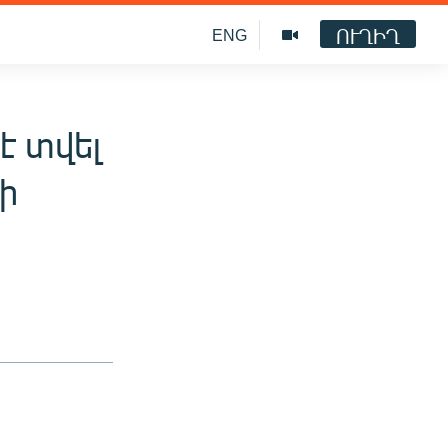
ՈՒՂԻՂ
ENG
 տվել
ի