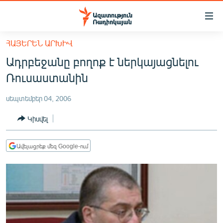
Մատչելիության
հղումներ
Անցնել
ՀԱՅԵՐԵՆ ԱՐԽԻՎ
հիմնական
ԱԶԱՏՈՒԹՅՈՒՆ TV
Ադրբեջանը բողոք է ներկայացնելու
բովանդակությանը
ՀԱՅԱՍՏԱՆ
Անցնել
Ռուսաստանին
հիմնական
ՔԱՂԱՔԱԿԱՆ
մենյուին
սեպտեմբեր 04, 2006
ԸՆՏՐՈՒԹՅՈՒՆՆԵՐ 2026
Որոնում
Կիսվել
ԻՐԱՎՈՒՆՔ
ՀԱՍԱՐԱԿՈՒԹՅՈՒՆ
Ավելացրեք մեզ Google-ում
ՏՆՏԵՍՈՒԹՅՈՒՆ
ՂԱՐԱԲԱՂ
ՊԱՏԵՐԱԶՄԻ 6 ՇԱԲԱԹՆԵՐԸ
ՏԱՐԱԾԱՇՐՋԱՆ