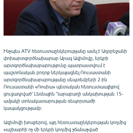
ՄԻՋԱԶԳԱՅԻՆ
ՄՇԱԿՈՒՅԹ
ՍՊՈՐՏ
ՄԵԿՆԱԲԱՆՈՒԹՅՈՒՆ
ՏՏ ԵՒ ԻՆՏԵՐՆԵՏ
Ինչպես ATV հեռուստաընկերությանը ասել է Ադրբեջանի
փոխարտգործնախարար Արազ Ազիմովը, երկրի
ԿՈՐՈՆԱՎԻՐՈՒՍ
արտգործնախարարությունը պատրաստվում է
ԱՐԽԻՎ
պաշտոնական բողոք ներկայացնել Ռուսաստանի
արտգործնախարարությանը սեպտեմբերի 2-ին
ՏԵՍԱՆՅՈՒԹԵՐ
Ռուսաստանի «Ռոսիա» պետական հեռուստաալիքով
ԲԱՆԱՎԵՃ
ցուցադրված՝ Լեռնային Ղարաբաղի անկախության 15-
ամյակի տոնակատարության ռեպորտաժի
ՁԳՏԵԼՈՎ ԼԱՎԱԳՈՒՅՆԻՆ
կապակցությամբ:
ՓՈԴՔԱՍԹ
Ազիմովի խոսքերով, այդ հեռուստաընկերության կողմից
Հայերեն
«աշխարհի ոչ մի երկրի կողմից չճանաչված