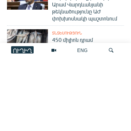
Արամ Վարդևանյանի
թեկնածությունը ԱԺ
փոխխոսնակի պաշտոնում
ՏՆՏԵՍՈՒԹՅՈՒՆ
450 միլիոն դրամ
աջակցություն՝
ՈՒՂԻՂ
ENG
ձկնաբույծներին. կլուծի՞
ոլորտի խնդիրները
ՀԱՍԱՐԱԿՈՒԹՅՈՒՆ
Որոնում
«Առյուծ եմ տեսնում,
ասոցացնում եմ Ծառուկյանի
ընկերությունների հետ».
«Կենտրոն» TV-ն տուգանվեց
ԻՐԱՎՈՒՆՔ
Ծառուկյանին նոր՝ 3-րդ