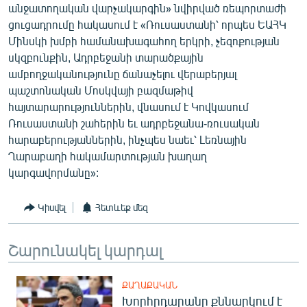
անջատողական վարչակարգին» նվիրված ռեպորտաժի
English
ցուցադրումը հակասում է «Ռուսաստանի՝ որպես ԵԱՀԿ
Русский
Մինսկի խմբի համանախագահող երկրի, չեզոքության
սկզբունքին, Ադրբեջանի տարածքային
ամբողջականությունը ճանաչելու վերաբերյալ
ՀԵՏԵՎԵՔ ՄԵԶ
պաշտոնական Մոսկվայի բազմաթիվ
հայտարարություններին, վնասում է Կովկասում
Ռուսաստանի շահերին եւ ադրբեջանա-ռուսական
հարաբերությաններին, ինչպես նաեւ՝ Լեռնային
Ղարաբաղի հակամարտության խաղաղ
«Ազատության» բոլոր կայքերը
կարգավորմանը»:
Կիսվել
Հետևեք մեզ
Շարունակել կարդալ
ՔԱՂԱՔԱԿԱՆ
Խորհրդարանը քննարկում է