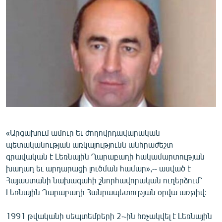
ՄԻՋԱԶԳԱՅԻՆ
ՄՇԱԿՈՒՅԹ
ՍՊՈՐՏ
ՄԵԿՆԱԲԱՆՈՒԹՅՈՒՆ
ՏՏ ԵՒ ԻՆՏԵՐՆԵՏ
ԿՈՐՈՆԱՎԻՐՈՒՍ
ԱՐԽԻՎ
«Արցախում ամուր եւ ժողովրդավարական
ՏԵՍԱՆՅՈՒԹԵՐ
պետականության առկայությունն անհրաժեշտ
ԲԱՆԱՎԵՃ
գրավական է Լեռնային Ղարաբաղի հակամարտության
խաղաղ եւ արդարացի լուծման համար»,֊- ասված է
ՁԳՏԵԼՈՎ ԼԱՎԱԳՈՒՅՆԻՆ
Հայաստանի նախագահի շնորհավորական ուղերձում՝
ՓՈԴՔԱՍԹ
Լեռնային Ղարաբաղի Հանրապետության օրվա առթիվ:
Հայերեն
1991 թվականի սեպտեմբերի 2-֊ին հռչակվել է Լեռնային