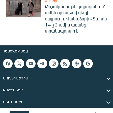
ՄԱՐԶԵՐ
Թոշակառու թե դպրոցական՝
ամեն օր ոտքով դեպի
մայրուղի. Վանաձորի «Տարոն
1»-ը 3 ամիս առանց
տրանսպորտի է
ՀԵՏԵՎԵՔ ՄԵԶ
ՄՈՒԼՏԻՄԵԴԻԱ
ԲԱԺԻՆՆԵՐ
ՄԵՐ ՄԱՍԻՆ