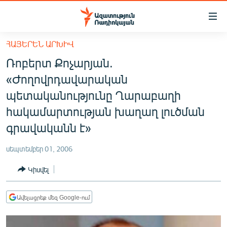
Մատչելիության
հղումներ
Անցնել
ՀԱՅԵՐԵՆ ԱՐԽԻՎ
հիմնական
ԱԶԱՏՈՒԹՅՈՒՆ TV
Ռոբերտ Քոչարյան.
բովանդակությանը
ՀԱՅԱՍՏԱՆ
Անցնել
«Ժողովրդավարական
հիմնական
ՔԱՂԱՔԱԿԱՆ
պետականությունը Ղարաբաղի
մենյուին
ԸՆՏՐՈՒԹՅՈՒՆՆԵՐ 2026
հակամարտության խաղաղ լուծման
Որոնում
գրավականն է»
ԻՐԱՎՈՒՆՔ
ՀԱՍԱՐԱԿՈՒԹՅՈՒՆ
սեպտեմբեր 01, 2006
ՏՆՏԵՍՈՒԹՅՈՒՆ
Կիսվել
ՂԱՐԱԲԱՂ
Ավելացրեք մեզ Google-ում
ՊԱՏԵՐԱԶՄԻ 6 ՇԱԲԱԹՆԵՐԸ
ՏԱՐԱԾԱՇՐՋԱՆ