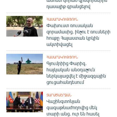
անհետ կորած զինվորներին
դասալիք գրանցելով
ՀԱՍԱՐԱԿՈՒԹՅՈՒՆ
Փախուստ ռուսական
զորամասից. ինչու է ռուսների
հոսքը Հայաստան կրկին
ակտիվացել
ՀԱՍԱՐԱԿՈՒԹՅՈՒՆ
Գյումրիից Փարիզ․
հայկական անօդաչուն
ներկայացվել է միջազգային
ցուցահանդեսում
ՏԱՐԱԾԱՇՐՋԱՆ
Վաշինգտոնյան
գագաթնաժողովից մեկ
տարի անց. ուր են հասել