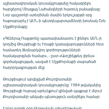
աշխատավորական կուսակցությանը հակազդելու
ՄԻՋԱԶԳԱՅԻՆ
հարցերով Միացյալ Նահանգների հատուկ բանագնաց:
ՄՇԱԿՈՒՅԹ
Նոր պաշտոնի ստեղծման մասին երկուշաբթի օրը
հայտարարել է ԱՄՆ-ի պետդեպարտամենտի խոսնակ Շոն
ՍՊՈՐՏ
ՄըքՔորմաքը:
ՄԵԿՆԱԲԱՆՈՒԹՅՈՒՆ
«Գեներալ Ռալսթոնը պատասխանատու է լինելու ԱՄՆ-ի
ՏՏ ԵՒ ԻՆՏԵՐՆԵՏ
կողմից Թուրքիայի եւ Իրաքի կառավարությունների հետ
ԿՈՐՈՆԱՎԻՐՈՒՍ
համատեղ ձեռնարկվող գործողությունների
համակարգման համար», - ըստ «Ասոշիեյթեդ փրես»
ԱՐԽԻՎ
գործակալության, ասված է ՄըքՔորմաքի տարածած
ՏԵՍԱՆՅՈՒԹԵՐ
հաղորդագրության մեջ:
ԲԱՆԱՎԵՃ
Թուրքիայում արգելված Քուրդիստանի
ՁԳՏԵԼՈՎ ԼԱՎԱԳՈՒՅՆԻՆ
աշխատավորական կուսակցությունը 1984 թվականից
Թուրքիայի հարավ-արեւելքում զինված պայքար է մղում
ՓՈԴՔԱՍԹ
Քուրդիստանի անկախ պետություն ստեղծելու համար:
Հայերեն
Երկուշաբթի օրը հերթական ահաբեկչական