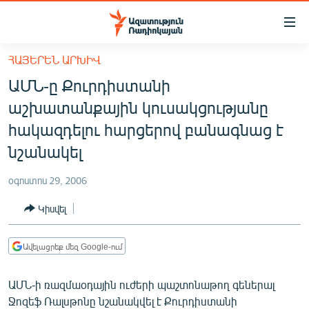
Մատչելիության
հղումներ
Անցնել
ՀԱՅԵՐԵՆ ԱՐԽԻՎ
հիմնական
ԱԶԱՏՈՒԹՅՈՒՆ TV
ԱՄՆ-ը Քուրդիստանի
բովանդակությանը
ՀԱՅԱՍՏԱՆ
Անցնել
աշխատանքային կուսակցությանը
հիմնական
ՔԱՂԱՔԱԿԱՆ
հակազդելու հարցերով բանագնաց է
մենյուին
ԸՆՏՐՈՒԹՅՈՒՆՆԵՐ 2026
նշանակել
Որոնում
ԻՐԱՎՈՒՆՔ
օգոստոս 29, 2006
ՀԱՍԱՐԱԿՈՒԹՅՈՒՆ
Կիսվել
ՏՆՏԵՍՈՒԹՅՈՒՆ
ՂԱՐԱԲԱՂ
Ավելացրեք մեզ Google-ում
ՊԱՏԵՐԱԶՄԻ 6 ՇԱԲԱԹՆԵՐԸ
ԱՄՆ-ի ռազմաօդային ուժերի պաշտոնաթող գեներալ
ՏԱՐԱԾԱՇՐՋԱՆ
Ջոզեֆ Ռալսթոնը նշանակվել է Քուրդիստանի