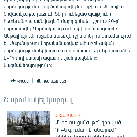
English
գործողությունն է արձանագրվել Թուրքիայի Անթալիա
ծովափնյա քաղաքում: Տեղի ունեցած պայթյունի
Русский
հետեւանքով առնվազն 3 մարդ զոհվել է, շուրջ 20-ը՝
վիրավորվել: Գործակալությունների փոխանցմամբ,
ՀԵՏԵՎԵՔ ՄԵԶ
Անթալիայում, ինչպես նաեւ վերջին օրերին Ստամբուլում
եւ Մարմարիսում իրականացված ահաբեկչական
գործողությունների պատասխանատվությունը ստանձնել
է «Քուրդիստանի ազատության բազեներ»
կազմակերպությունը:
«Ազատության» բոլոր կայքերը
Կիսվել
Հետևեք մեզ
Շարունակել կարդալ
ՄԻՋԱԶԳԱՅԻՆ
Անհետացա՞ծ, թե՞ զոհված․
ՌԴ-ն գումար է խնայում՝