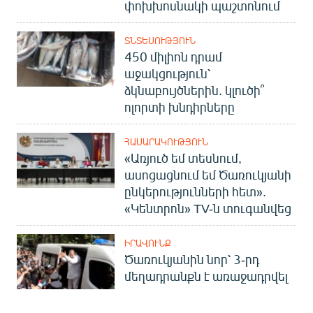
փոխխոսնակի պաշտոնում
English
Русский
ՏՆՏԵՍՈՒԹՅՈՒՆ
450 միլիոն դրամ
աջակցություն՝
ՀԵՏԵՎԵՔ ՄԵԶ
ձկնաբույծներին. կլուծի՞
ոլորտի խնդիրները
ՀԱՍԱՐԱԿՈՒԹՅՈՒՆ
«Առյուծ եմ տեսնում,
«Ազատության» բոլոր կայքերը
ասոցացնում եմ Ծառուկյանի
ընկերությունների հետ».
«Կենտրոն» TV-ն տուգանվեց
ԻՐԱՎՈՒՆՔ
Ծառուկյանին նոր՝ 3-րդ
մեղադրանքն է առաջադրվել