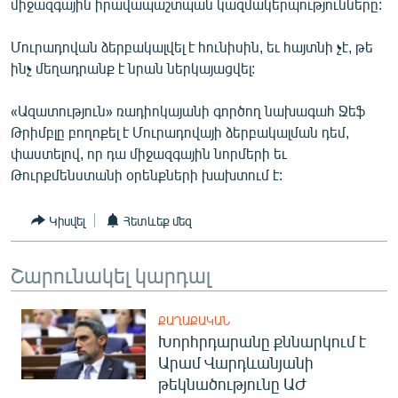
միջազգային իրավապաշտպան կազմակերպությունները:
ՄԻՋԱԶԳԱՅԻՆ
Մուրադովան ձերբակալվել է հունիսին, եւ հայտնի չէ, թե
ՄՇԱԿՈՒՅԹ
ինչ մեղադրանք է նրան ներկայացվել:
ՍՊՈՐՏ
«Ազատություն» ռադիոկայանի գործող նախագահ Ջեֆ
ՄԵԿՆԱԲԱՆՈՒԹՅՈՒՆ
Թրիմբլը բողոքել է Մուրադովայի ձերբակալման դեմ,
ՏՏ ԵՒ ԻՆՏԵՐՆԵՏ
փաստելով, որ դա միջազգային նորմերի եւ
Թուրքմենստանի օրենքների խախտում է:
ԿՈՐՈՆԱՎԻՐՈՒՍ
ԱՐԽԻՎ
Կիսվել
Հետևեք մեզ
ՏԵՍԱՆՅՈՒԹԵՐ
Շարունակել կարդալ
ԲԱՆԱՎԵՃ
ՁԳՏԵԼՈՎ ԼԱՎԱԳՈՒՅՆԻՆ
ՔԱՂԱՔԱԿԱՆ
ՓՈԴՔԱՍԹ
Խորհրդարանը քննարկում է
Արամ Վարդևանյանի
Հայերեն
թեկնածությունը ԱԺ