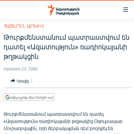
Մատչելիության
հղումներ
Անցնել
ՀԱՅԵՐԵՆ ԱՐԽԻՎ
հիմնական
ԱԶԱՏՈՒԹՅՈՒՆ TV
Թուրքմենստանում պատրաստվում են
բովանդակությանը
ՀԱՅԱՍՏԱՆ
Անցնել
դատել «Ազատություն» ռադիոկայանի
հիմնական
ՔԱՂԱՔԱԿԱՆ
թղթակցին
մենյուին
ԸՆՏՐՈՒԹՅՈՒՆՆԵՐ 2026
Որոնում
օգոստոս 23, 2006
ԻՐԱՎՈՒՆՔ
Կիսվել
ՀԱՍԱՐԱԿՈՒԹՅՈՒՆ
ՏՆՏԵՍՈՒԹՅՈՒՆ
Ավելացրեք մեզ Google-ում
ՂԱՐԱԲԱՂ
Թուրքմենստանում պատրաստվում են դատել
ՊԱՏԵՐԱԶՄԻ 6 ՇԱԲԱԹՆԵՐԸ
«Ազատություն» ռադիոկայանի թղթակից Օգուլսապար
Մուրադովային, որի ձերբակալման դեմ բողոքել են
ՏԱՐԱԾԱՇՐՋԱՆ