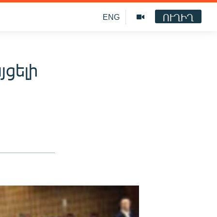
ՈՒՂԻՂ
ENG
յցելի