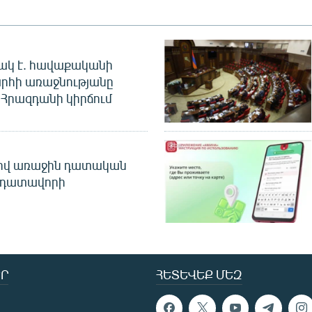
ակ է. հավաքականի
րհի առաջնությանը
Հրազդանի կիրճում
ծով առաջին դատական
 դատավորի
Ր
ՀԵՏԵՎԵՔ ՄԵԶ