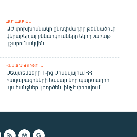
ՔԱՂԱՔԱԿԱՆ
ԱԺ փոխխոսնակի ընդդիմադիր թեկնածուի
վերաբերյալ քննարկումները եկող շաբաթ
կշարունակվեն
ՀԱՍԱՐԱԿՈՒԹՅՈՒՆ
Սեպտեմբերի 1-ից Մոսկվայում ՀՀ
քաղաքացիների համար նոր պարտադիր
պահանջներ կգործեն. ինչ է փոխվում