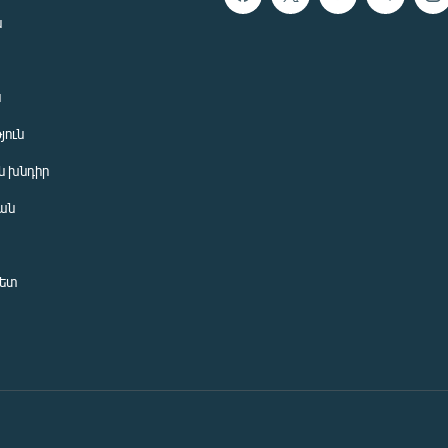
ն
ն
յուն
 խնդիր
ան
նետ