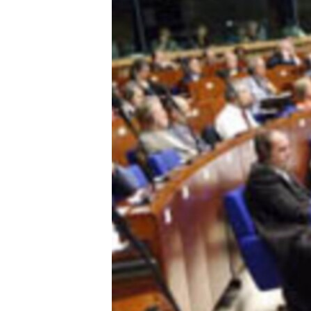
ՄԻՋԱԶԳԱՅԻՆ
ՄՇԱԿՈՒՅԹ
ՍՊՈՐՏ
ՄԵԿՆԱԲԱՆՈՒԹՅՈՒՆ
ՏՏ ԵՒ ԻՆՏԵՐՆԵՏ
ԿՈՐՈՆԱՎԻՐՈՒՍ
ԱՐԽԻՎ
ՏԵՍԱՆՅՈՒԹԵՐ
ԲԱՆԱՎԵՃ
ՁԳՏԵԼՈՎ ԼԱՎԱԳՈՒՅՆԻՆ
ՓՈԴՔԱՍԹ