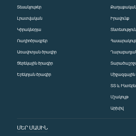
Տեսանյութեր
Քաղաքակա
Լրատվական
Իրավունք
Կիրակնօրյա
Տնտեսությու
Ռադիոծրագրեր
Հասարակութ
Առավոտյան ծրագիր
Ղարաբաղյան
Ցերեկային ծրագիր
Տարածաշրջ
Հայերեն
Երեկոյան ծրագիր
Միջազգային
English
ՏՏ և Ինտեր
Русский
Մշակույթ
ՀԵՏԵՎԵՔ ՄԵԶ
Արխիվ
ՄԵՐ ՄԱՍԻՆ