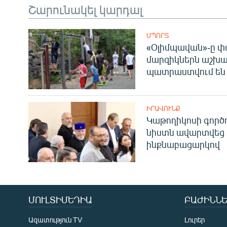
Շարունակել կարդալ
ՍՊՈՐՏ
«Օլիմպավան»-ը փ
մարզիկներն աշխա
պատրաստվում են 
ԻՐԱՎՈՒՆՔ
Կաթողիկոսի գոր
նիստն ավարտվեց
ինքնաբացարկով
ՄՈՒԼՏԻՄԵԴԻԱ
ԲԱԺԻՆՆԵ
Ազատություն TV
Լուրեր