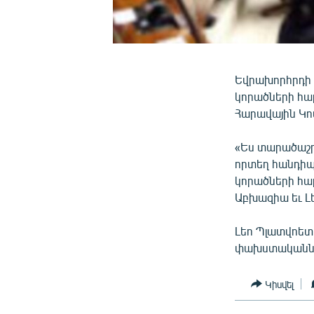
Եվրախորհրդի 
կորածների հար
Հարավային Կո
«Ես տարածաշրջա
որտեղ հանդիպո
կորածների հա
Աբխազիա եւ Լե
Լեո Պլատվոետը
փախստականներ
Կիսվել