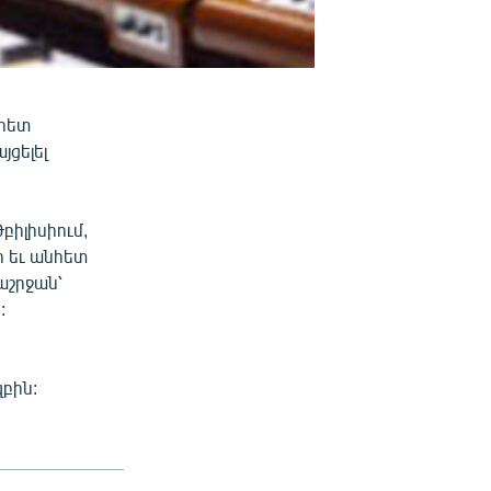
նհետ
ցելել
բիլիսիում,
ի եւ անհետ
աշրջան՝
:
բին: