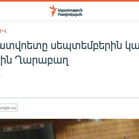
ԽԻՎ
լատվոետը սեպտեմբերին կա
յին Ղարաբաղ
6
oogle-ում