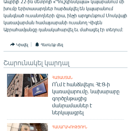
Ապրիլի 22-ին մետրոյի «Պուշկինսկայա» կայարանում մի
English
խումբ երիտասարդներ հարձակվել են կայարանում
կանգնած ուսանողների վրա, ինչի արդյունքում Մոսկվայի
Русский
կառավարման համալսարանի ուսանող Վիգեն
Աբրահամյանցը դանակահարվել եւ մահացել էր տեղում:
ՀԵՏԵՎԵՔ ՄԵԶ
Կիսվել
Հետևեք մեզ
Շարունակել կարդալ
«Ազատության» բոլոր կայքերը
ՀԱՅԱՍՏԱՆ
Ո՞ւմ է հանձնվելու ՀԷՑ-ի
կառավարումը. նախարարը
գործընթացից
մանրամասներ է
ներկայացրել
ՀԱՍԱՐԱԿՈՒԹՅՈՒՆ