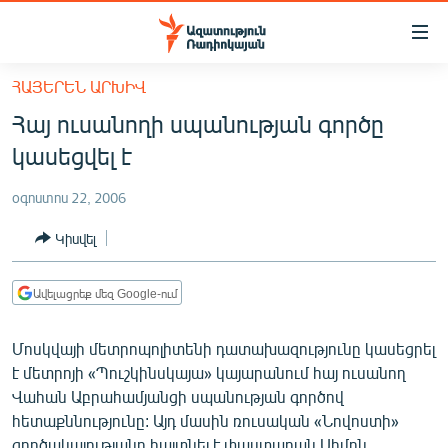
Մատչելիության
հղումներ
Անցնել
ՀԱՅԵՐԵՆ ԱՐԽԻՎ
հիմնական
ԱԶԱՏՈՒԹՅՈՒՆ TV
Հայ ուսանողի սպանության գործը
բովանդակությանը
ՀԱՅԱՍՏԱՆ
Անցնել
կասեցվել է
հիմնական
ՔԱՂԱՔԱԿԱՆ
մենյուին
օգոստոս 22, 2006
ԸՆՏՐՈՒԹՅՈՒՆՆԵՐ 2026
Որոնում
Կիսվել
ԻՐԱՎՈՒՆՔ
ՀԱՍԱՐԱԿՈՒԹՅՈՒՆ
Ավելացրեք մեզ Google-ում
ՏՆՏԵՍՈՒԹՅՈՒՆ
Մոսկվայի մետրոպոլիտենի դատախազությունը կասեցրել
ՂԱՐԱԲԱՂ
է մետրոյի «Պուշկինսկայա» կայարանում հայ ուսանող
ՊԱՏԵՐԱԶՄԻ 6 ՇԱԲԱԹՆԵՐԸ
Վահան Աբրահամյանցի սպանության գործով
հետաքննությունը: Այդ մասին ռուսական «Նովոստի»
ՏԱՐԱԾԱՇՐՋԱՆ
գործակալությանը հայտնել է փաստաբան Սիմոն