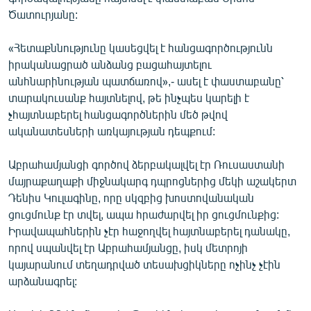
ՄԻՋԱԶԳԱՅԻՆ
Ծատուրյանը:
ՄՇԱԿՈՒՅԹ
«Հետաքննությունը կասեցվել է հանցագործությունն
ՍՊՈՐՏ
իրականացրած անձանց բացահայտելու
անհնարինության պատճառով»,- ասել է փաստաբանը՝
ՄԵԿՆԱԲԱՆՈՒԹՅՈՒՆ
տարակուսանք հայտնելով, թե ինչպես կարելի է
ՏՏ ԵՒ ԻՆՏԵՐՆԵՏ
չհայտնաբերել հանցագործներին մեծ թվով
ականատեսների առկայության դեպքում:
ԿՈՐՈՆԱՎԻՐՈՒՍ
ԱՐԽԻՎ
Աբրահամյանցի գործով ձերբակալվել էր Ռուսաստանի
մայրաքաղաքի միջնակարգ դպրոցներից մեկի աշակերտ
ՏԵՍԱՆՅՈՒԹԵՐ
Դենիս Կուլագինը, որը սկզբից խոստովանական
ԲԱՆԱՎԵՃ
ցուցմունք էր տվել, ապա հրաժարվել իր ցուցմունքից:
Իրավապահներին չէր հաջողվել հայտնաբերել դանակը,
ՁԳՏԵԼՈՎ ԼԱՎԱԳՈՒՅՆԻՆ
որով սպանվել էր Աբրահամյանցը, իսկ մետրոյի
ՓՈԴՔԱՍԹ
կայարանում տեղադրված տեսախցիկները ոչինչ չէին
արձանագրել:
Հայերեն