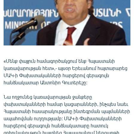
ՄԻՋԱԶԳԱՅԻՆ
ՄՇԱԿՈՒՅԹ
ՍՊՈՐՏ
ՄԵԿՆԱԲԱՆՈՒԹՅՈՒՆ
ՏՏ ԵՒ ԻՆՏԵՐՆԵՏ
ԿՈՐՈՆԱՎԻՐՈՒՍ
«Մենք փայլուն համագործակցում ենք Հայաստանի
կառավարության հետ»,- այսօր Երեւանում հայտարարեց
ԱՐԽԻՎ
ՄԱԿ-ի Փախստականների հարցերով գերագույն
ՏԵՍԱՆՅՈՒԹԵՐ
հանձնակատար Անտոնիո Գուտերեշը:
ԲԱՆԱՎԵՃ
Նա ողջունեց կառավարության ջանքերը
ՁԳՏԵԼՈՎ ԼԱՎԱԳՈՒՅՆԻՆ
փախստականների համար կացարանների, ինչպես նաեւ
Հայաստանի հասարակությանը ինտեգրման պայմանների
ՓՈԴՔԱՍԹ
ապահովման ուղղությամբ: ՄԱԿ-ի Փախստականների
հարցերով գերագույն հանձնակատարը հատուկ
Հայերեն
գոհունակություն հայտնեց Հայաստանում ներգաղթի,