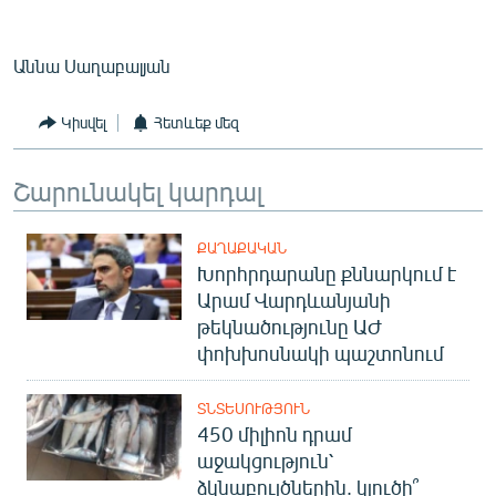
Աննա Սաղաբալյան
Կիսվել
Հետևեք մեզ
Շարունակել կարդալ
ՔԱՂԱՔԱԿԱՆ
Խորհրդարանը քննարկում է
Արամ Վարդևանյանի
թեկնածությունը ԱԺ
փոխխոսնակի պաշտոնում
ՏՆՏԵՍՈՒԹՅՈՒՆ
450 միլիոն դրամ
աջակցություն՝
ձկնաբույծներին. կլուծի՞