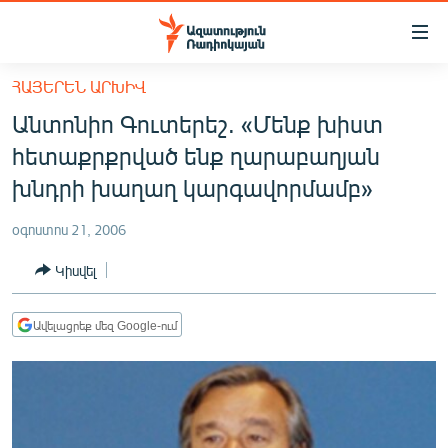
Մատչելիության
հղումներ
Անցնել
ՀԱՅԵՐԵՆ ԱՐԽԻՎ
հիմնական
ԱԶԱՏՈՒԹՅՈՒՆ TV
Անտոնիո Գուտերեշ. «Մենք խիստ
բովանդակությանը
ՀԱՅԱՍՏԱՆ
Անցնել
հետաքրքրված ենք ղարաբաղյան
հիմնական
ՔԱՂԱՔԱԿԱՆ
խնդրի խաղաղ կարգավորմամբ»
մենյուին
ԸՆՏՐՈՒԹՅՈՒՆՆԵՐ 2026
Որոնում
օգոստոս 21, 2006
ԻՐԱՎՈՒՆՔ
Կիսվել
ՀԱՍԱՐԱԿՈՒԹՅՈՒՆ
ՏՆՏԵՍՈՒԹՅՈՒՆ
Ավելացրեք մեզ Google-ում
ՂԱՐԱԲԱՂ
ՊԱՏԵՐԱԶՄԻ 6 ՇԱԲԱԹՆԵՐԸ
ՏԱՐԱԾԱՇՐՋԱՆ