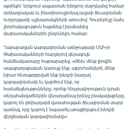
English
այսինքն՝ երկրում ապաստան խնդրող մարդկանց համար
օրենսդրական եւ ինստիտուցիոնալ դաշտի ձեւավորման
Русский
ուղղությամբ աշխատանքների առումով: Գուտերեշը նաեւ
շնորհակալություն հայտնեց Լիբանանից
ՀԵՏԵՎԵՔ ՄԵԶ
փախստականներին ընդունելու համար:
Ղարաբաղյան կարգավորման առնչությամբ ՄԱԿ-ի
Փախստականների հարցերով գերագույն
հանձնակատարը հայտարարեց. «Թեեւ մենք լիովին
ապաքաղաքական կառույց ենք, այդուհանդերձ, մենք
«Ազատության» բոլոր կայքերը
խիստ հետաքրքրված ենք խնդրի խաղաղ
կարգավորմամբ եւ կարծում ենք, որ
համաձայնությունները, որոնք հնարավորություն կտան
տեղահանվածներին վերադառնալ իրենց բնակավայրերը,
կարող են փոխադարձ վստահության ձեւավորման տարր
դառնալ, որը կարող է նպաստել առաջիկայում խնդրի
վերջնական կարգավորմանը»: