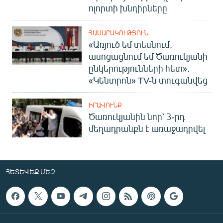
ոլորտի խնդիրները
ՀԱՍԱՐԱԿՈՒԹՅՈՒՆ
«Առյուծ եմ տեսնում,
ասոցացնում եմ Ծառուկյանի
ընկերությունների հետ».
«Կենտրոն» TV-ն տուգանվեց
ԻՐԱՎՈՒՆՔ
Ծառուկյանին նոր՝ 3-րդ
մեղադրանքն է առաջադրվել
ՀԵՏԵՎԵՔ ՄԵԶ