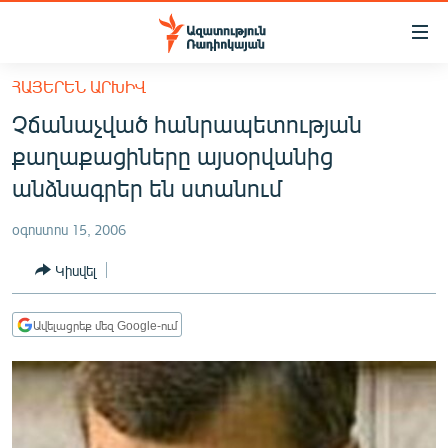
Մատչելիության
հղումներ
Անցնել
ՀԱՅԵՐԵՆ ԱՐԽԻՎ
հիմնական
ԱԶԱՏՈՒԹՅՈՒՆ TV
Չճանաչված հանրապետության
բովանդակությանը
ՀԱՅԱՍՏԱՆ
Անցնել
քաղաքացիները այսօրվանից
հիմնական
ՔԱՂԱՔԱԿԱՆ
անձնագրեր են ստանում
մենյուին
ԸՆՏՐՈՒԹՅՈՒՆՆԵՐ 2026
Որոնում
օգոստոս 15, 2006
ԻՐԱՎՈՒՆՔ
Կիսվել
ՀԱՍԱՐԱԿՈՒԹՅՈՒՆ
ՏՆՏԵՍՈՒԹՅՈՒՆ
Ավելացրեք մեզ Google-ում
ՂԱՐԱԲԱՂ
ՊԱՏԵՐԱԶՄԻ 6 ՇԱԲԱԹՆԵՐԸ
ՏԱՐԱԾԱՇՐՋԱՆ