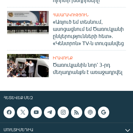
ՀԱՍԱՐԱԿՈՒԹՅՈՒՆ
«Առյուծ եմ տեսնում,
ասոցացնում եմ Ծառուկյանի
ընկերությունների հետ».
«Կենտրոն» TV-ն տուգանվեց
ԻՐԱՎՈՒՆՔ
Ծառուկյանին նոր՝ 3-րդ
մեղադրանքն է առաջադրվել
ՀԵՏԵՎԵՔ ՄԵԶ
ՄՈՒԼՏԻՄԵԴԻԱ