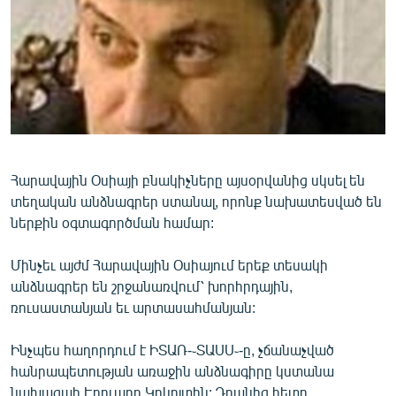
ՄԻՋԱԶԳԱՅԻՆ
ՄՇԱԿՈՒՅԹ
ՍՊՈՐՏ
ՄԵԿՆԱԲԱՆՈՒԹՅՈՒՆ
ՏՏ ԵՒ ԻՆՏԵՐՆԵՏ
ԿՈՐՈՆԱՎԻՐՈՒՍ
Հարավային Օսիայի բնակիչները այսօրվանից սկսել են
տեղական անձնագրեր ստանալ, որոնք նախատեսված են
ԱՐԽԻՎ
ներքին օգտագործման համար:
ՏԵՍԱՆՅՈՒԹԵՐ
Մինչեւ այժմ Հարավային Օսիայում երեք տեսակի
ԲԱՆԱՎԵՃ
անձնագրեր են շրջանառվում՝ խորհրդային,
ՁԳՏԵԼՈՎ ԼԱՎԱԳՈՒՅՆԻՆ
ռուսաստանյան եւ արտասահմանյան:
ՓՈԴՔԱՍԹ
Ինչպես հաղորդում է ԻՏԱՌ-֊ՏԱՍՍ֊-ը, չճանաչված
հանրապետության առաջին անձնագիրը կստանա
Հայերեն
նախագահ Էդուարդ Կոկոյտին: Դրանից հետո