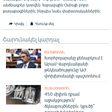
English
անձնագրեր կտրվեն Հարավային Օսիայի բոլոր
քաղաքացիներին, ինչպես նաեւ փախստականներին:
Русский
Կիսվել
Հետևեք մեզ
ՀԵՏԵՎԵՔ ՄԵԶ
Շարունակել կարդալ
ՔԱՂԱՔԱԿԱՆ
Խորհրդարանը քննարկում է
«Ազատության» բոլոր կայքերը
Արամ Վարդևանյանի
թեկնածությունը ԱԺ
փոխխոսնակի պաշտոնում
ՏՆՏԵՍՈՒԹՅՈՒՆ
450 միլիոն դրամ
աջակցություն՝
ձկնաբույծներին. կլուծի՞
ոլորտի խնդիրները