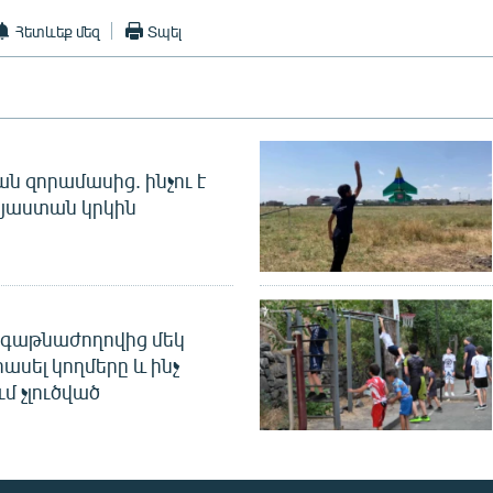
Հետևեք մեզ
Տպել
 զորամասից. ինչու է
այաստան կրկին
գաթնաժողովից մեկ
հասել կողմերը և ինչ
ւմ չլուծված