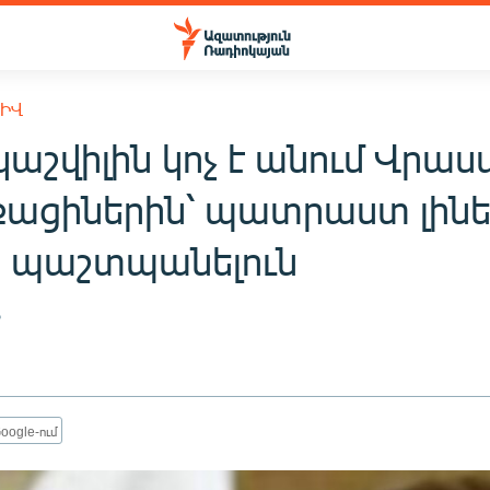
ԽԻՎ
աշվիլին կոչ է անում Վրա
ացիներին՝ պատրաստ լինե
ը պաշտպանելուն
6
oogle-ում