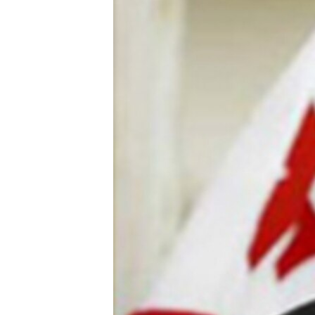
ՄԻՋԱԶԳԱՅԻՆ
ՄՇԱԿՈՒՅԹ
ՍՊՈՐՏ
ՄԵԿՆԱԲԱՆՈՒԹՅՈՒՆ
ՏՏ ԵՒ ԻՆՏԵՐՆԵՏ
ԿՈՐՈՆԱՎԻՐՈՒՍ
ԱՐԽԻՎ
ՏԵՍԱՆՅՈՒԹԵՐ
ԲԱՆԱՎԵՃ
ՁԳՏԵԼՈՎ ԼԱՎԱԳՈՒՅՆԻՆ
ՓՈԴՔԱՍԹ