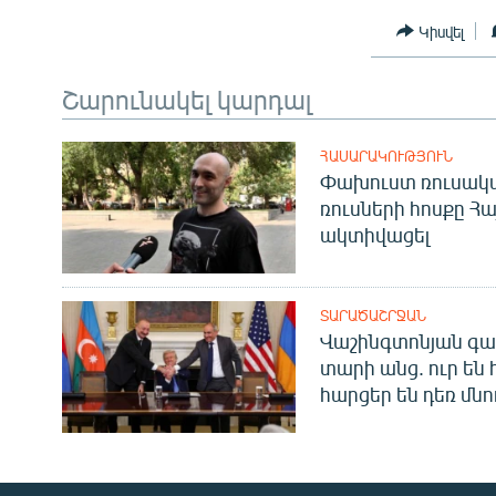
Կիսվել
Շարունակել կարդալ
ՀԱՍԱՐԱԿՈՒԹՅՈՒՆ
Փախուստ ռուսական
ռուսների հոսքը Հ
ակտիվացել
ՏԱՐԱԾԱՇՐՋԱՆ
Վաշինգտոնյան գա
տարի անց. ուր են 
հարցեր են դեռ մնո