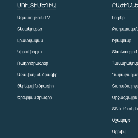
ՄՈՒԼՏԻՄԵԴԻԱ
ԲԱԺԻՆՆԵ
Ազատություն TV
Լուրեր
Տեսանյութեր
Քաղաքակա
Լրատվական
Իրավունք
Կիրակնօրյա
Տնտեսությու
Ռադիոծրագրեր
Հասարակութ
Առավոտյան ծրագիր
Ղարաբաղյան
Ցերեկային ծրագիր
Տարածաշրջ
Հայերեն
Երեկոյան ծրագիր
Միջազգային
English
ՏՏ և Ինտեր
Русский
Մշակույթ
ՀԵՏԵՎԵՔ ՄԵԶ
Արխիվ