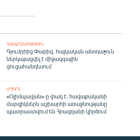
ՀԱՍԱՐԱԿՈՒԹՅՈՒՆ
Գյումրիից Փարիզ․ հայկական անօդաչուն
ներկայացվել է միջազգային
ցուցահանդեսում
ՍՊՈՐՏ
«Օլիմպավան»-ը փակ է. հավաքականի
մարզիկներն աշխարհի առաջնությանը
պատրաստվում են Հրազդանի կիրճում