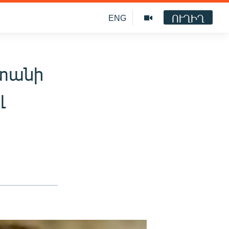
ՈՒՂԻՂ
ENG
ստանի
լ