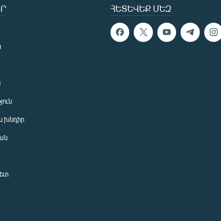
Ր
ՀԵՏԵՎԵՔ ՄԵԶ
ն
ն
յուն
 խնդիր
ան
նետ