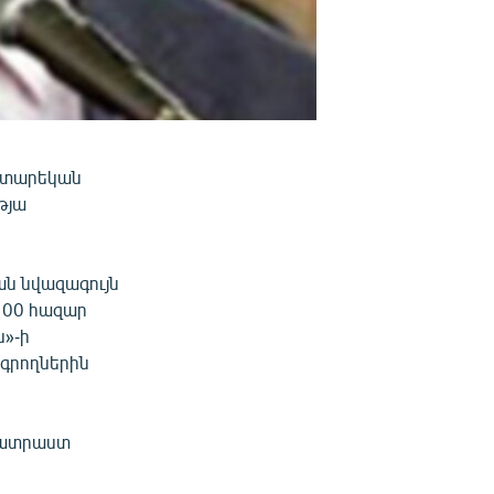
0 տարեկան
թյա
ն նվազագույն
100 հազար
ս»-ի
գրողներին
 պատրաստ