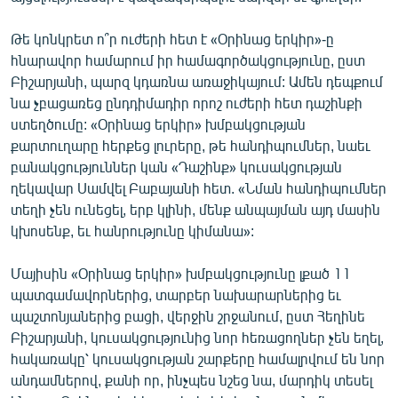
English
Թե կոնկրետ ո՞ր ուժերի հետ է «Օրինաց երկիր»-ը
Русский
հնարավոր համարում իր համագործակցությունը, ըստ
Բիշարյանի, պարզ կդառնա առաջիկայում: Ամեն դեպքում
ՀԵՏԵՎԵՔ ՄԵԶ
նա չբացառեց ընդդիմադիր որոշ ուժերի հետ դաշինքի
ստեղծումը: «Օրինաց երկիր» խմբակցության
քարտուղարը հերքեց լուրերը, թե հանդիպումներ, նաեւ
բանակցություններ կան «Դաշինք» կուսակցության
ղեկավար Սամվել Բաբայանի հետ. «Նման հանդիպումներ
տեղի չեն ունեցել, երբ կլինի, մենք անպայման այդ մասին
«Ազատության» բոլոր կայքերը
կխոսենք, եւ հանրությունը կիմանա»:
Մայիսին «Օրինաց երկիր» խմբակցությունը լքած 11
պատգամավորներից, տարբեր նախարարներից եւ
պաշտոնյաներից բացի, վերջին շրջանում, ըստ Հեղինե
Բիշարյանի, կուսակցությունից նոր հեռացողներ չեն եղել,
հակառակը՝ կուսակցության շարքերը համալրվում են նոր
անդամներով, քանի որ, ինչպես նշեց նա, մարդիկ տեսել