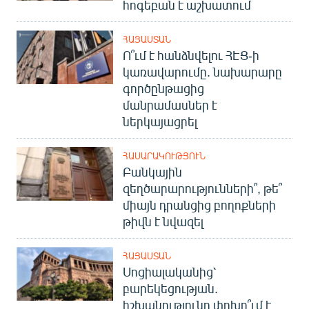
հոգեբան է աշխատում
ՀԱՅԱՍՏԱՆ
Ո՞ւմ է հանձնվելու ՀԷՑ-ի
կառավարումը. նախարարը
գործընթացից
մանրամասներ է
ներկայացրել
ՀԱՍԱՐԱԿՈՒԹՅՈՒՆ
Բանկային
զեղծարարությունների՞, թե՞
միայն դրանցից բողոքների
թիվն է նվազել
ՀԱՅԱՍՏԱՆ
Սոցիալականից՝
բարեկեցության.
իշխանությունը փոխո՞ւմ է