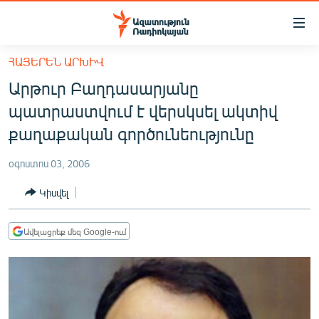
Մատչելիության
հղումներ
Անցնել
ՀԱՅԵՐԵՆ ԱՐԽԻՎ
հիմնական
ԱԶԱՏՈՒԹՅՈՒՆ TV
Արթուր Բաղդասարյանը
բովանդակությանը
ՀԱՅԱՍՏԱՆ
Անցնել
պատրաստվում է վերսկսել ակտիվ
հիմնական
ՔԱՂԱՔԱԿԱՆ
քաղաքական գործունեությունը
մենյուին
ԸՆՏՐՈՒԹՅՈՒՆՆԵՐ 2026
Որոնում
օգոստոս 03, 2006
ԻՐԱՎՈՒՆՔ
Կիսվել
ՀԱՍԱՐԱԿՈՒԹՅՈՒՆ
ՏՆՏԵՍՈՒԹՅՈՒՆ
Ավելացրեք մեզ Google-ում
ՂԱՐԱԲԱՂ
ՊԱՏԵՐԱԶՄԻ 6 ՇԱԲԱԹՆԵՐԸ
ՏԱՐԱԾԱՇՐՋԱՆ