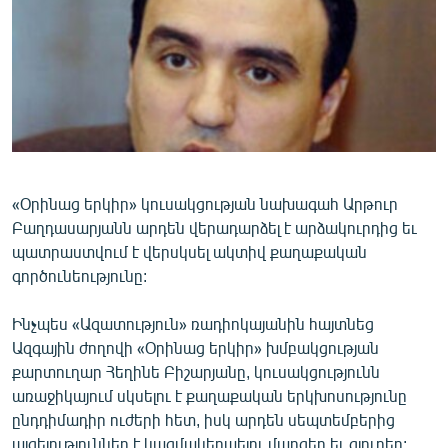
ՄԻՋԱԶԳԱՅԻՆ
ՄՇԱԿՈՒՅԹ
ՍՊՈՐՏ
ՄԵԿՆԱԲԱՆՈՒԹՅՈՒՆ
ՏՏ ԵՒ ԻՆՏԵՐՆԵՏ
ԿՈՐՈՆԱՎԻՐՈՒՍ
«Օրինաց երկիր» կուսակցության նախագահ Արթուր
Բաղդասարյանն արդեն վերադարձել է արձակուրդից եւ
ԱՐԽԻՎ
պատրաստվում է վերսկսել ակտիվ քաղաքական
ՏԵՍԱՆՅՈՒԹԵՐ
գործունեությունը:
ԲԱՆԱՎԵՃ
Ինչպես «Ազատություն» ռադիոկայանին հայտնեց
ՁԳՏԵԼՈՎ ԼԱՎԱԳՈՒՅՆԻՆ
Ազգային ժողովի «Օրինաց երկիր» խմբակցության
քարտուղար Հեղինե Բիշարյանը, կուսակցությունն
ՓՈԴՔԱՍԹ
առաջիկայում սկսելու է քաղաքական երկխոսությունը
ընդդիմադիր ուժերի հետ, իսկ արդեն սեպտեմբերից
Հայերեն
այցելություններ է կազմակերպելու մարզեր եւ գյուղեր: