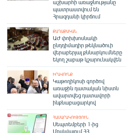
աշխարհի առաջնությանը
պատրաստվում են
Հրազդանի կիրճում
ՔԱՂԱՔԱԿԱՆ
ԱԺ փոխխոսնակի
ընդդիմադիր թեկնածուի
վերաբերյալ քննարկումները
եկող շաբաթ կշարունակվեն
ԻՐԱՎՈՒՆՔ
Կաթողիկոսի գործով
առաջին դատական նիստն
ավարտվեց դատավորի
ինքնաբացարկով
ՀԱՍԱՐԱԿՈՒԹՅՈՒՆ
Սեպտեմբերի 1-ից
Մոսկվայում ՀՀ