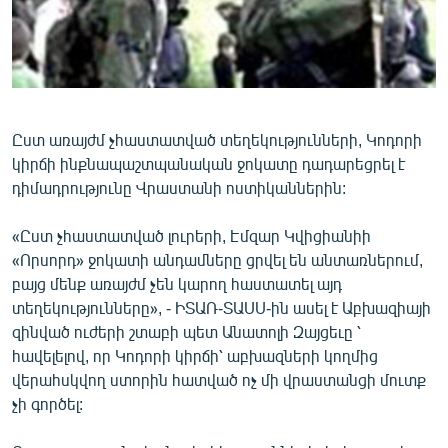
ՄԻՋԱԶԳԱՅԻՆ
ՄՇԱԿՈՒՅԹ
ՍՊՈՐՏ
ՄԵԿՆԱԲԱՆՈՒԹՅՈՒՆ
Ըստ առայժմ չհաստատված տեղեկությունների, Կոդորի
ՏՏ ԵՒ ԻՆՏԵՐՆԵՏ
կիրճի ինքնապաշտպանական ջոկատը դադարեցրել է
դիմադրությունը Վրաստանի ոստիկաններին:
ԿՈՐՈՆԱՎԻՐՈՒՍ
ԱՐԽԻՎ
«Ըստ չհաստատված լուրերի, Էմզար Կվիցիանիի
«Որսորդ» ջոկատի անդամները ցրվել են անտառներում,
ՏԵՍԱՆՅՈՒԹԵՐ
բայց մենք առայժմ չեն կարող հաստատել այդ
ԲԱՆԱՎԵՃ
տեղեկությունները», - ԻՏԱՌ-ՏԱՍՍ-ին ասել է Աբխազիայի
զինված ուժերի շտաբի պետ Անատոլի Զայցեւը ՝
ՁԳՏԵԼՈՎ ԼԱՎԱԳՈՒՅՆԻՆ
հավելելով, որ Կոդորի կիրճի՝ աբխազների կողմից
ՓՈԴՔԱՍԹ
վերահսկվող ստորին հատված ոչ մի վրաստանցի մուտք
չի գործել:
Հայերեն