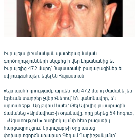
ՄԻՋԱԶԳԱՅԻՆ
ՄՇԱԿՈՒՅԹ
ՍՊՈՐՏ
ՄԵԿՆԱԲԱՆՈՒԹՅՈՒՆ
ՏՏ ԵՒ ԻՆՏԵՐՆԵՏ
Իսրայելա-լիբանանյան պատերազմական
գործողությունների սկզբից ի վեր Լիբանանից եւ
ԿՈՐՈՆԱՎԻՐՈՒՍ
Իսրայելից 472 մարդ՝ Հայաստանի քաղաքացիներ եւ
ԱՐԽԻՎ
սփյուռքահայեր, եկել են Հայաստան:
ՏԵՍԱՆՅՈՒԹԵՐ
«Այս պահի դրությամբ արդեն իսկ 472 մարդ ժամանել են
ԲԱՆԱՎԵՃ
Երեւան տարբեր չվերթներով՝ ե’ւ կանոնավոր, ե’ւ
արտահերթ: Այդ թվում նաեւ՝ Թել Ավիվից լուսաբացին
ՁԳՏԵԼՈՎ ԼԱՎԱԳՈՒՅՆԻՆ
ժամանեց «Արմավիա»-ի օդանավը, որը բերեց 54 հոգու»,
ՓՈԴՔԱՍԹ
- «Ազատություն» ռադիոկայանի հետ բացառիկ
հարցազրույցում երկուշաբթի օրը ասաց
Հայերեն
փոխարտգործնախարար Գեղամ Ղարիբջանյանը՝