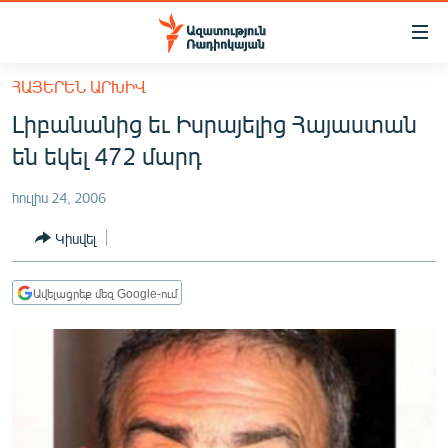
Մատչելիության
հղումներ
Անցնել
ՀԱՅԵՐԵՆ ԱՐԽԻՎ
հիմնական
ԱԶԱՏՈՒԹՅՈՒՆ TV
Լիբանանից եւ Իսրայելից Հայաստան
բովանդակությանը
ՀԱՅԱՍՏԱՆ
Անցնել
են եկել 472 մարդ
հիմնական
ՔԱՂԱՔԱԿԱՆ
մենյուին
հուլիս 24, 2006
ԸՆՏՐՈՒԹՅՈՒՆՆԵՐ 2026
Որոնում
Կիսվել
ԻՐԱՎՈՒՆՔ
ՀԱՍԱՐԱԿՈՒԹՅՈՒՆ
Ավելացրեք մեզ Google-ում
ՏՆՏԵՍՈՒԹՅՈՒՆ
ՂԱՐԱԲԱՂ
ՊԱՏԵՐԱԶՄԻ 6 ՇԱԲԱԹՆԵՐԸ
ՏԱՐԱԾԱՇՐՋԱՆ