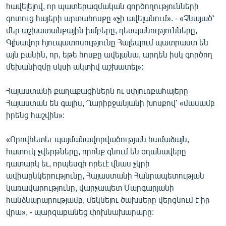
հավելելով, որ պատերազմական գործողությունների
English
գոտուց հայերի արտահոսքը «չի ավելանում». - «Չնայած՝
Русский
մեր աշխատանքային խմբերը, դեսպանությունները,
Գլխավոր հյուպատոսությունը Հալեպում պատրաստ են
այն բանին, որ, եթե հոսքը ավելանա, արդեն իսկ գործող
ՀԵՏԵՎԵՔ ՄԵԶ
մեխանիզմը սկսի ակտիվ աշխատել»:
Հայաստանի քաղաքացիներն ու սփյուռքահայերը
Հայաստան են գալիս, Ղարիբջանյանի խոսքով՝ «մասամբ
իրենց հաշվին»:
«Ազատության» բոլոր կայքերը
«Որովհետեւ պայմանավորվածության համաձայն,
հատուկ չվերթները, որոնք գնում են օդանավերը
դատարկ եւ, որպեսզի որեւէ վնաս չկրի
ավիաընկերությունը, Հայաստանի Հանրապետության
կառավարությունը, վարչապետ Մարգարյանի
հանձնարարությամբ, մեկնելու ծախսերը վերցնում է իր
վրա», - պարզաբանեց փոխնախարարը: