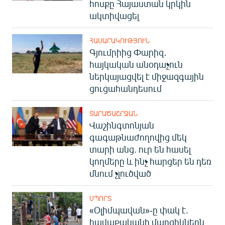
հոսքը Հայաստան կրկին
ակտիվացել
ՀԱՍԱՐԱԿՈՒԹՅՈՒՆ
Գյումրիից Փարիզ․
հայկական անօդաչուն
ներկայացվել է միջազգային
ցուցահանդեսում
ՏԱՐԱԾԱՇՐՋԱՆ
Վաշինգտոնյան
գագաթնաժողովից մեկ
տարի անց. ուր են հասել
կողմերը և ինչ հարցեր են դեռ
մնում չլուծված
ՍՊՈՐՏ
«Օլիմպավան»-ը փակ է.
հավաքականի մարզիկներն