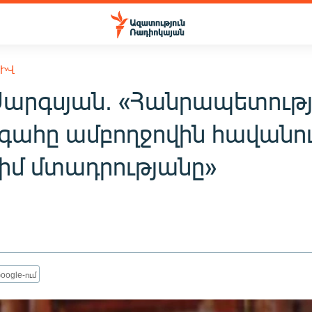
ԽԻՎ
Սարգսյան. «Հանրապետութ
ահը ամբողջովին հավանու
 իմ մտադրությանը»
oogle-ում