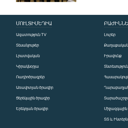
ՄՈՒԼՏԻՄԵԴԻԱ
ԲԱԺԻՆՆԵ
Ազատություն TV
Լուրեր
Տեսանյութեր
Քաղաքակա
Լրատվական
Իրավունք
Կիրակնօրյա
Տնտեսությու
Ռադիոծրագրեր
Հասարակութ
Առավոտյան ծրագիր
Ղարաբաղյան
Ցերեկային ծրագիր
Տարածաշրջ
Հայերեն
Երեկոյան ծրագիր
Միջազգային
English
ՏՏ և Ինտեր
Русский