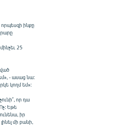
 որպեսզի ինքը
արարը
ը
մինչեւ 25
ծված
մ», - ասաց նա:
րկե կողմ եմ»:
ունի՞, որ դա
Ոչ: Եթե
ունենա, իր
լինել մի բանի,