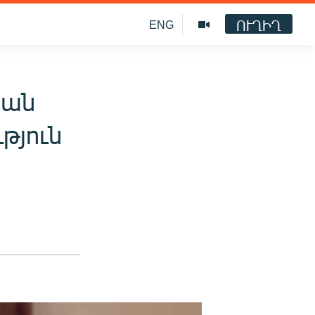
ՈՒՂԻՂ
ENG
յան
թյուն