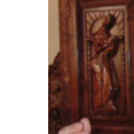
ՄԻՋԱԶԳԱՅԻՆ
ՄՇԱԿՈՒՅԹ
ՍՊՈՐՏ
ՄԵԿՆԱԲԱՆՈՒԹՅՈՒՆ
ՏՏ ԵՒ ԻՆՏԵՐՆԵՏ
ԿՈՐՈՆԱՎԻՐՈՒՍ
ԱՐԽԻՎ
ՏԵՍԱՆՅՈՒԹԵՐ
ԲԱՆԱՎԵՃ
ՁԳՏԵԼՈՎ ԼԱՎԱԳՈՒՅՆԻՆ
ՓՈԴՔԱՍԹ