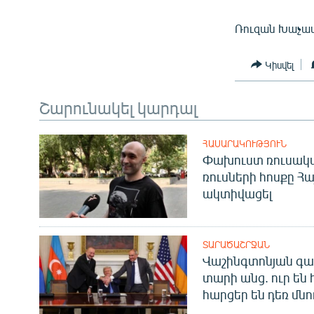
Ռուզան Խաչատր
Կիսվել
Շարունակել կարդալ
ՀԱՍԱՐԱԿՈՒԹՅՈՒՆ
Փախուստ ռուսական
ռուսների հոսքը Հ
ակտիվացել
ՏԱՐԱԾԱՇՐՋԱՆ
Վաշինգտոնյան գա
տարի անց. ուր են 
հարցեր են դեռ մնո