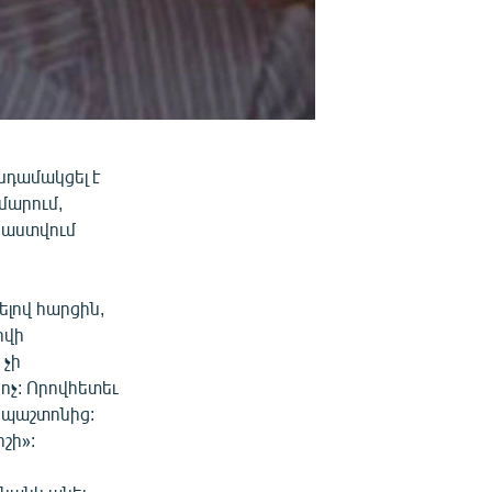
նդամակցել է
մարում,
րաստվում
լով հարցին,
րվի
 չի
ոչ: Որովհետեւ
 պաշտոնից:
շի»: