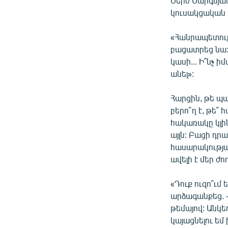
Սերժ Սարգսյա
կուսակցական 
«Հանրապետութ
բացատրեց նա: 
կասի... Ի՞նչ 
անել»:
Հարցին, թե պ
բերո՞ղ է, թե՞
հակառակը կլին
այլն: Բացի դր
հասարակության
ավելի է մեր ժ
«Դուք ուզո՞ւմ
արձագանքեց. -
թեմայով: Անկեղ
կայացնելու եմ