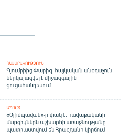
ՀԱՍԱՐԱԿՈՒԹՅՈՒՆ
Գյումրիից Փարիզ․ հայկական անօդաչուն
ներկայացվել է միջազգային
ցուցահանդեսում
ՍՊՈՐՏ
«Օլիմպավան»-ը փակ է. հավաքականի
մարզիկներն աշխարհի առաջնությանը
պատրաստվում են Հրազդանի կիրճում