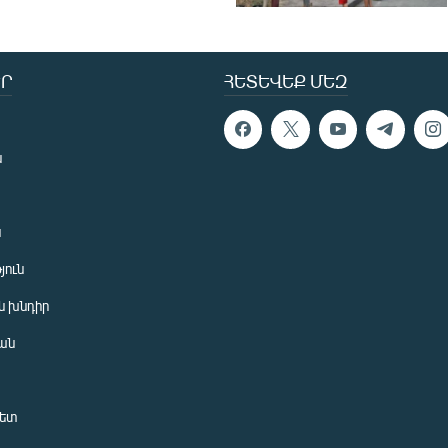
Ր
ՀԵՏԵՎԵՔ ՄԵԶ
ն
ն
յուն
 խնդիր
ան
նետ