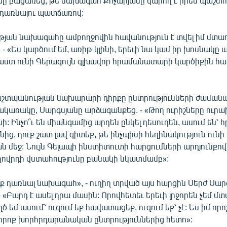
նը բացառեց, թե նախագահ Քոչարյանը կարող է իրեն պաշտո
դառնալու պատճառով:
յան նախագահը ամբողջովին հավանություն է տվել իմ մտադր
- «Ես կարծում եմ, առիթ կլինի, երեւի նա կամ իր խոսնակը 
իմաստ ունի Գերագույն գլխավոր հրամանատարի կարծիքին հա
աշտպանության նախարարի դիրքը ընտրությունների ժաման
 հակառակը, Սարգսյանը արձագանքեց. - «Թող ուրիշները ուր
ի: Ինչո՞ւ են միանգամից արդեն ընկել դեսուդեն, ասում են՝
անից, դուք շատ լավ գիտեք, թե ինչպիսի հեղինակություն ուն
 մեջ: Նույն Գելապի ինստիտուտի հարցումների արդյունքով
ողովրդի վստահությունը բանակի նկատմամբ»:
 եք դառնալ նախագահ», - ուղիղ տրված այս հարցին Սերժ Սար
 «Բարդ է ասել դրա մասին: Որովհետեւ երեւի լրջորեն չեմ մտ
ծ եմ ասում՝ ուզում եք հավատացեք, ուզում եք՝ չէ: Ես իմ որո
 իրոք խորհրդարանական ընտրություններից հետո»: