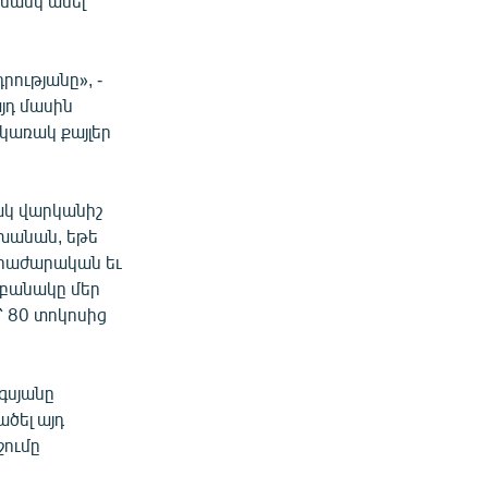
նանկ անել
ությանը», -
այդ մասին
կառակ քայլեր
ակ վարկանիշ
ախանան, եթե
 հրաժարական եւ
ի բանակը մեր
՝ 80 տոկոսից
գսյանը
ածել այդ
շումը