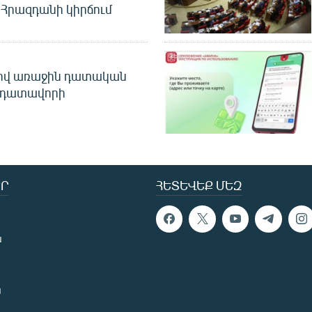
Հրազդանի կիրճում
ծով առաջին դատական
 դատավորի
Ր
ՀԵՏԵՎԵՔ ՄԵԶ
ն
ն