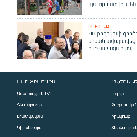
պատրաստվում են 
ԻՐԱՎՈՒՆՔ
Կաթողիկոսի գոր
նիստն ավարտվեց
ինքնաբացարկով
ՄՈՒԼՏԻՄԵԴԻԱ
ԲԱԺԻՆՆԵ
Ազատություն TV
Լուրեր
Տեսանյութեր
Քաղաքակա
Լրատվական
Իրավունք
Կիրակնօրյա
Տնտեսությու