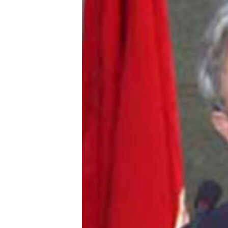
ՄԻՋԱԶԳԱՅԻՆ
ՄՇԱԿՈՒՅԹ
ՍՊՈՐՏ
ՄԵԿՆԱԲԱՆՈՒԹՅՈՒՆ
ՏՏ ԵՒ ԻՆՏԵՐՆԵՏ
ԿՈՐՈՆԱՎԻՐՈՒՍ
ԱՐԽԻՎ
ՏԵՍԱՆՅՈՒԹԵՐ
ԲԱՆԱՎԵՃ
ՁԳՏԵԼՈՎ ԼԱՎԱԳՈՒՅՆԻՆ
ՓՈԴՔԱՍԹ