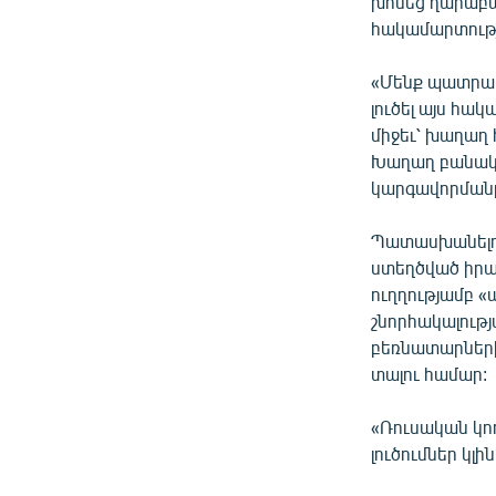
խոսեց ղարաբաղ
հակամարտությ
«Մենք պատրաս
լուծել այս հ
միջեւ՝ խաղաղ 
Խաղաղ բանակց
կարգավորմանը
Պատասխանելո
ստեղծված իրա
ուղղությամբ 
շնորհակալութ
բեռնատարների
տալու համար:
«Ռուսական կող
լուծումներ կլի