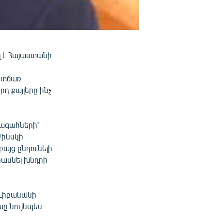
լ է Հայաստանի
պատճառ
դ քայլերը ինչ
խագահների՝
Մինսկի
այց ընդունելի
հասնել խնդրի
Լիբանանի
ը նույնպես