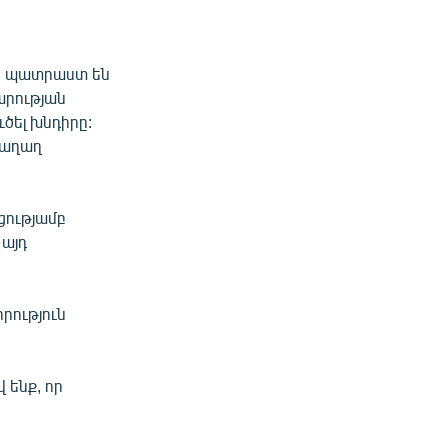
եր պատրաստ են
արության
ւծել խնդիրը:
խաղաղ
ությամբ
 այդ
րություն
 ենք, որ