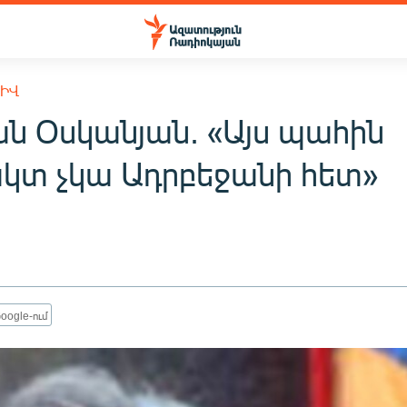
ԽԻՎ
ն Օսկանյան. «Այս պահին
կտ չկա Ադրբեջանի հետ»
oogle-ում