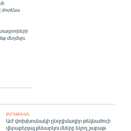
նի
վ մոտենա
րտադրողների
նք մեղմելու
ՔԱՂԱՔԱԿԱՆ
ԱԺ փոխխոսնակի ընդդիմադիր թեկնածուի
վերաբերյալ քննարկումները եկող շաբաթ