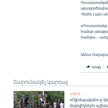
Ռուսաստանյան
արտգործնախար
Վերին Լարս 
«Ռուսաստանը 
համար առաջացա
համար», - աս
Աննա Սաղաբա
Կիսվել
Շարունակել կարդալ
ՍՊՈՐՏ
«Օլիմպավան»-ը փ
մարզիկներն աշխա