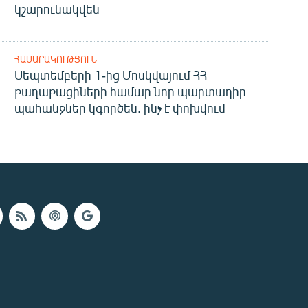
կշարունակվեն
ՀԱՍԱՐԱԿՈՒԹՅՈՒՆ
Սեպտեմբերի 1-ից Մոսկվայում ՀՀ
քաղաքացիների համար նոր պարտադիր
պահանջներ կգործեն. ինչ է փոխվում